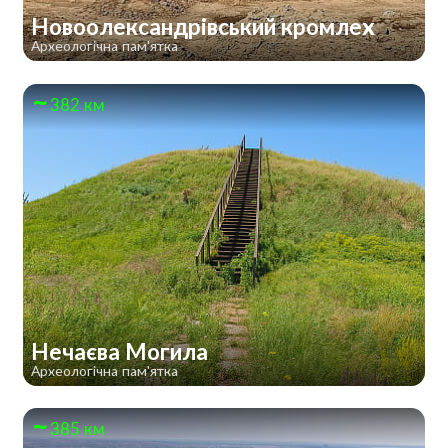
Новоолександрівський кромлех
Археологічна пам'ятка
382 км
Нечаєва Могила
Археологічна пам'ятка
385 км