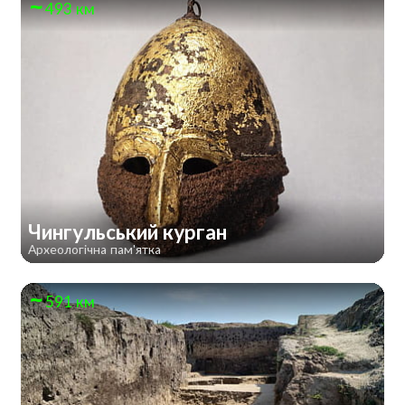
493 км
Чингульський курган
Археологічна пам'ятка
591 км