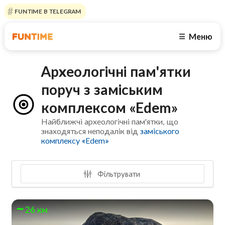
FUNTIME В TELEGRAM
Меню
☰
Археологічні пам'ятки
поруч з заміським
комплексом «Edem»
Найближчі археологічні пам'ятки, що
знаходяться неподалік від
заміського
комплексу «Edem»
Фільтрувати
26 км