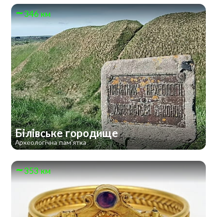
346 км
Білівське городище
Археологічна пам'ятка
353 км