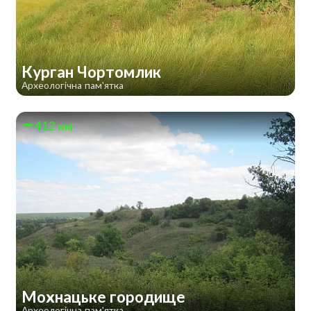
Курган Чортомлик
Археологічна пам'ятка
412 км
Мохнацьке городище
Археологічна пам'ятка