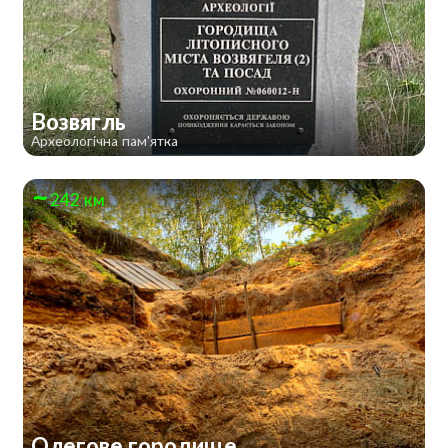
Возвягль
Археологічна пам'ятка
242 км
Олегове городище