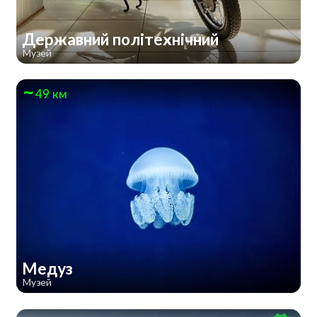
Державний політехнічний
Музей
49 км
Медуз
Музей