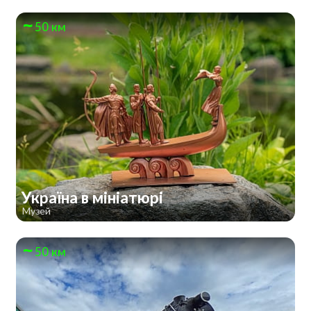
50 км
Україна в мініатюрі
Музей
50 км