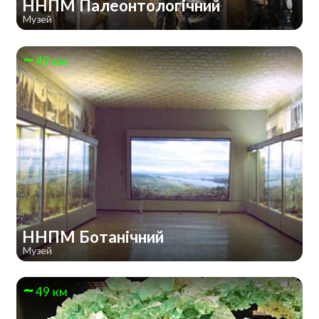
ННПМ Палеонтологічний
Музей
49 км
ННПМ Ботанічний
Музей
49 км