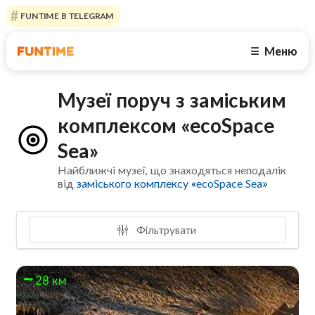
FUNTIME В TELEGRAM
Меню
☰
Музеї поруч з заміським
комплексом «ecoSpace
Sea»
Найближчі музеї, що знаходяться неподалік
від
заміського комплексу «ecoSpace Sea»
Фільтрувати
28 км