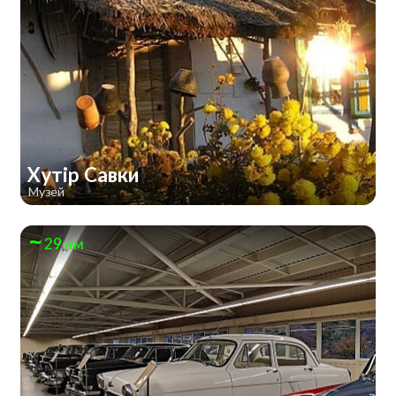
Хутір Савки
Музей
29 км