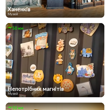
Ханенків
Музей
50 км
Непотрібних магнітів
Музей
50 км