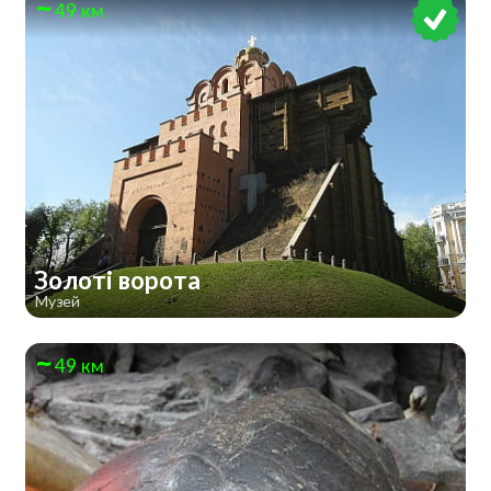
49 км
Золоті ворота
Музей
49 км