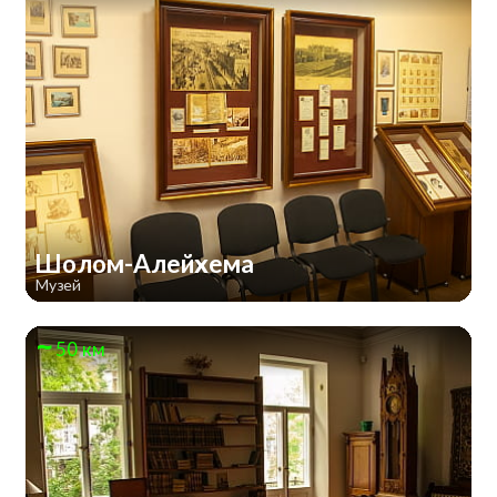
Шолом-Алейхема
Музей
50 км