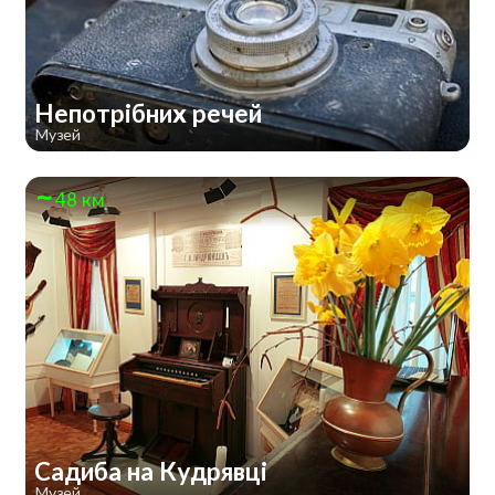
Непотрібних речей
Музей
48 км
Садиба на Кудрявці
Музей