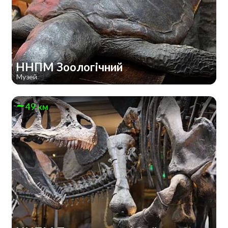
ННПМ Зоологічний
Музей
49 км