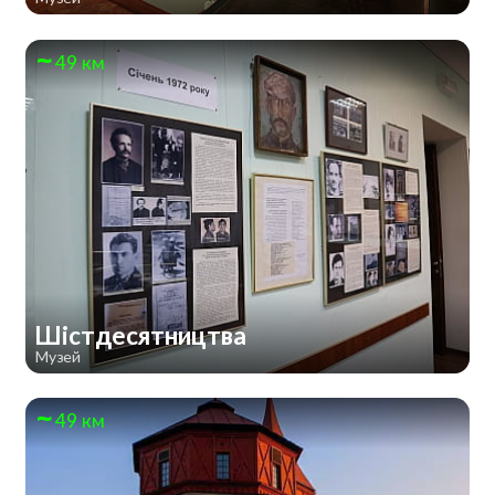
49 км
Шістдесятництва
Музей
49 км