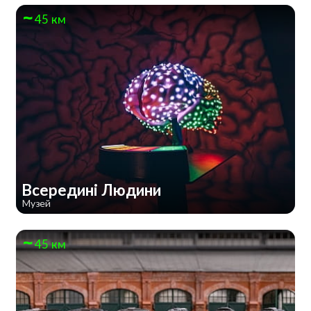
45 км
Всередині Людини
Музей
45 км