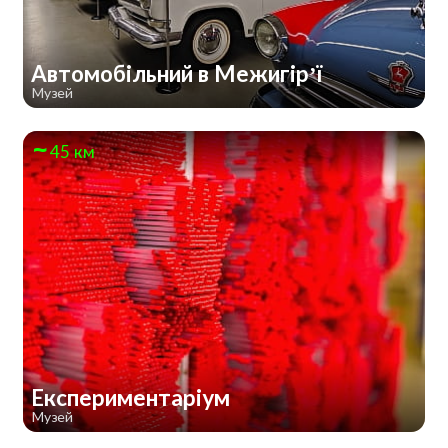
Автомобільний в Межигір’ї
Музей
45 км
Експериментаріум
Музей