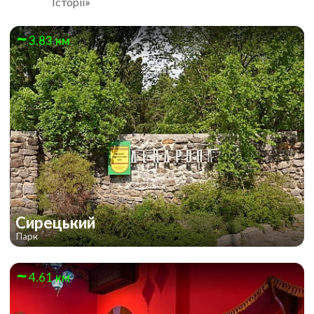
Історії»
3.83 км
Сирецький
Парк
4.61 км