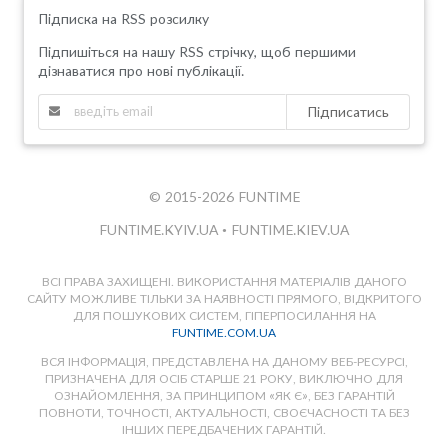
Підписка на RSS розсилку
Підпишіться на нашу RSS стрічку, щоб першими
дізнаватися про нові публікації.
Підписатись
© 2015-2026 FUNTIME
FUNTIME.KYIV.UA
•
FUNTIME.KIEV.UA
ВСІ ПРАВА ЗАХИЩЕНІ. ВИКОРИСТАННЯ МАТЕРІАЛІВ ДАНОГО
САЙТУ МОЖЛИВЕ ТІЛЬКИ ЗА НАЯВНОСТІ ПРЯМОГО, ВІДКРИТОГО
ДЛЯ ПОШУКОВИХ СИСТЕМ, ГІПЕРПОСИЛАННЯ НА
FUNTIME.COM.UA
ВСЯ ІНФОРМАЦІЯ, ПРЕДСТАВЛЕНА НА ДАНОМУ ВЕБ-РЕСУРСІ,
ПРИЗНАЧЕНА ДЛЯ ОСІБ СТАРШЕ 21 РОКУ, ВИКЛЮЧНО ДЛЯ
ОЗНАЙОМЛЕННЯ, ЗА ПРИНЦИПОМ «ЯК Є», БЕЗ ГАРАНТІЙ
ПОВНОТИ, ТОЧНОСТІ, АКТУАЛЬНОСТІ, СВОЄЧАСНОСТІ ТА БЕЗ
ІНШИХ ПЕРЕДБАЧЕНИХ ГАРАНТІЙ.