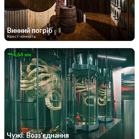
Винний погріб
Квест-кімната
4.64 км
Чужі: Возз'єднання