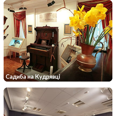
Садиба на Кудрявці