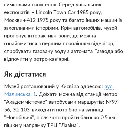
символами своїх епох. Серед унікальних
експонатів – Lincoln Town Car 1985 року,
Москвич-412 1975 року та багато інших машин із
захопливими історіями. Крім автомобілів, музей
пропонує інтерактивні зони, де можна
ознайомитися з першим поколінням відеоігор,
спробувати газовану воду з автомата Газвода або
відпочити у ретро-кав’ярні.
Як дістатися
Музей розташований у Києві за адресою:
вул.
Малинська, 1
. Доїхати можна від станції метро
"Академмістечко" автобусами маршрутів: №97,
56, 30, 103. виходити потрібно на зупинці
"Новобіличі", після чого пройти близько 0,5 км
пішки у напрямку ТРЦ "Лавіна".