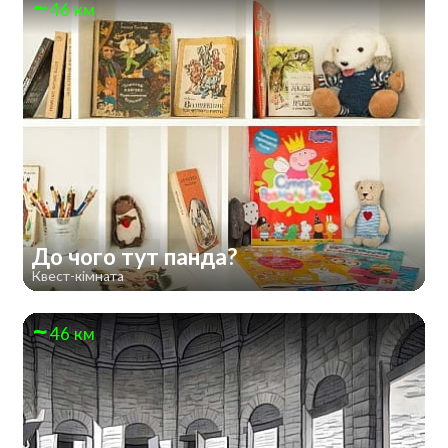
46 км
До чого тут панда?
Квест-кімната
46 км