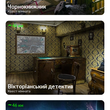
Чорнокнижник
Квест-кімната
46 км
Вікторіанський детектив
Квест-кімната
46 км