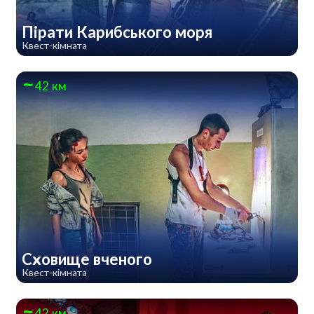
Пірати Карибського моря
Квест-кімната
42 км
Сховище вченого
Квест-кімната
42 км