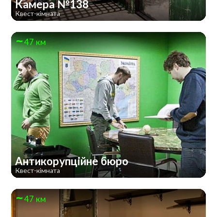
Камера №138
Квест-кімната
47 км
Антикорупційне бюро
Квест-кімната
47 км