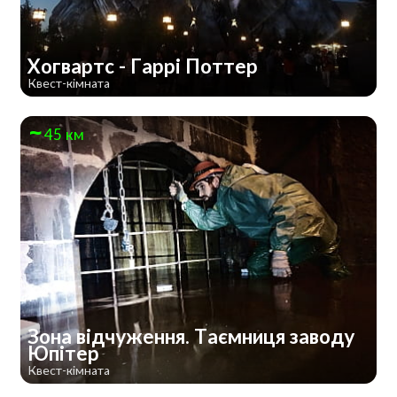
Хогвартс - Гаррi Поттер
Квест-кімната
45 км
Зона відчуження. Таємниця заводу
Юпітер
Квест-кімната