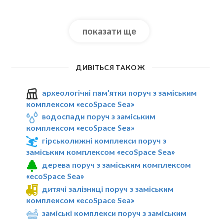
показати ще
ДИВІТЬСЯ ТАКОЖ
археологічні пам'ятки поруч з заміським
комплексом «ecoSpace Sea»
водоспади поруч з заміським
комплексом «ecoSpace Sea»
гірськолижні комплекси поруч з
заміським комплексом «ecoSpace Sea»
дерева поруч з заміським комплексом
«ecoSpace Sea»
дитячі залізниці поруч з заміським
комплексом «ecoSpace Sea»
заміські комплекси поруч з заміським