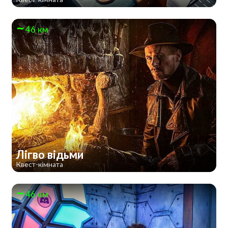
46 км
Лігво відьми
Квест-кімната
46 км