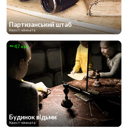
Партизанський штаб
Квест-кімната
47 км
Будинок відьми
Квест-кімната