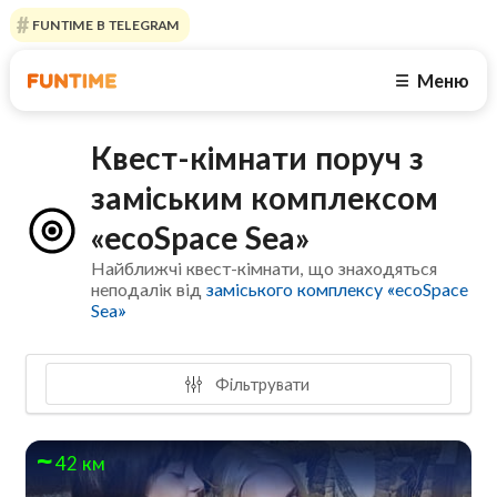
FUNTIME В TELEGRAM
Меню
☰
Квест-кімнати поруч з
заміським комплексом
«ecoSpace Sea»
Найближчі квест-кімнати, що знаходяться
неподалік від
заміського комплексу «ecoSpace
Sea»
Фільтрувати
42 км