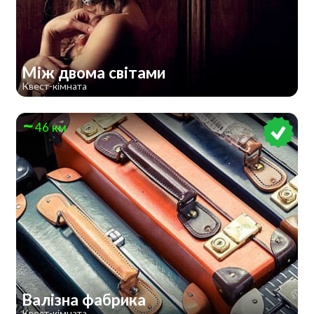
Між двома світами
Квест-кімната
46 км
Валізна фабрика
Квест-кімната