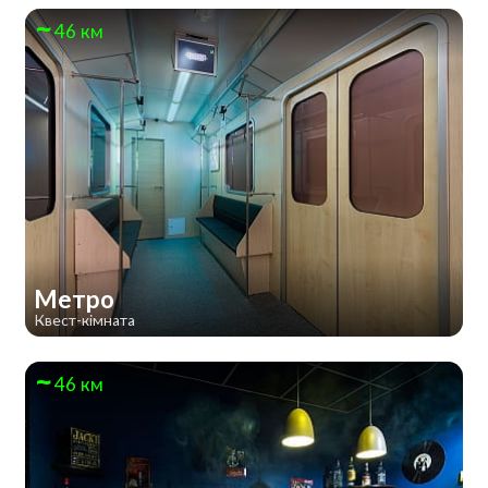
46 км
Метро
Квест-кімната
46 км