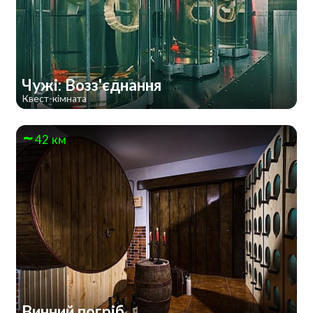
Чужі: Возз'єднання
Квест-кімната
42 км
Винний погріб