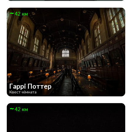
42 км
Гаррі Поттер
Квест-кімната
42 км