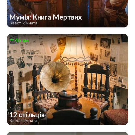
Мумія: Книга Мертвих
Квест-кімната
46 км
12 стільців
Квест-кімната