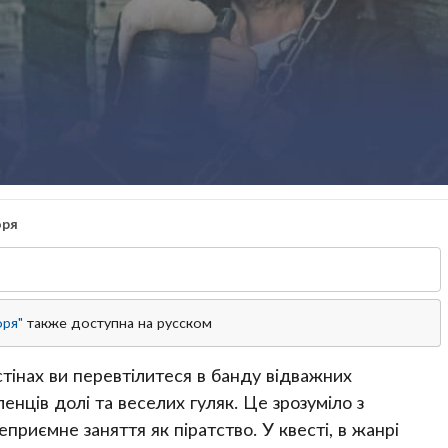
оря
оря"
также доступна на русском
 стінах ви перевтілитеся в банду відважних
ленців долі та веселих гуляк. Це зрозуміло з
приємне заняття як піратство. У квесті, в жанрі