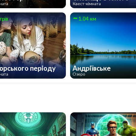
ната
Квест-кімната
трів
1.04 км
юрського періоду
Андріївське
ната
Озеро