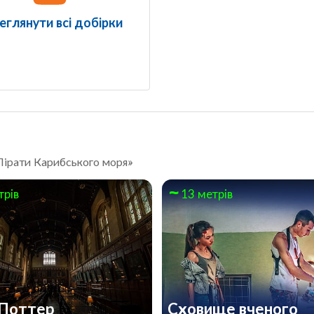
еглянути всі добірки
 «Пірати Карибського моря»
трів
13 метрів
 Поттер
Сховище вченого