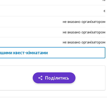
є
не вказано організатором
не вказано організатором
не вказано організатором
іншими квест-кімнатами
Поділитись