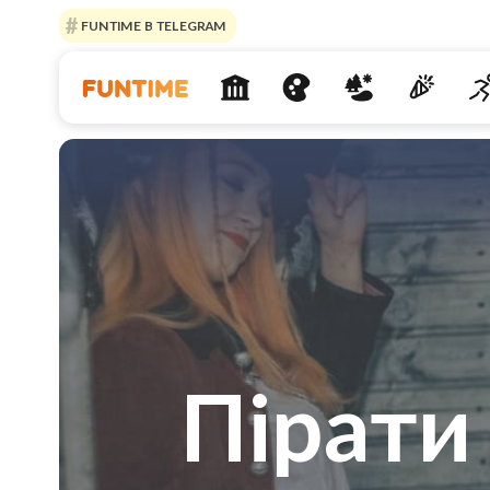
FUNTIME В TELEGRAM
Пірати