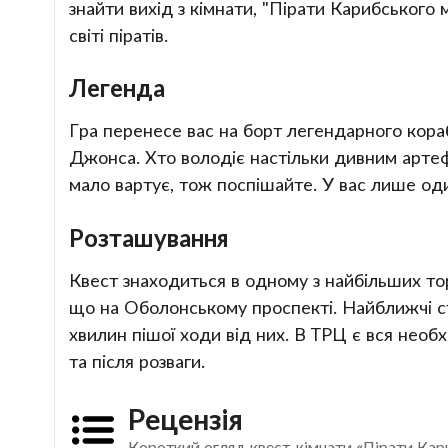
знайти вихід з кімнати, "Пірати Карибського 
світі піратів.
Легенда
Гра перенесе вас на борт легендарного кора
Джонса. Хто володіє настільки дивним артеф
мало вартує, тож поспішайте. У вас лише од
Розташування
Квест знаходиться в одному з найбільших то
що на Оболонському проспекті. Найближчі ст
хвилин пішої ходи від них. В ТРЦ є вся нео
та після розваги.
Рецензія
Короткий огляд квест-кімнати «Пірати Кар