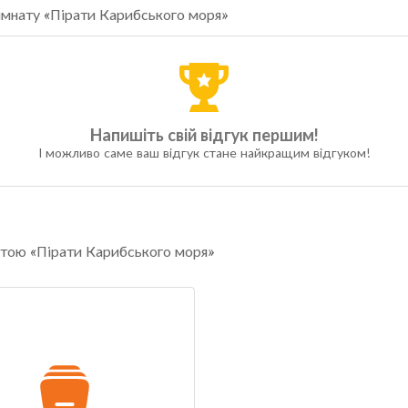
кімнату «Пірати Карибського моря»
Напишіть свій відгук першим!
І можливо саме ваш відгук стане найкращим відгуком!
натою «Пірати Карибського моря»