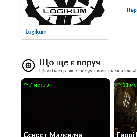
Пер
Logikum
Що ще є поруч
Цікаві місця, які є поруч з квест-кімнатою
7 метрів
11 ме
Секрет Малевича
Гаррі