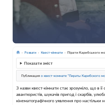
Розваги
Квест-кімнати
Пірати Карибського м
Показати зміст
Публикация
о квест-комнате "Пираты Карибского м
З назви квест-кімнати стає зрозуміло, що в її
авантюристів, шукачів пригод і скарбів, улюб
кінематографічного уявлення про настільки не