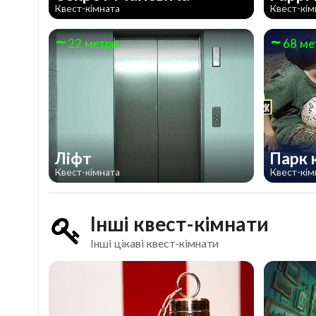
Квест-кімната
Квест-кім
22 метри
68 ме
Ліфт
Парк 
Квест-кімната
Квест-кім
Інші квест-кімнати
Інші цікаві квест-кімнати