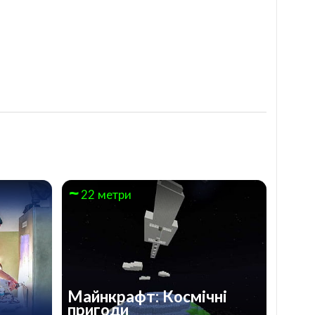
22 метри
Майнкрафт: Космічні
пригоди