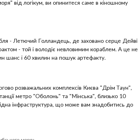
моря" від логікум, ви опинитеся саме в кіношному
бля - Летючий Голландець, де заховано серце Дейві
актом - той і володіє невловимим кораблем. А це не
ин шанс і 60 хвилин на пошук артефакту.
ргово розважальних комплексів Києва "Дрім Таун",
анції метро "Оболонь" та "Мінська", близько 10
бхідна інфраструктура, що може вам знадобитись до
ибського моря»