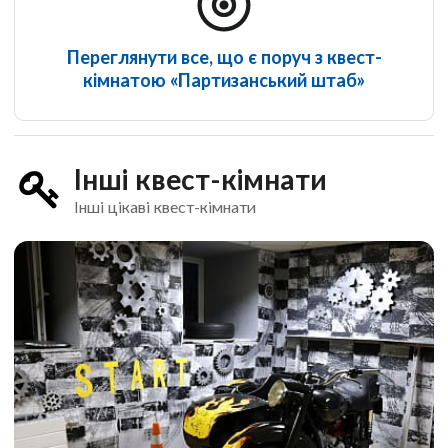
Переглянути все, що є поруч з квест-
кімнатою «Партизанський штаб»
Інші квест-кімнати
Інші цікаві квест-кімнати