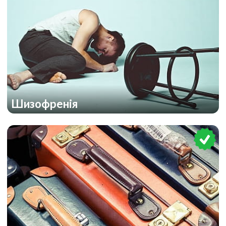
Шизофренія