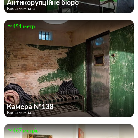
Антикорупційне бюро
Квест-кімната
451 метр
Камера №138
Квест-кімната
467 метрів