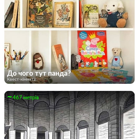
До чого тут панда?
Квест-кімната
467 метрів