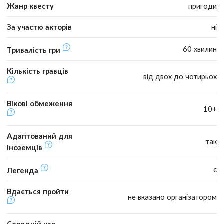
Жанр квесту
пригоди
За участю акторів
ні
60 хвилин
Тривалість гри
Кількість гравців
від двох до чотирьох
Вікові обмеження
10+
Адаптований для
так
іноземців
є
Легенда
Вдається пройти
не вказано організатором
Середній час