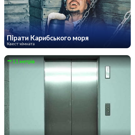
Пірати Карибського моря
Квест-кімната
11 метрів