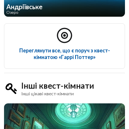
Андріївське
Озеро
Переглянути все, що є поруч з квест-
кімнатою «Гаррі Поттер»
Інші квест-кімнати
Інші цікаві квест-кімнати