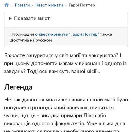
Розваги
Квест-кімнати
Гаррі Поттер
Показати зміст
Публикация
о квест-комнате "Гарри Поттер"
также
доступна на русском
Бажаєте зануритися у світ магії та чаклунства? І
при цьому допомогти магам у виконанні одного із
завдань? Тоді ось вам суть вашої місії...
Легенда
Не так давно з кімнати керівника школи магії було
поцуплено розподільний капелюх, ширяться
чутки, що це - вигадка примари Півза або
вихованців одного з факультетів. Уже кілька днів
не зупиняються пошуки необхідного елемента