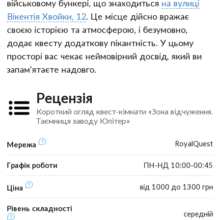
військовому бункері, що знаходиться
на вулиці
Вікентія Хвойки, 12
. Це місце дійсно вражає
своєю історією та атмосферою, і безумовно,
додає квесту додаткову пікантність. У цьому
просторі вас чекає неймовірний досвід, який ви
запам'ятаєте надовго.
Рецензія
Короткий огляд квест-кімнати «Зона відчуження.
Таємниця заводу Юпітер»
RoyalQuest
Мережа
Графік роботи
ПН-НД 10:00-00:45
від 1000 до 1300 грн
Ціна
Рівень складності
середній