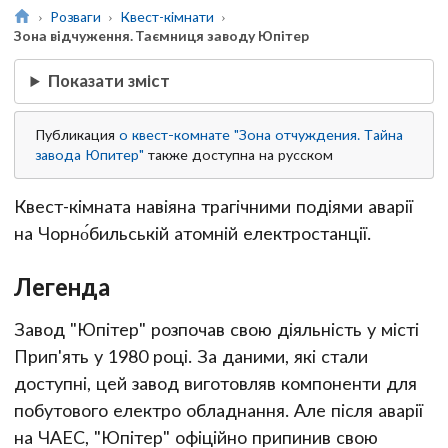
Розваги
Квест-кімнати
Зона відчуження. Таємниця заводу Юпітер
Показати зміст
Публикация
о квест-комнате "Зона отчуждения. Тайна
завода Юпитер"
также доступна на русском
Квест-кімната навіяна трагічними подіями аварії
на Чорно́бильській атомній електростанції.
Легенда
Завод "Юпітер" розпочав свою діяльність у місті
Прип'ять у 1980 році. За даними, які стали
доступні, цей завод виготовляв компоненти для
побутового електро обладнання. Але після аварії
на ЧАЕС, "Юпітер" офіційно припинив свою