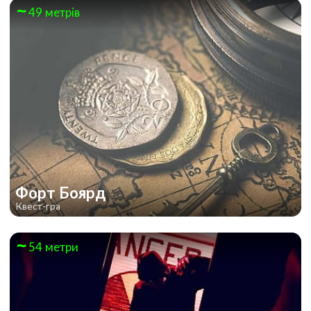
49 метрів
Форт Боярд
Квест-гра
54 метри