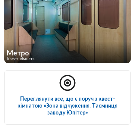
Метро
Квест-кімната
Переглянути все, що є поруч з квест-
кімнатою «Зона відчуження. Таємниця
заводу Юпітер»