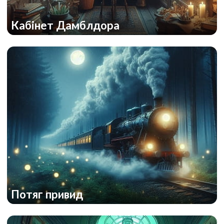
Кабінет Дамблдора
Потяг привид