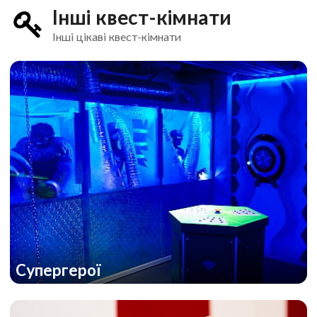
Інші квест-кімнати
Інші цікаві квест-кімнати
Супергерої