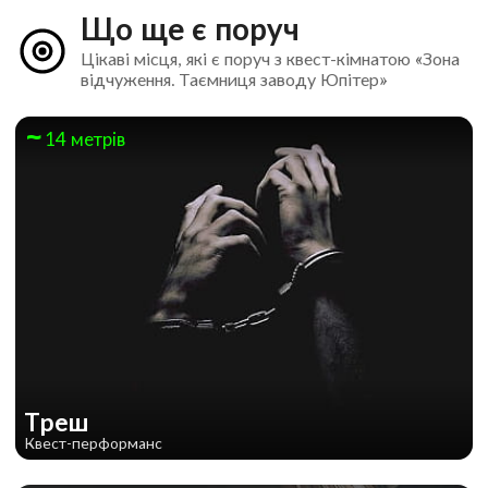
Що ще є поруч
Цікаві місця, які є поруч з квест-кімнатою «Зона
відчуження. Таємниця заводу Юпітер»
14 метрів
Треш
Квест-перформанс