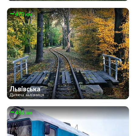
470 км
Львівська
Дитяча залізниця
486 км