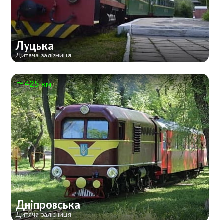
Луцька
Дитяча залізниця
425 км
Дніпровська
Дитяча залізниця