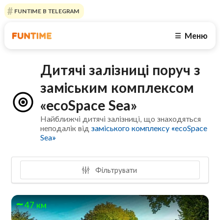
FUNTIME В TELEGRAM
Меню
☰
Дитячі залізниці поруч з
заміським комплексом
«ecoSpace Sea»
Найближчі дитячі залізниці, що знаходяться
неподалік від
заміського комплексу «ecoSpace
Sea»
Фільтрувати
47 км