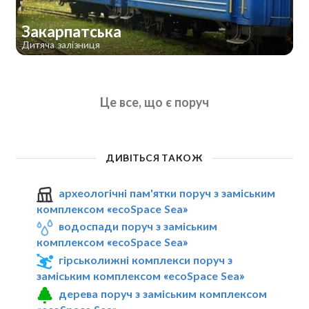
Закарпатська
Дитяча залізниця
Це все, що є поруч
ДИВІТЬСЯ ТАКОЖ
археологічні пам'ятки поруч з заміським
комплексом «ecoSpace Sea»
водоспади поруч з заміським
комплексом «ecoSpace Sea»
гірськолижні комплекси поруч з
заміським комплексом «ecoSpace Sea»
дерева поруч з заміським комплексом