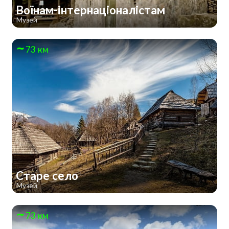
Воїнам-інтернаціоналістам
Музей
73 км
Старе село
Музей
73 км