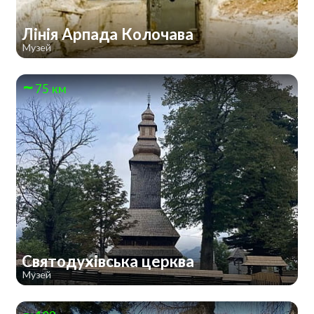
Лінія Арпада Колочава
Музей
75 км
Святодухівська церква
Музей