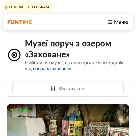
FUNTIME В TELEGRAM
Меню
☰
Музеї поруч з озером
«Заховане»
Найближчі музеї, що знаходяться неподалік
від
озера «Заховане»
Фільтрувати
13 км