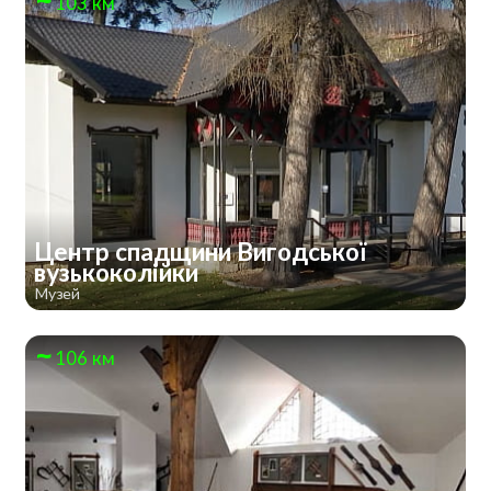
103 км
Центр спадщини Вигодської
вузькоколійки
Музей
106 км