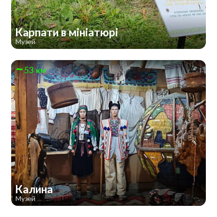
Карпати в мініатюрі
Музей
53 км
Калина
Музей