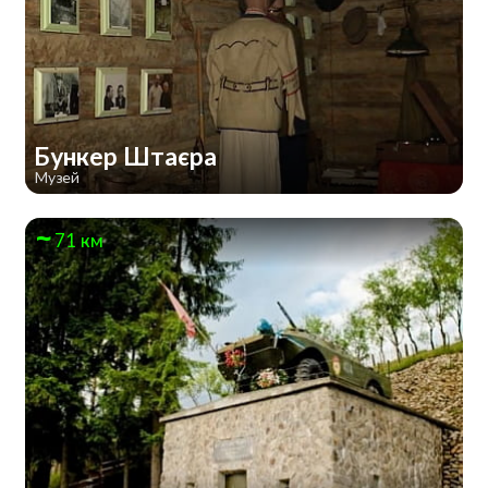
Бункер Штаєра
Музей
71 км