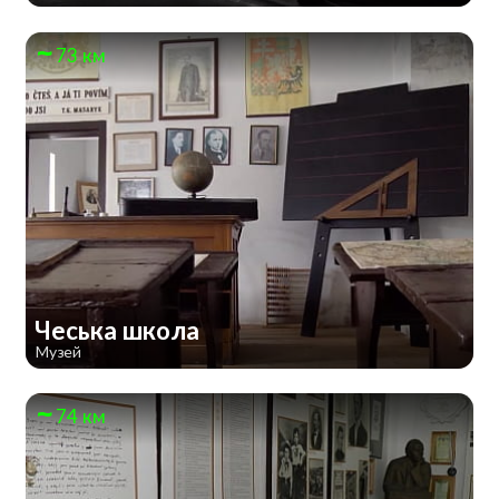
73 км
Чеська школа
Музей
74 км