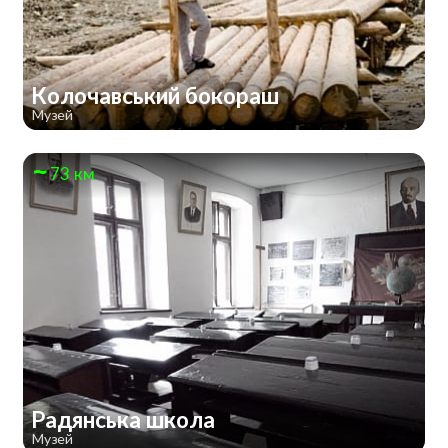
Колочавський бокораш
Музей
73 км
Радянська школа
Музей