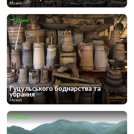
Музей
22 км
Гуцульського боднарства та
убрання
Музей
25 км