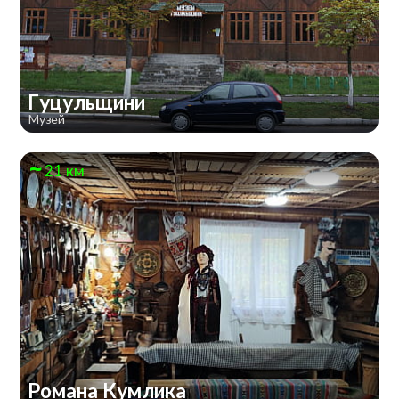
Гуцульщини
Музей
21 км
Романа Кумлика