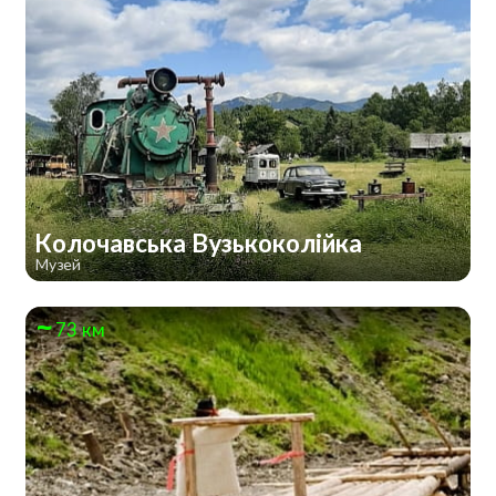
Колочавська Вузькоколійка
Музей
73 км