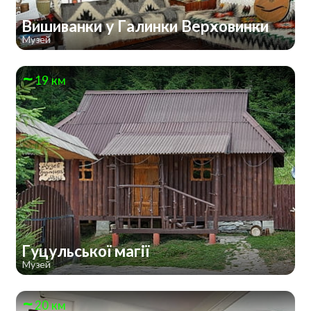
Вишиванки у Галинки Верховинки
Музей
19 км
Гуцульської магії
Музей
20 км