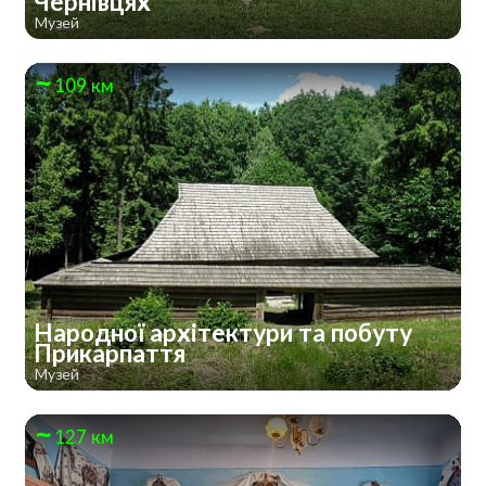
Чернівцях
Музей
109 км
Народної архітектури та побуту
Прикарпаття
Музей
127 км