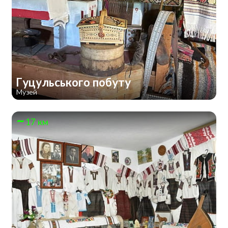
Гуцульського побуту
Музей
17 км