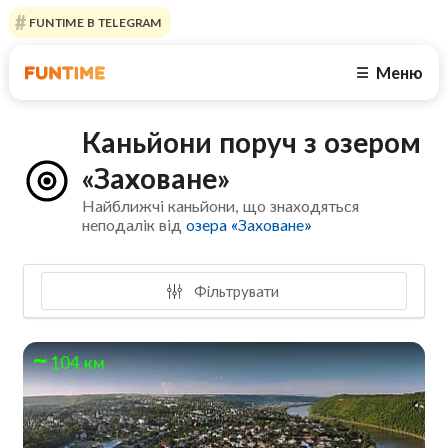
FUNTIME В TELEGRAM
Меню
☰
Каньйони поруч з озером
«Заховане»
Найближчі каньйони, що знаходяться
неподалік від
озера «Заховане»
Фільтрувати
104 км