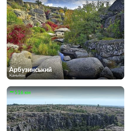
Арбузинський
Каньйон
516 км