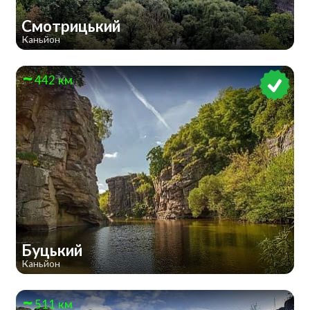
Смотрицький
Каньйон
442 км
Буцький
Каньйон
511 км