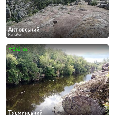
Актовський
Каньйон
563 км
Тясминський