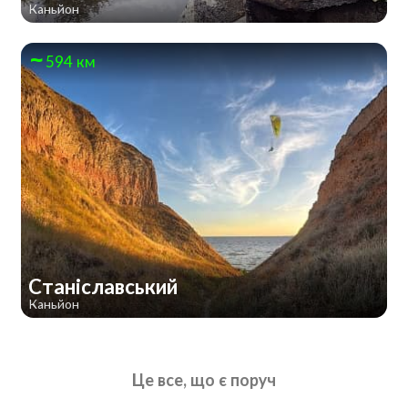
Каньйон
594 км
Станіславський
Каньйон
Це все, що є поруч