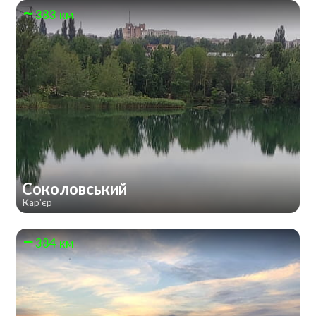
383 км
Соколовський
Кар'єр
384 км