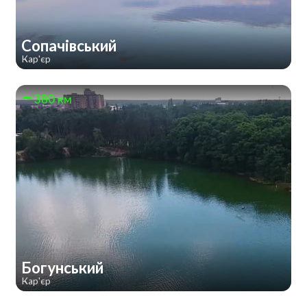
Сопачівський
Кар'єр
380 км
Богунський
Кар'єр