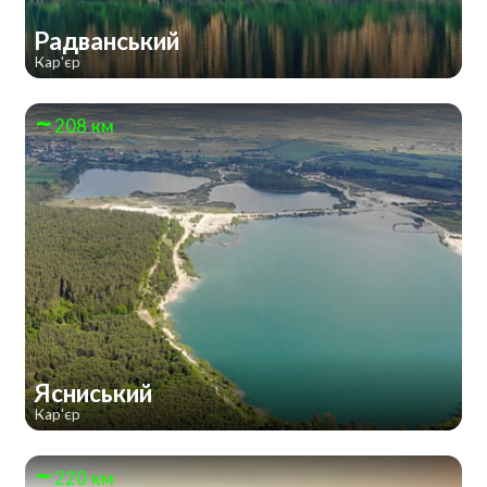
Радванський
Кар'єр
208 км
Ясниський
Кар'єр
220 км