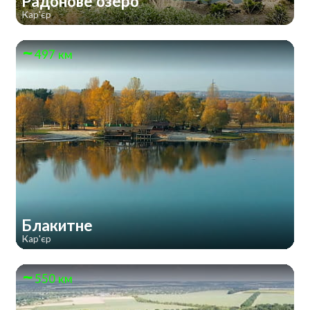
Радонове озеро
Кар'єр
497 км
Блакитне
Кар'єр
550 км