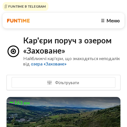
FUNTIME В TELEGRAM
Меню
☰
Кар'єри поруч з озером
«Заховане»
Найближчі кар'єри, що знаходяться неподалік
від
озера «Заховане»
Фільтрувати
163 км