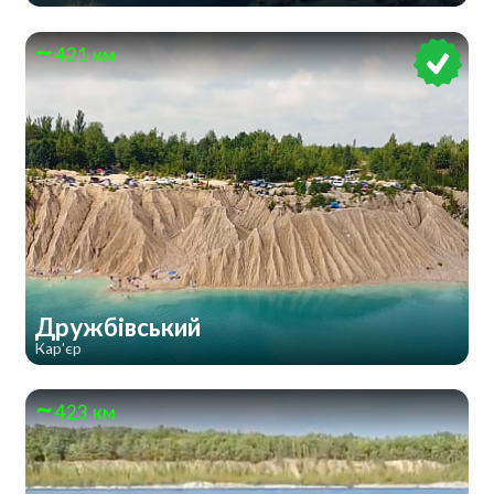
421 км
Дружбівський
Кар'єр
423 км