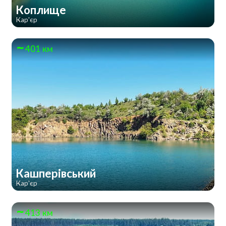
Коплище
Кар'єр
401 км
Кашперівський
Кар'єр
413 км