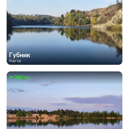
Губник
Кар'єр
380 км