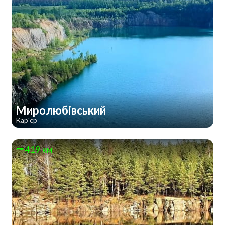
Миролюбівський
Кар'єр
419 км