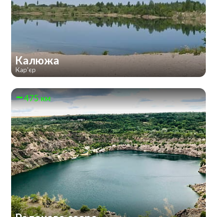
Калюжа
Кар'єр
475 км