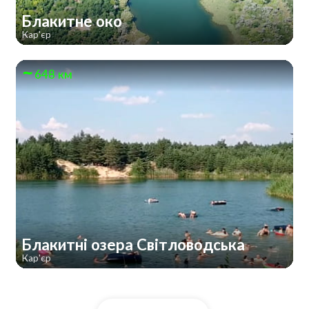
Блакитне око
Кар'єр
648 км
Блакитні озера Світловодська
Кар'єр