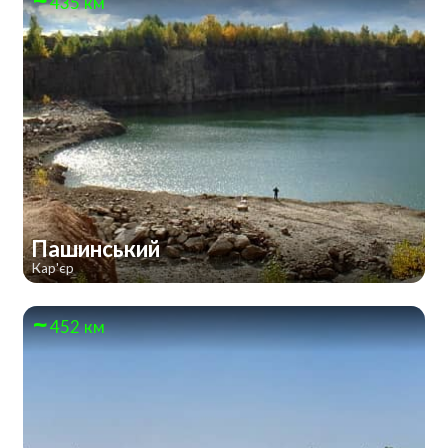
435 км
Пашинський
Кар'єр
452 км