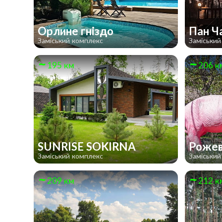
Орлине гніздо
Пан Ч
Заміський комплекс
Заміський
195 км
206 к
SUNRISE SOKIRNA
Рожев
Заміський комплекс
Заміський
209 км
212 к