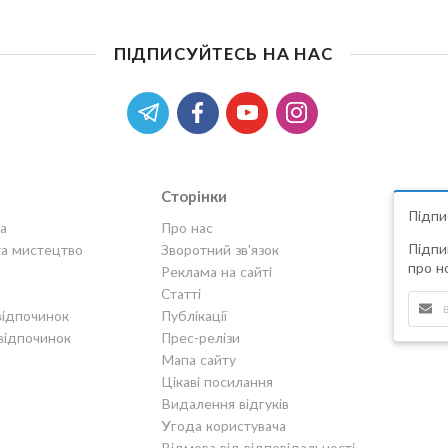
ПІДПИСУЙТЕСЬ НА НАС
Сторінки
Підпи
а
Про нас
Підпи
та мистецтво
Зворотний зв'язок
про но
Реклама на сайті
Статті
відпочинок
Публікації
відпочинок
Прес-релізи
Мапа сайту
Цікаві посилання
Видалення відгуків
Угода користувача
Відмова від відповідальності