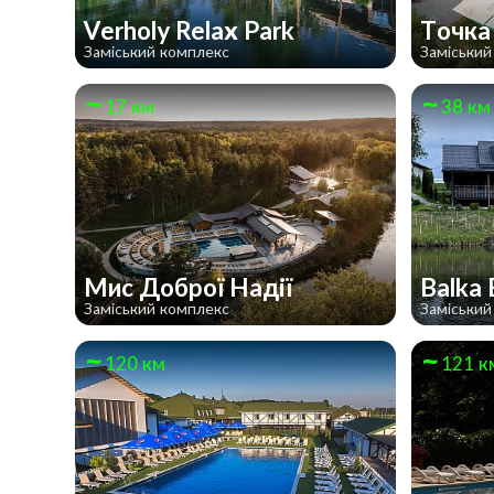
Verholy Relax Park
Точка
Заміський комплекс
Заміський
17 км
38 км
Мис Доброї Надії
Balka 
Заміський комплекс
Заміський
120 км
121 к