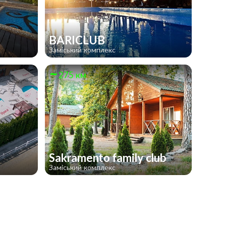
BARICLUB
Заміський комплекс
275 км
Sakramento family club
Заміський комплекс