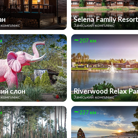
ан
Selena Family Resor
 комплекс
Заміський комплекс
м
207 км
ий слон
Riverwood Relax Pa
 комплекс
Заміський комплекс
м
227 км