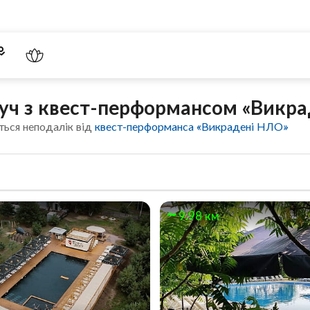
руч з квест-перформансом «Викр
ться неподалік від
квест-перформанса «Викрадені НЛО»
м
9.98 км