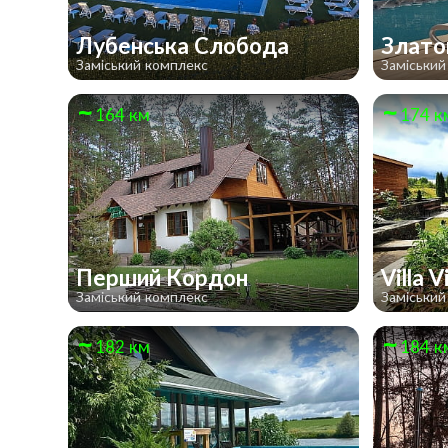
Лубенська Слобода
Злато
Заміський комплекс
Заміський
164 км
174 к
Перший Кордон
Villa V
Заміський комплекс
Заміський
182 км
184 к