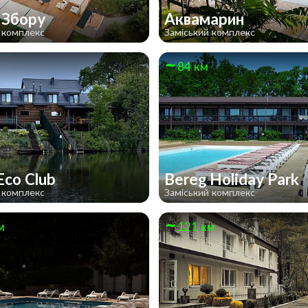
 Збору
Аквамарин
 комплекс
Заміський комплекс
84 км
Eco Club
Bereg Holiday Park
 комплекс
Заміський комплекс
м
121 км