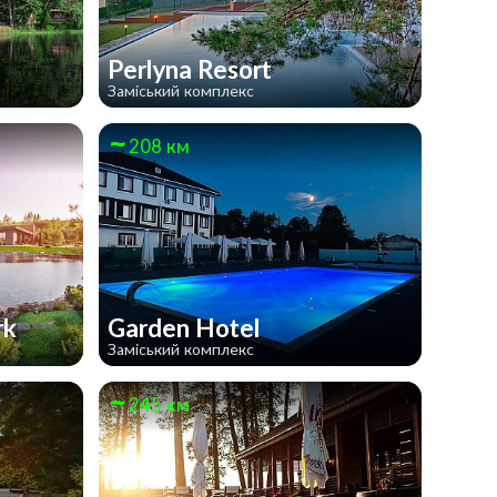
t
Perlyna Resort
Заміський комплекс
208 км
rk
Garden Hotel
Заміський комплекс
245 км