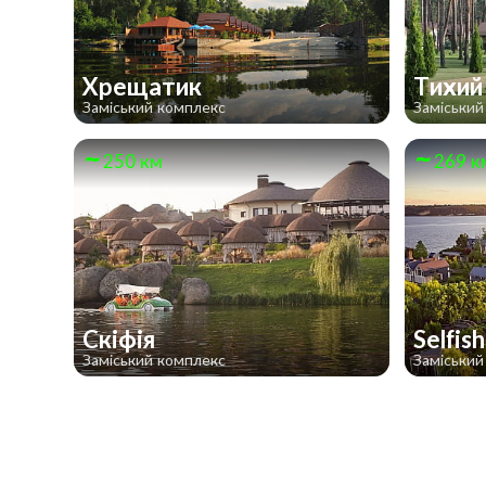
Хрещатик
Тихий
Заміський комплекс
Заміський
250 км
269 к
Скіфія
Selfis
Заміський комплекс
Заміський