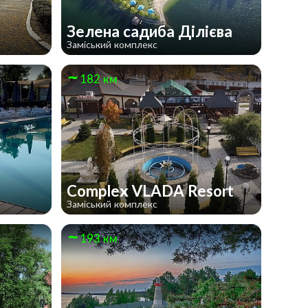
Зелена садиба Ділієва
Заміський комплекс
182 км
Complex VLADA Resort
Заміський комплекс
193 км