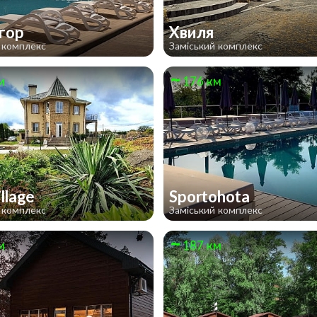
гор
Хвиля
 комплекс
Заміський комплекс
м
176 км
illage
Sportohota
 комплекс
Заміський комплекс
м
187 км