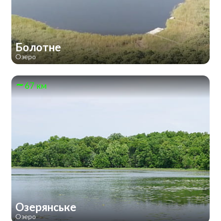
Болотне
Озеро
67 км
Озерянське
Озеро