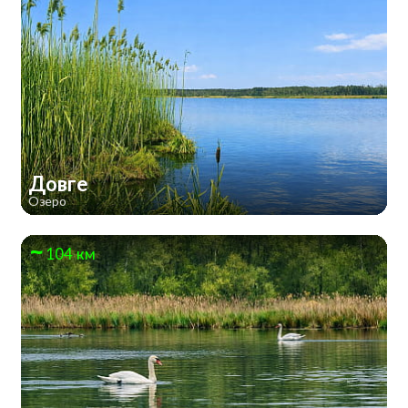
Довге
Озеро
104 км