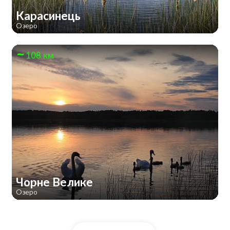
Карасинець
Озеро
108 км
Чорне Велике
Озеро