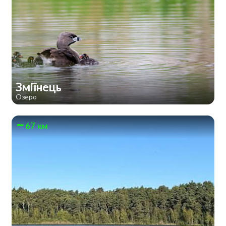
Зміїнець
Озеро
67 км