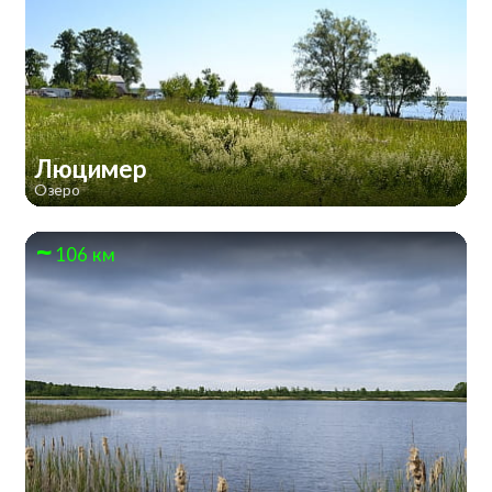
Люцимер
Озеро
106 км