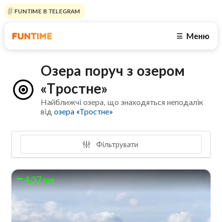
FUNTIME В TELEGRAM
Меню
☰
Озера поруч з озером
«Тростне»
Найближчі озера, що знаходяться неподалік
від
озера «Тростне»
Фільтрувати
4.37 км