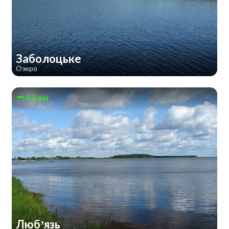
Заболоцьке
Озеро
41 км
Люб’язь