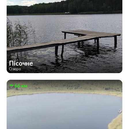
Пісочне
Озеро
66 км