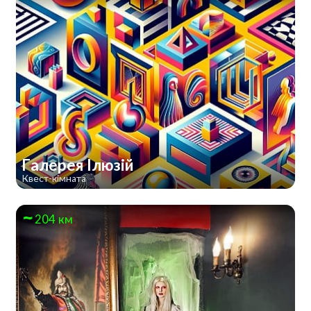
Галерея Ілюзій
Квест-кімната
204 км