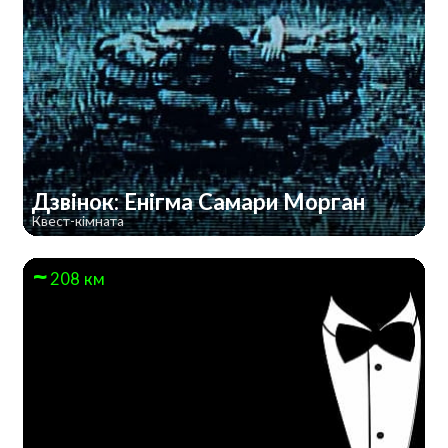
Дзвінок: Енігма Самари Морган
Квест-кімната
208 км