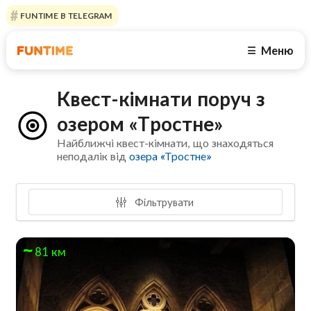
FUNTIME В TELEGRAM
Меню
☰
Квест-кімнати поруч з
озером «Тростне»
Найближчі квест-кімнати, що знаходяться
неподалік від
озера «Тростне»
Фільтрувати
81 км