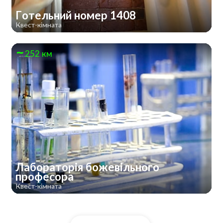
Готельний номер 1408
Квест-кімната
252 км
Лабораторія божевільного
професора
Квест-кімната