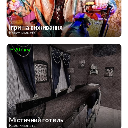
Ігри на виживання
Квест-кімната
207 км
Містичний готель
Квест-кімната