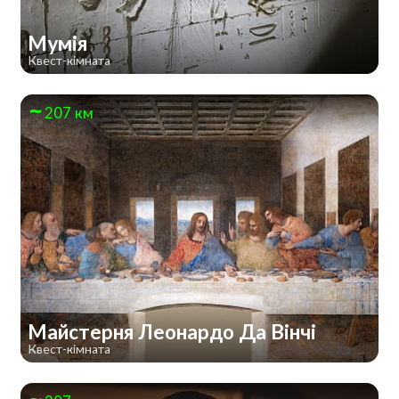
Мумія
Квест-кімната
207 км
Майстерня Леонардо Да Вінчі
Квест-кімната