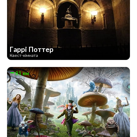
Гаррі Поттер
Квест-кімната
81 км