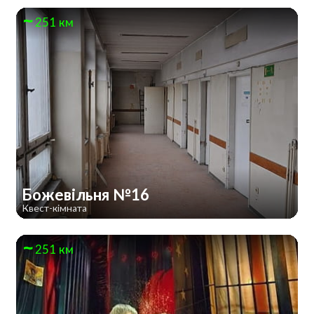
251 км
Божевільня №16
Квест-кімната
251 км