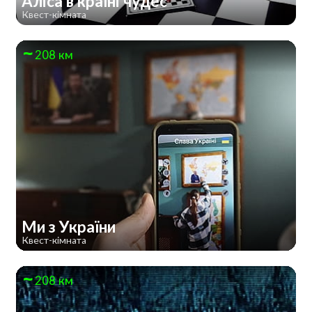
Аліса в країні чудес
Квест-кімната
208 км
Ми з України
Квест-кімната
208 км