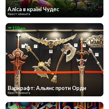
Аліса в країні Чудес
Квест-кімната
110 км
Варкрафт: Альянс проти Орди
Квест-кімната
204 км