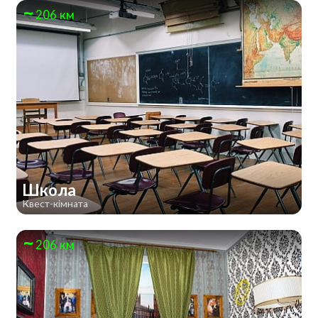
206 км
Школа
Квест-кімната
206 км