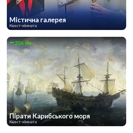
Містична галерея
Квест-кімната
206 км
Пірати Карибського моря
Квест-кімната