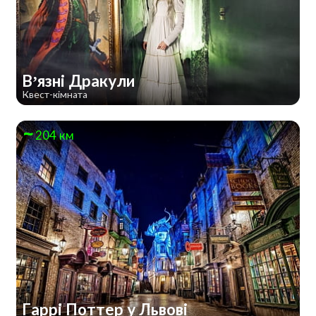
В’язні Дракули
Квест-кімната
204 км
Гаррі Поттер у Львові