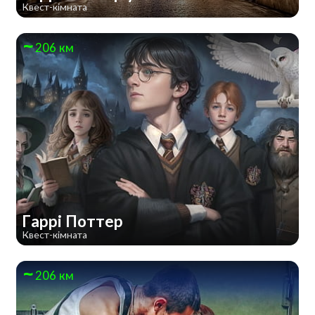
Квест-кімната
206 км
Гаррі Поттер
Квест-кімната
206 км