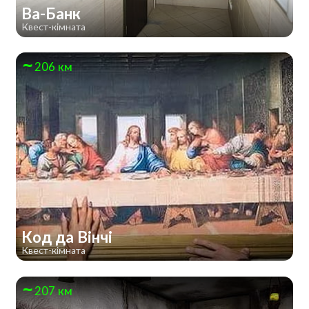
Ва-Банк
Квест-кімната
206 км
Код да Вінчі
Квест-кімната
207 км