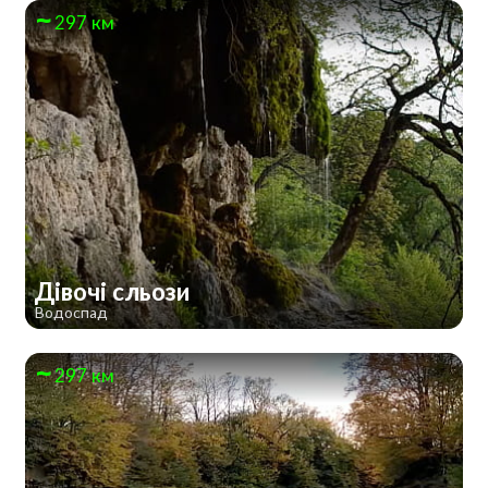
297 км
Дівочі сльози
Водоспад
297 км