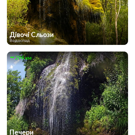
Дівочі Сльози
Водоспад
294 км
Печери