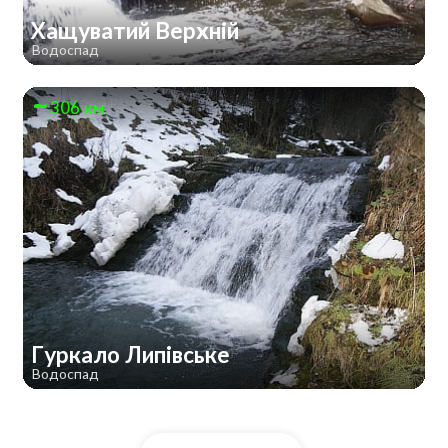
Хащуватий Верхній
Водоспад
306 км
Гуркало Липівське
Водоспад