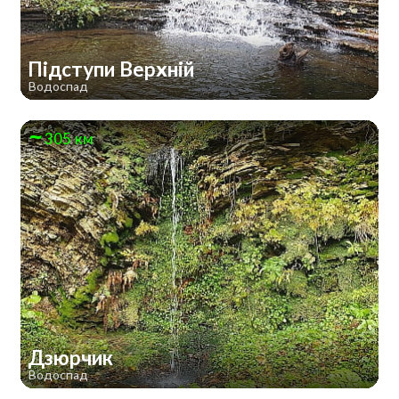
Підступи Верхній
Водоспад
305 км
Дзюрчик
Водоспад