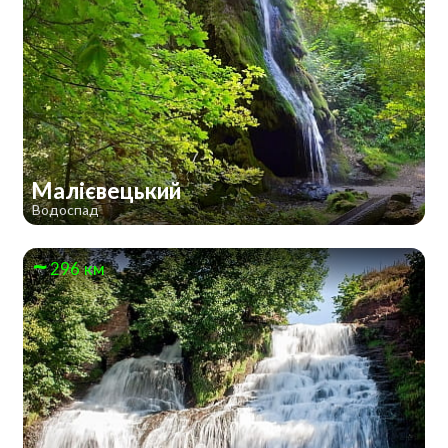
Малієвецький
Водоспад
296 км