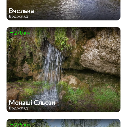
Вчелька
Водоспад
270 км
Монаші Сльози
Водоспад
275 км