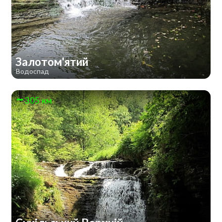
Залотом'ятий
Водоспад
305 км