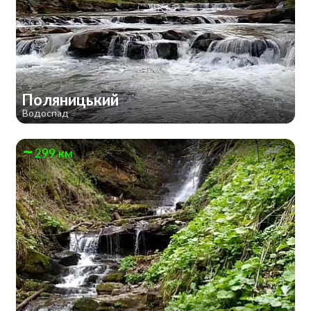
Поляницький
Водоспад
299 км