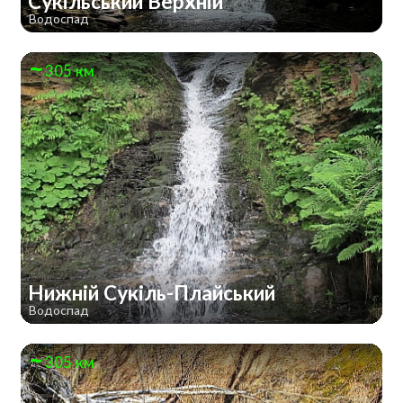
Сукільський Верхній
Водоспад
305 км
Нижній Сукіль-Плайський
Водоспад
305 км