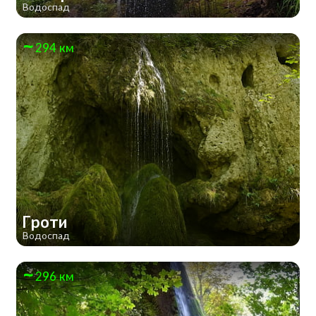
Водоспад
294 км
Гроти
Водоспад
296 км