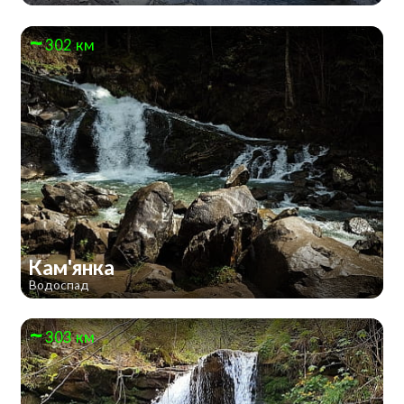
302 км
Кам'янка
Водоспад
303 км