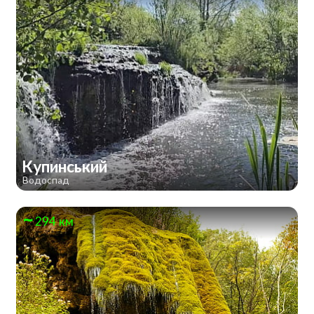
Купинський
Водоспад
294 км