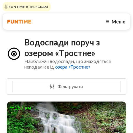
FUNTIME В TELEGRAM
Меню
☰
Водоспади поруч з
озером «Тростне»
Найближчі водоспади, що знаходяться
неподалік від
озера «Тростне»
Фільтрувати
257 км