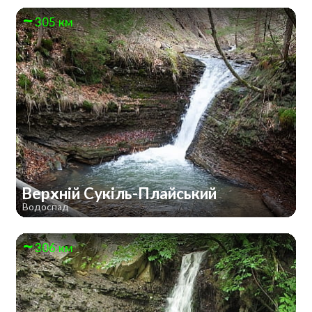
305 км
Верхній Сукіль-Плайський
Водоспад
306 км