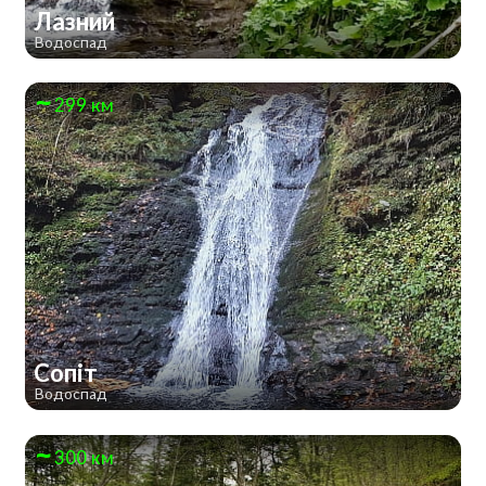
Лазний
Водоспад
299 км
Сопіт
Водоспад
300 км