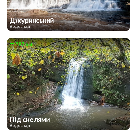
Джуринський
Водоспад
297 км
Під скелями
Водоспад