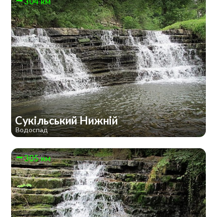
304 км
Сукільський Нижній
Водоспад
305 км