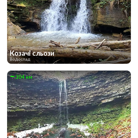
Козачі сльози
Водоспад
304 км