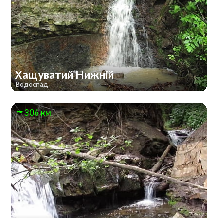
Хащуватий Нижній
Водоспад
306 км