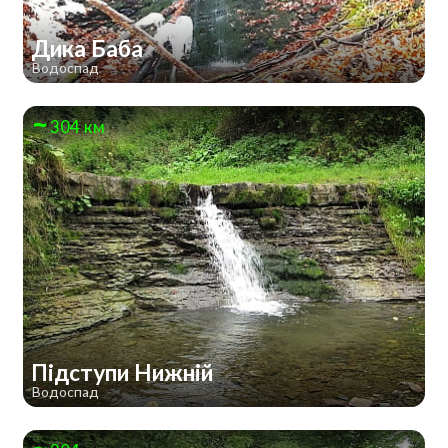
Дика Баба
Водоспад
304 км
Підступи Нижній
Водоспад