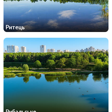
Ритець
Рибальське