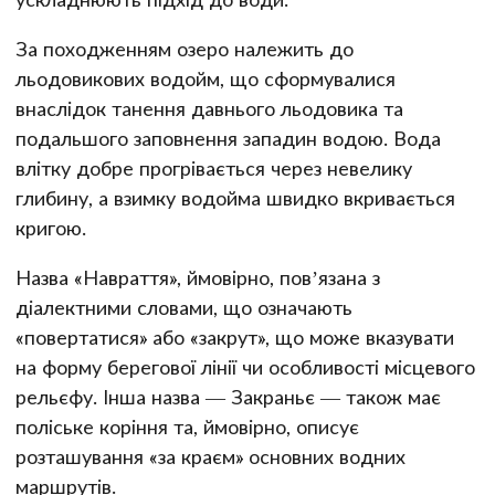
За походженням озеро належить до
льодовикових водойм, що сформувалися
внаслідок танення давнього льодовика та
подальшого заповнення западин водою. Вода
влітку добре прогрівається через невелику
глибину, а взимку водойма швидко вкривається
кригою.
Назва «Навраття», ймовірно, пов’язана з
діалектними словами, що означають
«повертатися» або «закрут», що може вказувати
на форму берегової лінії чи особливості місцевого
рельєфу. Інша назва — Закраньє — також має
поліське коріння та, ймовірно, описує
розташування «за краєм» основних водних
маршрутів.