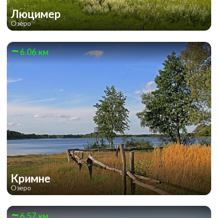
Люцимер
Озеро
6.06 км
Кримне
Озеро
6.57 км