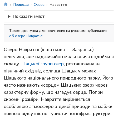
Природа
Озера
Навраття
Показати зміст
Также доступна для прочтения на русском публикация
об озере Навратье
Озеро Навраття (інша назва — Закраньє) —
невелика, але надзвичайно мальовнича водойма зі
складу
Шацької групи озер
, розташована на
північний схід від селища Шацьк у межах
Шацького національного природного парку. Його
часто називають «серцем Шацьких озер» через
характерну форму, що нагадує серце. Попри
скромні розміри, Навраття вирізняється
особливою атмосферою дикої природи та майже
повною відсутністю туристичної інфраструктури.