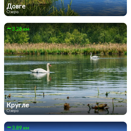
Довге
Озеро
3.28 км
Кругле
Озеро
3.89 км