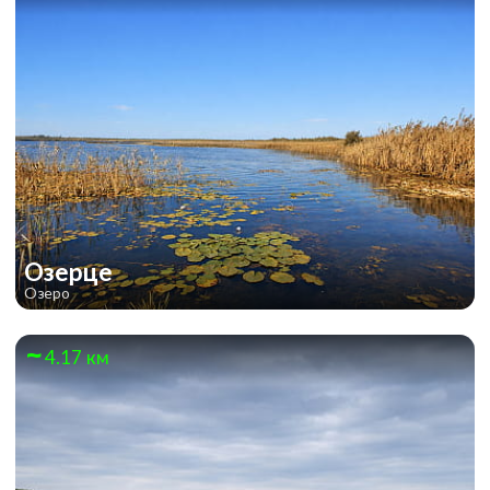
Озерце
Озеро
4.17 км