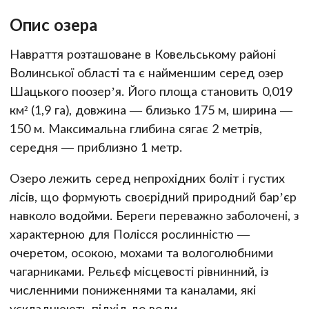
Опис озера
Навраття розташоване в Ковельському районі
Волинської області та є найменшим серед озер
Шацького поозер’я. Його площа становить 0,019
км² (1,9 га), довжина — близько 175 м, ширина —
150 м. Максимальна глибина сягає 2 метрів,
середня — приблизно 1 метр.
Озеро лежить серед непрохідних боліт і густих
лісів, що формують своєрідний природний бар’єр
навколо водойми. Береги переважно заболочені, з
характерною для Полісся рослинністю —
очеретом, осокою, мохами та вологолюбними
чагарниками. Рельєф місцевості рівнинний, із
численними пониженнями та каналами, які
ускладнюють підхід до води.