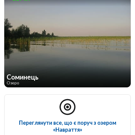
Соминець
Озеро
Переглянути все, що є поруч з озером
«Навраття»