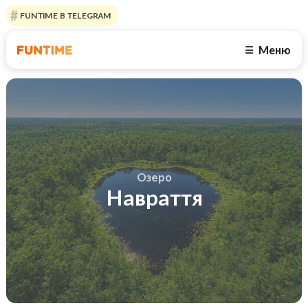
FUNTIME В TELEGRAM
Меню
☰
Озеро
Навраття