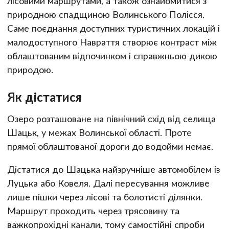
лісовими маршрутами, а також ознайомитися з
природною спадщиною Волинського Полісся.
Саме поєднання доступних туристичних локацій і
малодоступного Навраття створює контраст між
облаштованим відпочинком і справжньою дикою
природою.
Як дістатися
Озеро розташоване на північний схід від селища
Шацьк, у межах Волинської області. Проте
прямої облаштованої дороги до водойми немає.
Дістатися до Шацька найзручніше автомобілем із
Луцька або Ковеля. Далі пересування можливе
лише пішки через лісові та болотисті ділянки.
Маршрут проходить через трясовину та
важкопрохідні канали, тому самостійні спроби