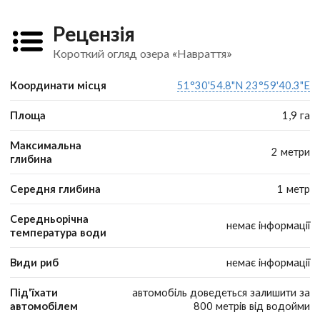
Рецензія
Короткий огляд озера «Навраття»
Координати місця
51°30'54.8"N 23°59'40.3"E
Площа
1,9 га
Максимальна
2 метри
глибина
Середня глибина
1 метр
Середньорічна
немає інформації
температура води
Види риб
немає інформації
Під'їхати
автомобіль доведеться залишити за
автомобілем
800 метрів від водойми