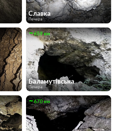
Славка
Печера
659 км
Баламутівська
Печера
670 км