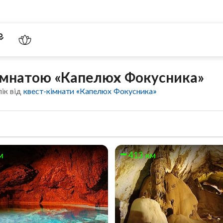
кімнатою «Капелюх Фокусника»
ік від
квест-кімнати «Капелюх Фокусника»
м
413 км