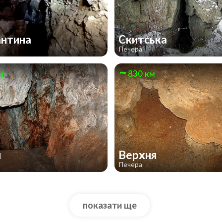
антина
Скитська
Печера
м
830 км
н
Верхня
Печера
показати ще