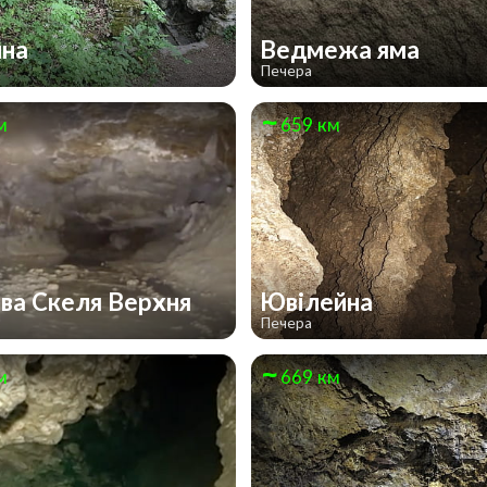
ина
Ведмежа яма
Печера
м
659 км
ва Скеля Верхня
Ювілейна
Печера
м
669 км