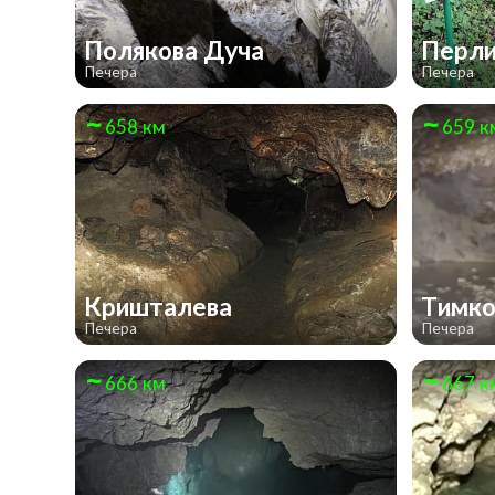
Полякова Дуча
Перл
Печера
Печера
658 км
659 к
Кришталева
Тимко
Печера
Печера
666 км
667 к