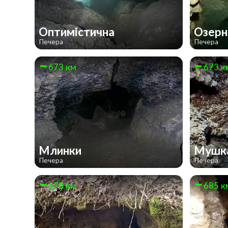
Оптимістична
Озер
Печера
Печера
673 км
673 к
Млинки
Мушк
Печера
Печера
678 км
685 к