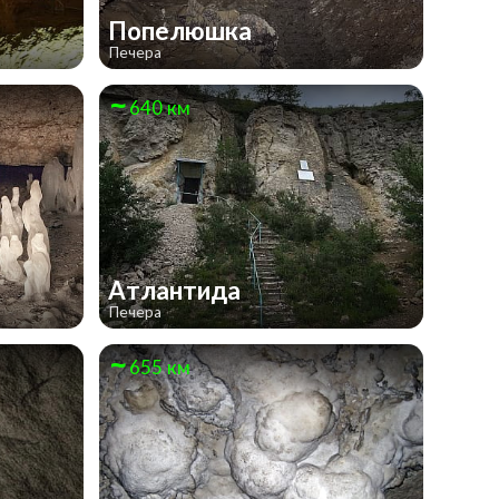
Попелюшка
Печера
640 км
Атлантида
Печера
655 км