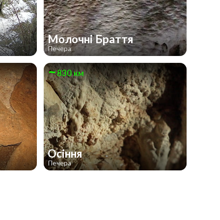
Молочні Браття
Печера
830 км
Осіння
Печера