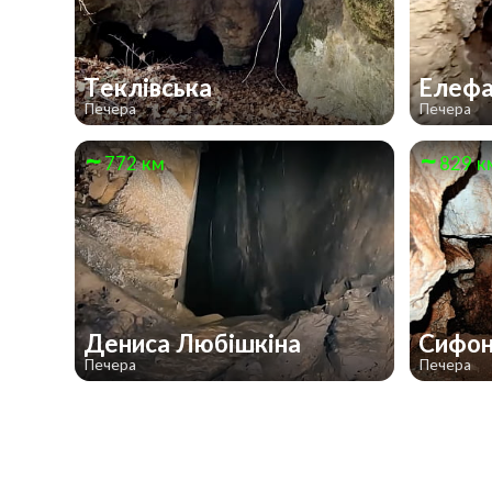
Теклівська
Елеф
Печера
Печера
772 км
829 к
Дениса Любішкіна
Сифо
Печера
Печера