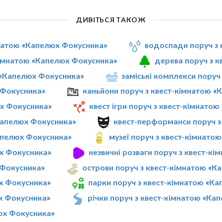
ДИВІТЬСЯ ТАКОЖ
мнатою «Капелюх Фокусника»
водоспади поруч з
кімнатою «Капелюх Фокусника»
дерева поруч з 
ю «Капелюх Фокусника»
заміські комплекси поруч
 Фокусника»
каньйони поруч з квест-кімнатою 
юх Фокусника»
квест ігри поруч з квест-кімнато
«Капелюх Фокусника»
квест-перформанси поруч з
Капелюх Фокусника»
музеї поруч з квест-кімнато
х Фокусника»
незвичні розваги поруч з квест-к
 Фокусника»
острови поруч з квест-кімнатою «К
х Фокусника»
парки поруч з квест-кімнатою «К
юх Фокусника»
річки поруч з квест-кімнатою «Ка
юх Фокусника»