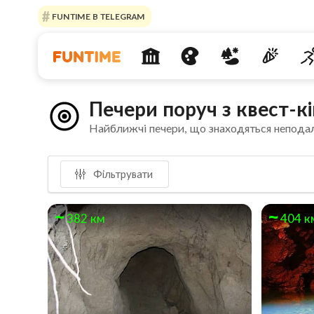
FUNTIME В TELEGRAM
Печери поруч з квест-
Найближчі печери, що знаходяться неподал
Фільтрувати
382 км
404 к