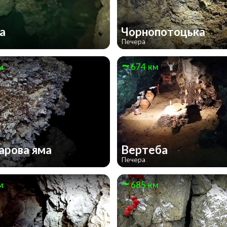
на
Чорнопотоцька
Печера
м
674 км
арова яма
Вертеба
Печера
м
685 км