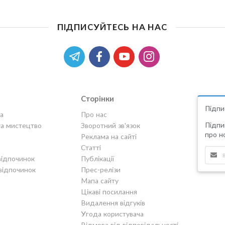
ПІДПИСУЙТЕСЬ НА НАС
Сторінки
Підпи
а
Про нас
Підпи
та мистецтво
Зворотний зв'язок
про но
Реклама на сайті
Статті
відпочинок
Публікації
відпочинок
Прес-релізи
Мапа сайту
Цікаві посилання
Видалення відгуків
Угода користувача
Відмова від відповідальності