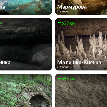
она
Мармурова
Печера
м
639 км
инка
Малишка-Киянка
Печера
м
655 км