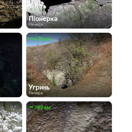
Піонерка
Печера
675 км
Угринь
Печера
749 км