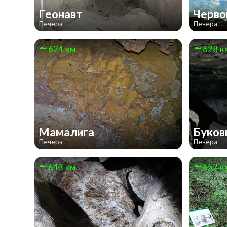
Геонавт
Черв
Печера
Печера
624 км
628 к
Мамалига
Буков
Печера
Печера
643 км
652 к