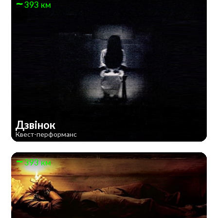
393 км
Дзвінок
Квест-перформанс
393 км