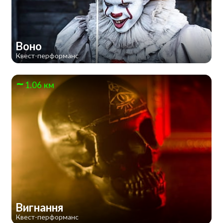
Воно
Квест-перформанс
1.06 км
Вигнання
Квест-перформанс