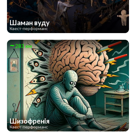
Шаман вуду
Квест-перформанс
283 км
Шизофренія
Квест-перформанс