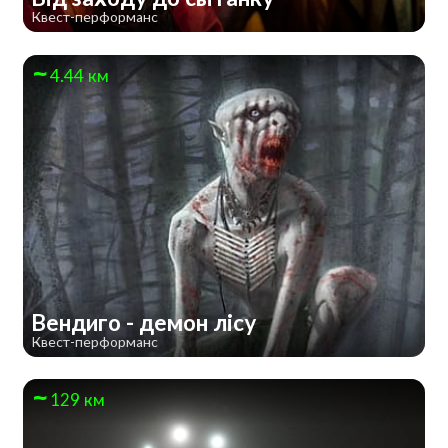
Квест-перформанс
4.44 км
Вендиго - демон лісу
Квест-перформанс
129 км