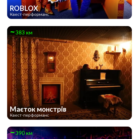
ROBLOX
Квест-перформанс
383 км
Маєток монстрів
Квест-перформанс
390 км