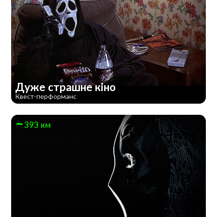
Дуже страшне кiно
Квест-перформанс
393 км