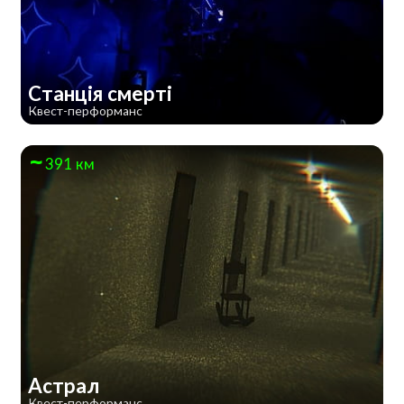
Станція смерті
Квест-перформанс
391 км
Астрал
Квест-перформанс