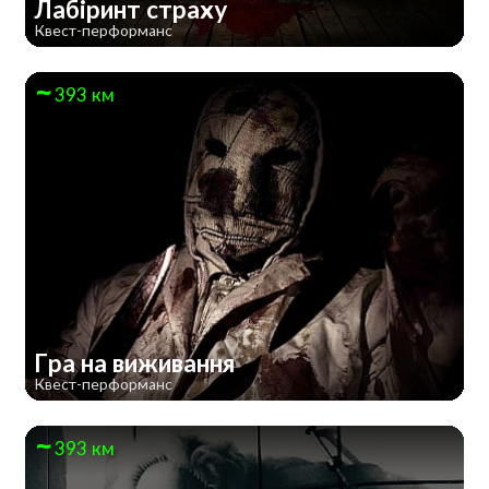
Лабіринт страху
Квест-перформанс
393 км
Гра на виживання
Квест-перформанс
393 км