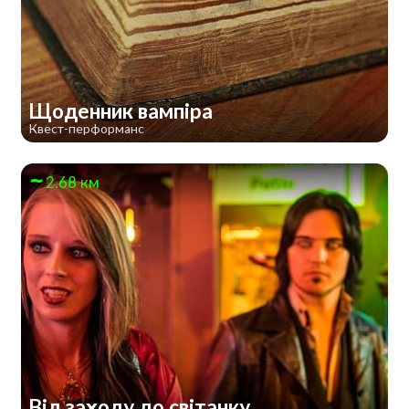
Щоденник вампіра
Квест-перформанс
2.68 км
Від заходу до світанку