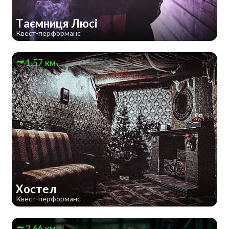
Таємниця Люсі
Квест-перформанс
1.57 км
Хостел
Квест-перформанс
2.66 км