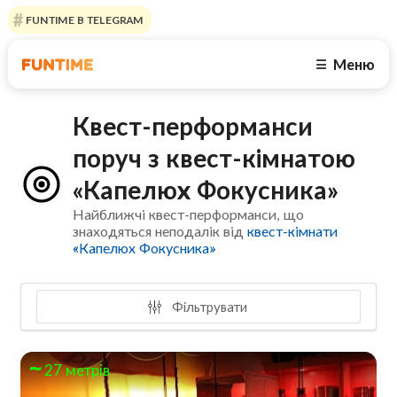
FUNTIME В TELEGRAM
Меню
☰
Квест-перформанси
поруч з квест-кімнатою
«Капелюх Фокусника»
Найближчі квест-перформанси, що
знаходяться неподалік від
квест-кімнати
«Капелюх Фокусника»
Фільтрувати
27 метрів