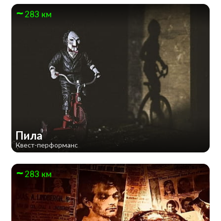
283 км
Пила
Квест-перформанс
283 км