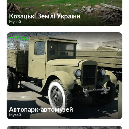
Козацькі Землі України
Музей
212 км
Автопарк-автомузей
Музей