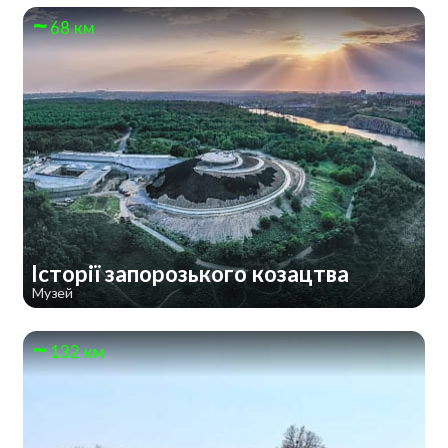
68 км
Історії запорозького козацтва
Музей
132 км