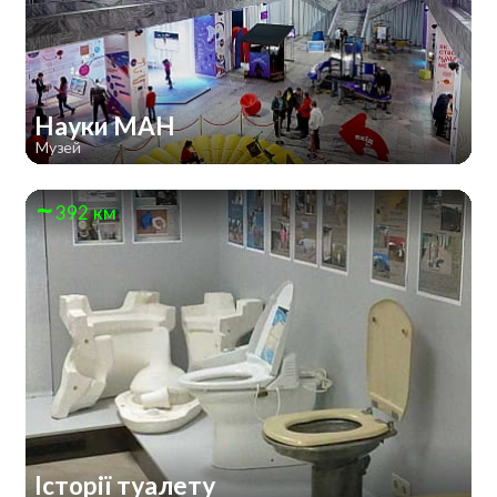
Науки МАН
Музей
392 км
Історії туалету