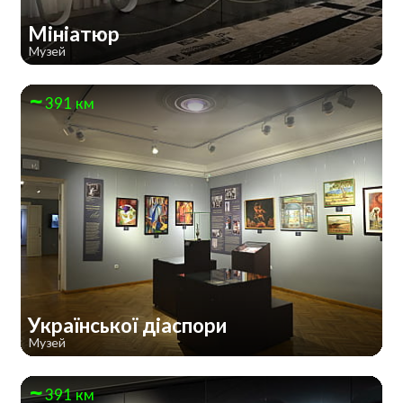
Мініатюр
Музей
391 км
Української діаспори
Музей
391 км