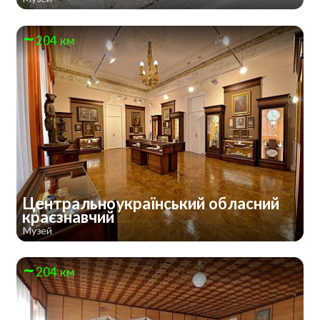
204 км
Центральноукраїнський обласний
краєзнавчий
Музей
204 км