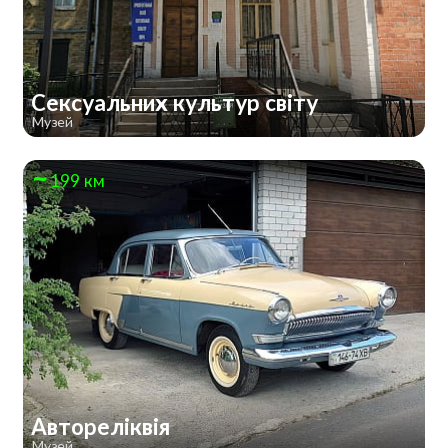
Сексуальних культур світу
Музей
199 км
Автореліквія
Музей