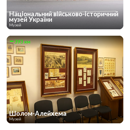
Національний військово-історичний
музей України
Музей
393 км
Шолом-Алейхема
Музей