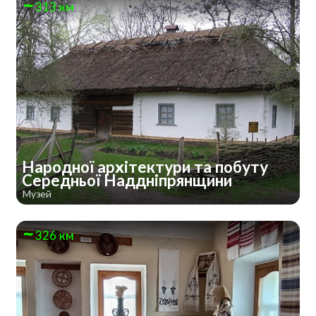
313 км
Народної архітектури та побуту
Середньої Наддніпрянщини
Музей
326 км