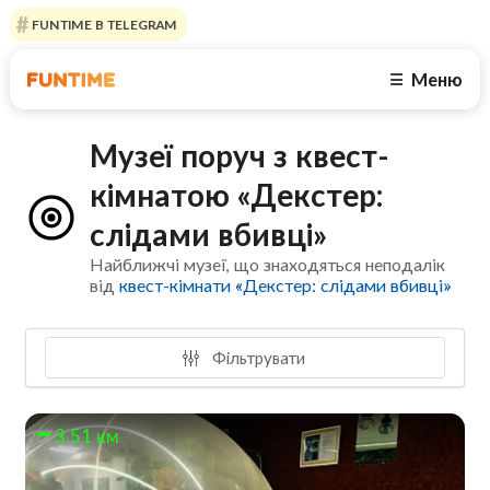
FUNTIME В TELEGRAM
Меню
☰
Музеї поруч з квест-
кімнатою «Декстер:
слідами вбивці»
Найближчі музеї, що знаходяться неподалік
від
квест-кімнати «Декстер: слідами вбивці»
Фільтрувати
3.51 км