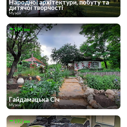
Народної архітектури, побуту та
дитячої творчості
Музей
190 км
Гайдамацька Січ
Музей
192 км