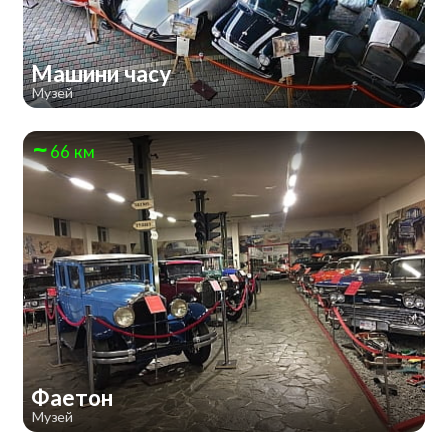
Машини часу
Музей
66 км
Фаетон
Музей