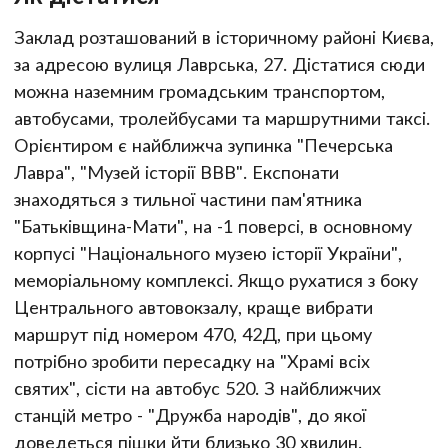
Заклад розташований в історичному районі Києва,
за адресою вулиця Лаврська, 27. Дістатися сюди
можна наземним громадським транспортом,
автобусами, тролейбусами та маршрутними таксі.
Орієнтиром є найближча зупинка "Печерська
Лавра", "Музей історії ВВВ". Експонати
знаходяться з тильної частини пам'ятника
"Батьківщина-Мати", на -1 поверсі, в основному
корпусі "Національного музею історії України",
меморіальному комплексі. Якщо рухатися з боку
Центрального автовокзалу, краще вибрати
маршрут під номером 470, 42Д, при цьому
потрібно зробити пересадку на "Храмі всіх
святих", сісти на автобус 520. З найближчих
станцій метро - "Дружба народів", до якої
доведеться пішки йти близько 30 хвилин.