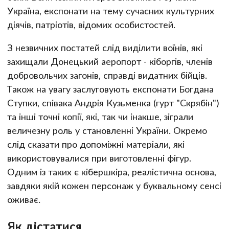
Україна, експонати на тему сучасних культурних
діячів, патріотів, відомих особистостей.
З незвичних постатей слід виділити воїнів, які
захищали Донецький аеропорт - кіборгів, членів
добровольчих загонів, справді видатних бійців.
Також на увагу заслуговують експонати Богдана
Ступки, співака Андрія Кузьменка (гурт "Скрябін")
та інші точні копії, які, так чи інакше, зіграли
величезну роль у становленні України. Окремо
слід сказати про допоміжні матеріали, які
використовувалися при виготовленні фігур.
Одним із таких є кібершкіра, реалістична основа,
завдяки якій кожен персонаж у буквальному сенсі
оживає.
Як дістатися