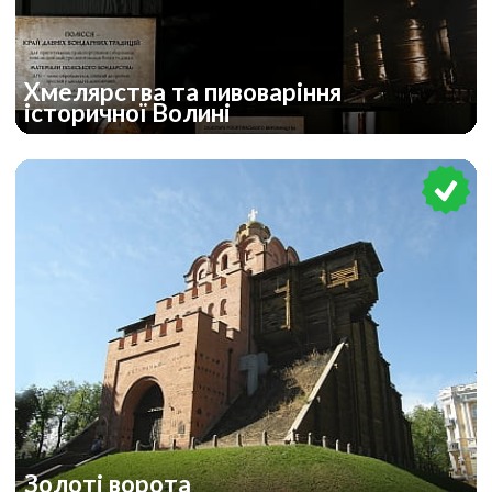
Хмелярства та пивоваріння
історичної Волині
Золоті ворота