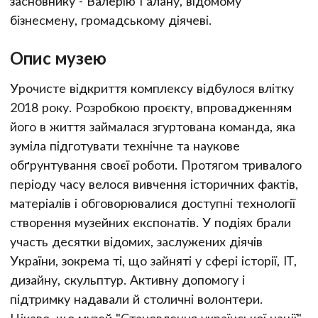
засновнику - Валерію Галану, відомому
бізнесмену, громадському діячеві.
Опис музею
Урочисте відкриття комплексу відбулося влітку
2018 року. Розробкою проєкту, впровадженням
його в життя займалася згуртована команда, яка
зуміла підготувати технічне та наукове
обґрунтування своєї роботи. Протягом тривалого
періоду часу велося вивчення історичних фактів,
матеріалів і обговорювалися доступні технології
створення музейних експонатів. У подіях брали
участь десятки відомих, заслужених діячів
України, зокрема ті, що зайняті у сфері історії, IT,
дизайну, скульптур. Активну допомогу і
підтримку надавали й столичні волонтери.
Цікаво, що музей "Становлення української нації"