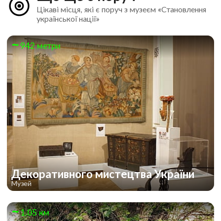
Цікаві місця, які є поруч з музеєм «Становлення
української нації»
942 метри
Декоративного мистецтва України
Музей
1.05 км