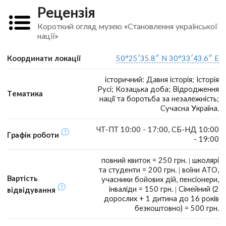
Рецензія
Короткий огляд музею «Становлення української
нації»
Координати локації
50°25′35.8″ N 30°33′43.6″ E
історичний: Давня історія; Історія
Русі; Козацька доба; Відродження
Тематика
нації та боротьба за незалежність;
Сучасна Україна.
ЧТ-ПТ 10:00 - 17:00, СБ-НД 10:00
Графік роботи
- 19:00
повний квиток = 250 грн. | школярі
та студенти = 200 грн. | воїни АТО,
Вартість
учасники бойових дій, пенсіонери,
інваліди = 150 грн. | Сімейний (2
відвідування
дорослих + 1 дитина до 16 років
безкоштовно) = 500 грн.