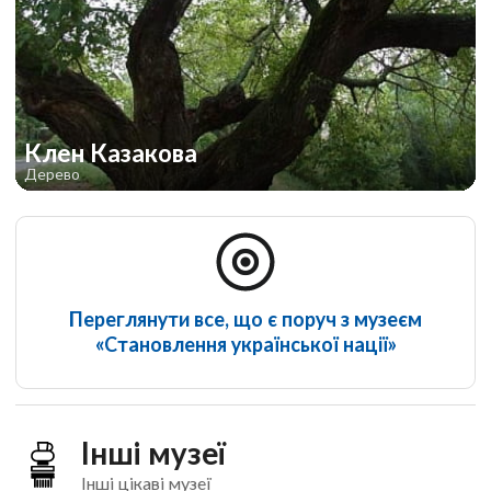
Клен Казакова
Дерево
Переглянути все, що є поруч з музеєм
«Становлення української нації»
Інші музеї
Інші цікаві музеї