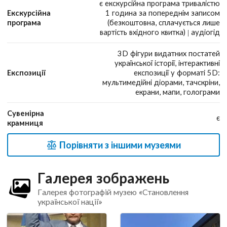
є екскурсійна програма тривалістю
Екскурсійна
1 година за попереднім записом
програма
(безкоштовна, сплачується лише
вартість вхідного квитка) | аудіогід
3D фігури видатних постатей
української історії, інтерактивні
Експозиції
експозиції у форматі 5D:
мультимедійні діорами, тачскріни,
екрани, мапи, голограми
Сувенірна
є
крамниця
Порівняти з іншими музеями
Галерея зображень
Галерея фотографій музею «Становлення
української нації»