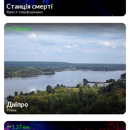
Станція смерті
Квест-перформанс
1.26 км
Дніпро
Річка
1.27 км