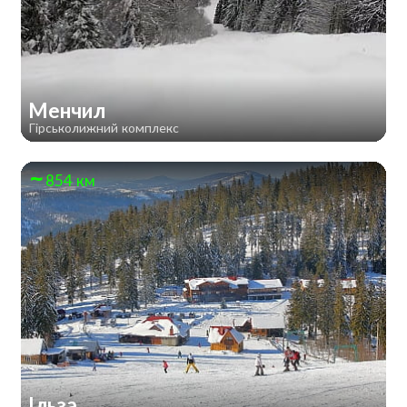
Менчил
Гірськолижний комплекс
854 км
Ільза