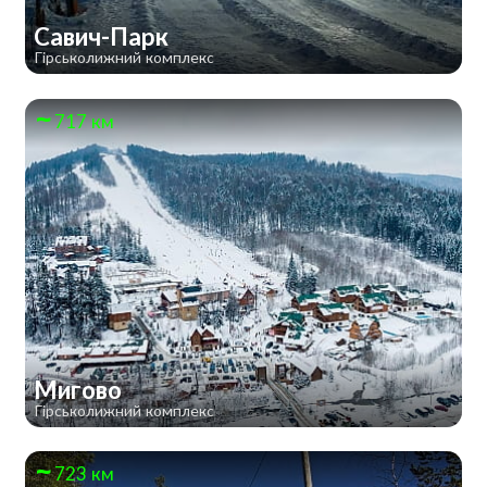
Савич-Парк
Гірськолижний комплекс
717 км
Мигово
Гірськолижний комплекс
723 км