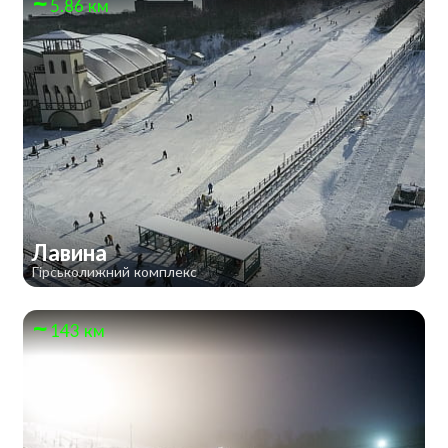
5.86 км
Лавина
Гірськолижний комплекс
143 км