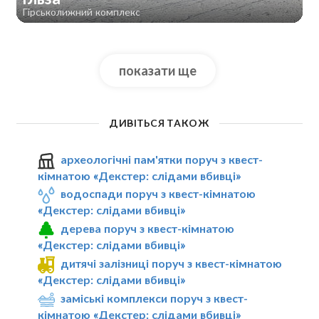
Гірськолижний комплекс
показати ще
ДИВІТЬСЯ ТАКОЖ
археологічні пам'ятки поруч з квест-
кімнатою «Декстер: слідами вбивці»
водоспади поруч з квест-кімнатою
«Декстер: слідами вбивці»
дерева поруч з квест-кімнатою
«Декстер: слідами вбивці»
дитячі залізниці поруч з квест-кімнатою
«Декстер: слідами вбивці»
заміські комплекси поруч з квест-
кімнатою «Декстер: слідами вбивці»