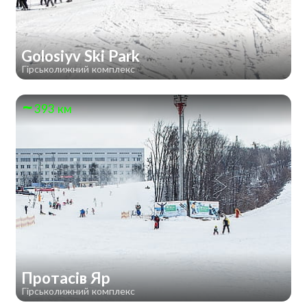
Golosiyv Ski Park
Гірськолижний комплекс
393 км
Протасів Яр
Гірськолижний комплекс