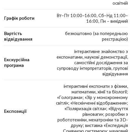
освітній
Вт–Пт 10:00–16:00, Сб–Нд 11:00–
Графік роботи
16:00, Пн – вихідний
Вартість
безкоштовно (за попередньою
відвідування
реєстрацією)
інтерактивне знайомство з
експонатами, наукові демонстрації,
Екскурсійна
самостійні дослідження за
програма
супроводу інтерпретаторів, групові
відвідування
інтерактивні експонати з фізики,
математики, хімії та біології;
«Голограма»; «Зір у монохромному
світлі»; «Нескінченні відображення»;
«Поляризація світла»; «Відчуття
Експозиції
рівноваги»; розробки з
робототехніки, мехатроніки та 3D-
друку; виставка «Експедиція
Сонячною системою»; науковий