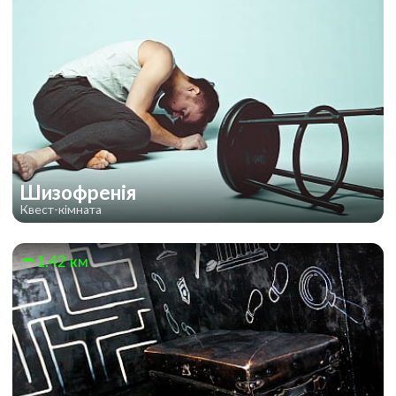
Шизофренія
Квест-кімната
1.42 км