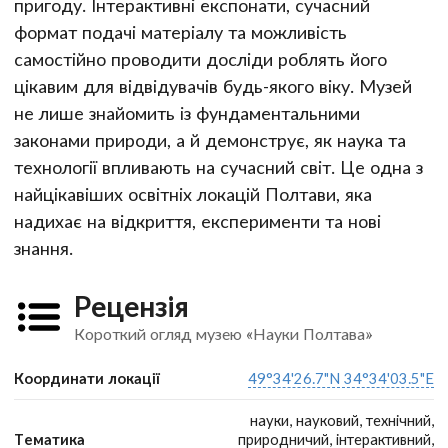
пригоду. Інтерактивні експонати, сучасний
формат подачі матеріалу та можливість
самостійно проводити досліди роблять його
цікавим для відвідувачів будь-якого віку. Музей
не лише знайомить із фундаментальними
законами природи, а й демонструє, як наука та
технології впливають на сучасний світ. Це одна з
найцікавіших освітніх локацій Полтави, яка
надихає на відкриття, експерименти та нові
знання.
Рецензія
Короткий огляд музею «Науки Полтава»
Координати локації
49°34'26.7"N 34°34'03.5"E
науки, науковий, технічний,
Тематика
природничий, інтерактивний,