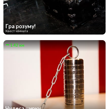
Гра розуму!
Квест-кімната
1.42 км
Чудеса цирку