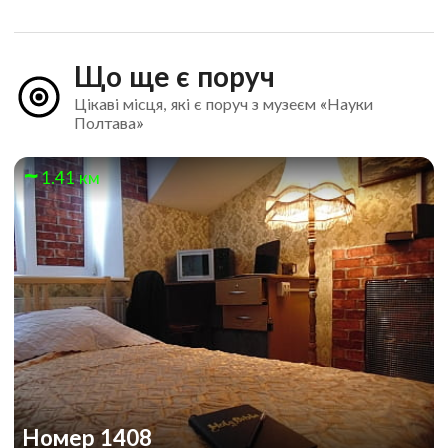
Що ще є поруч
Цікаві місця, які є поруч з музеєм «Науки
Полтава»
1.41 км
Номер 1408