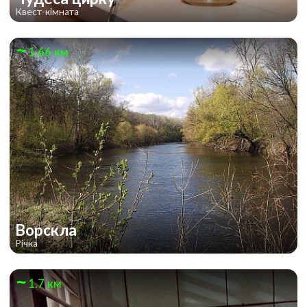
Квест-кімната
1.66 км
Ворскла
Річка
1.7 км