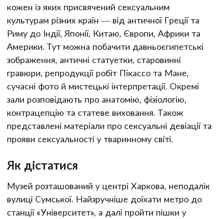
кожен із яких присвячений сексуальним
культурам різних країн — від античної Греції та
Риму до Індії, Японії, Китаю, Європи, Африки та
Америки. Тут можна побачити давньоєгипетські
зображення, античні статуетки, старовинні
гравюри, репродукції робіт Пікассо та Мане,
сучасні фото й мистецькі інтерпретації. Окремі
зали розповідають про анатомію, фізіологію,
контрацепцію та статеве виховання. Також
представлені матеріали про сексуальні девіації та
прояви сексуальності у тваринному світі.
Як дістатися
Музей розташований у центрі Харкова, неподалік
вулиці Сумської. Найзручніше доїхати метро до
станції «Університет», а далі пройти пішки у