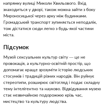
напрямку вулиці Миколи Хвильового. Вхід
знаходиться у дворі, також можна зайти з боку
Мироносицької через арку між будинками.
Громадський транспорт зупиняється неподалік,
тож дістатися сюди легко з будь-якої частини
міста.
Підсумок
Музей сексуальних культур світу — це не
провокація, а культурно-освітній простір, що
допомагає краще зрозуміти історію людських
стосунків і традицій різних народів. Він руйнує
стереотипи, розширює світогляд і подає складну
тему інтелігентно та науково. Відвідування музею
стає незвичайною подорожжю крізь час,
мистецтво та культуру людства.