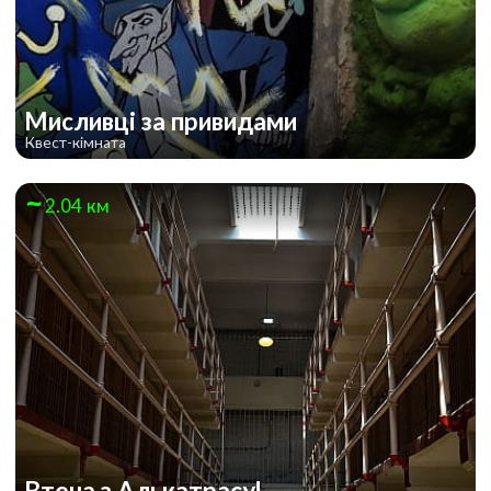
Мисливці за привидами
Квест-кімната
2.04 км
Втеча з Алькатрасу!