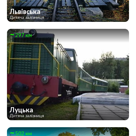
Львівська
Дитяча залізниця
297 км
Луцька
Дитяча залізниця
502 км