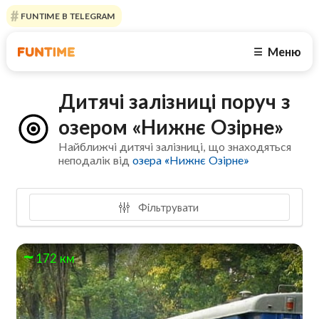
FUNTIME В TELEGRAM
Меню
☰
Дитячі залізниці поруч з
озером «Нижнє Озірне»
Найближчі дитячі залізниці, що знаходяться
неподалік від
озера «Нижнє Озірне»
Фільтрувати
172 км