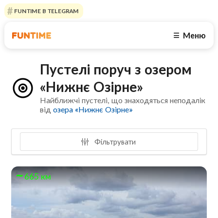
FUNTIME В TELEGRAM
Меню
☰
Пустелі поруч з озером
«Нижнє Озірне»
Найближчі пустелі, що знаходяться неподалік
від
озера «Нижнє Озірне»
Фільтрувати
665 км