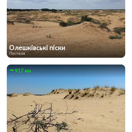
Олешківські піски
Пустеля
917 км