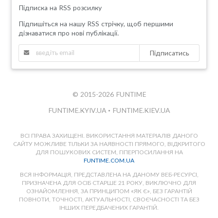
Підписка на RSS розсилку
Підпишіться на нашу RSS стрічку, щоб першими
дізнаватися про нові публікації.
Підписатись
© 2015-2026 FUNTIME
FUNTIME.KYIV.UA
•
FUNTIME.KIEV.UA
ВСІ ПРАВА ЗАХИЩЕНІ. ВИКОРИСТАННЯ МАТЕРІАЛІВ ДАНОГО
САЙТУ МОЖЛИВЕ ТІЛЬКИ ЗА НАЯВНОСТІ ПРЯМОГО, ВІДКРИТОГО
ДЛЯ ПОШУКОВИХ СИСТЕМ, ГІПЕРПОСИЛАННЯ НА
FUNTIME.COM.UA
ВСЯ ІНФОРМАЦІЯ, ПРЕДСТАВЛЕНА НА ДАНОМУ ВЕБ-РЕСУРСІ,
ПРИЗНАЧЕНА ДЛЯ ОСІБ СТАРШЕ 21 РОКУ, ВИКЛЮЧНО ДЛЯ
ОЗНАЙОМЛЕННЯ, ЗА ПРИНЦИПОМ «ЯК Є», БЕЗ ГАРАНТІЙ
ПОВНОТИ, ТОЧНОСТІ, АКТУАЛЬНОСТІ, СВОЄЧАСНОСТІ ТА БЕЗ
ІНШИХ ПЕРЕДБАЧЕНИХ ГАРАНТІЙ.