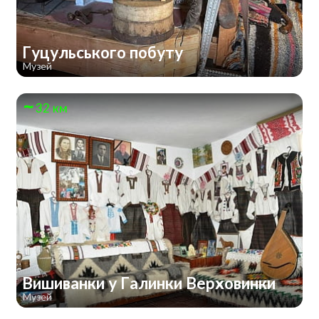
Гуцульського побуту
Музей
32 км
Вишиванки у Галинки Верховинки
Музей