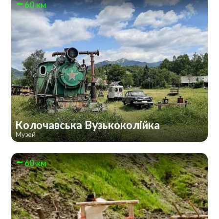
60 км
Колочавська Вузькоколійка
Музей
60 км