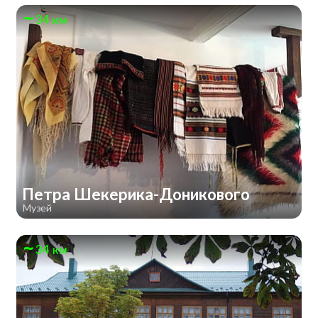
34 км
Петра Шекерика-Доникового
Музей
34 км