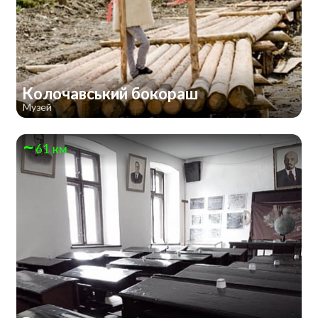
Колочавський бокораш
Музей
61 км