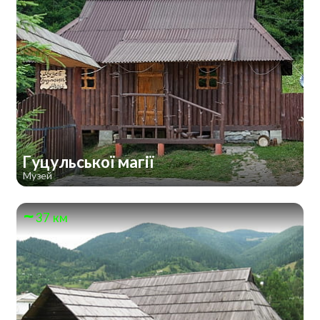
Гуцульської магії
Музей
37 км