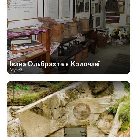
Івана Ольбрахта в Колочаві
Музей
61 км