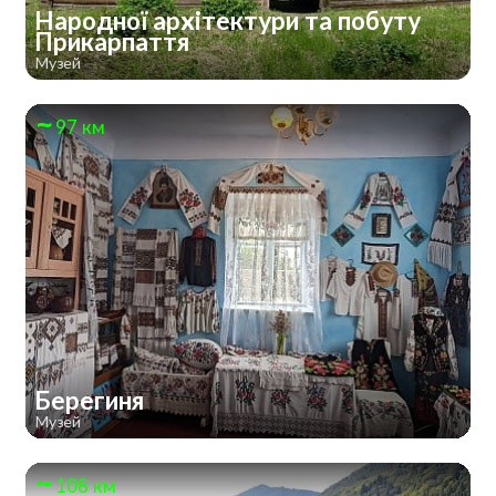
Народної архітектури та побуту
Прикарпаття
Музей
97 км
Берегиня
Музей
108 км