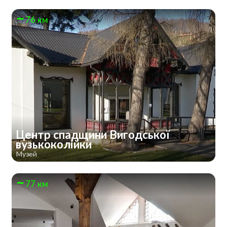
76 км
Центр спадщини Вигодської
вузькоколійки
Музей
77 км