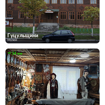
Гуцульщини
Музей
34 км