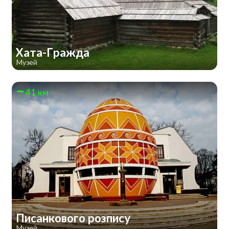
Хата-Гражда
Музей
41 км
Писанкового розпису
Музей