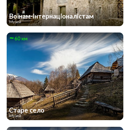
Воїнам-інтернаціоналістам
Музей
60 км
Старе село
Музей