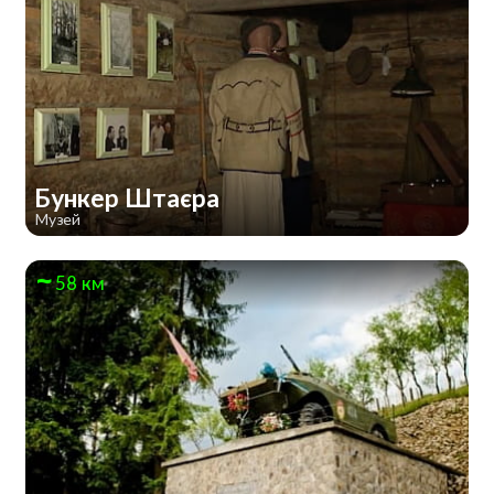
Бункер Штаєра
Музей
58 км