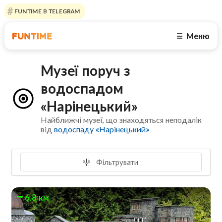
FUNTIME В TELEGRAM
Меню
☰
Музеї поруч з
водоспадом
«Нарінецький»
Найближчі музеї, що знаходяться неподалік
від
водоспаду «Нарінецький»
Фільтрувати
6.8 км