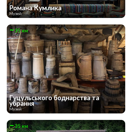
Романа Кумлика
Музей
35 км
Гуцульського боднарства та
убрання
Музей
35 км