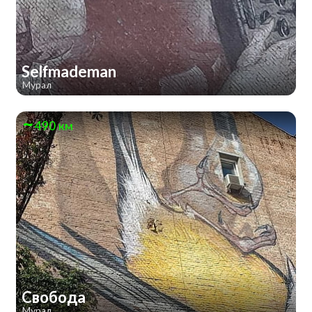
Selfmademan
Мурал
490 км
Свобода
Мурал