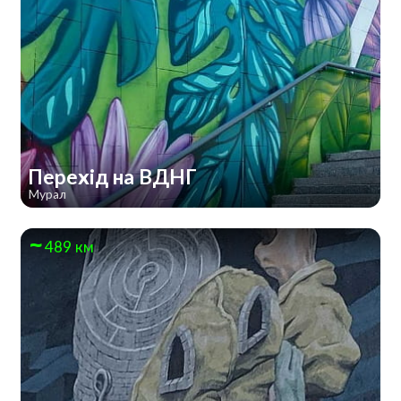
Перехід на ВДНГ
Мурал
489 км