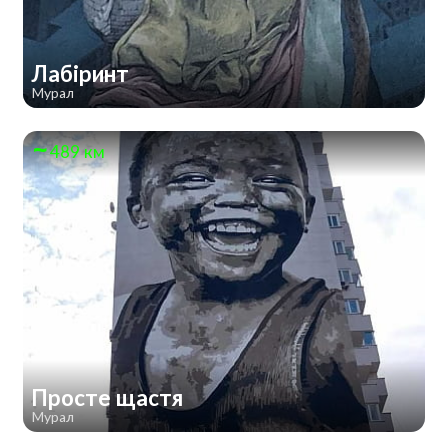
Лабіринт
Мурал
489 км
Просте щастя
Мурал