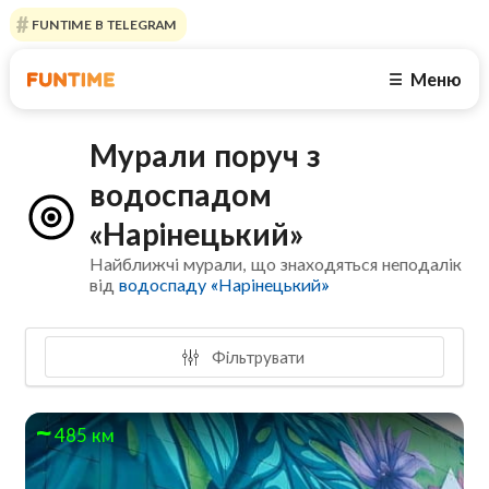
FUNTIME В TELEGRAM
Меню
☰
Мурали поруч з
водоспадом
«Нарінецький»
Найближчі мурали, що знаходяться неподалік
від
водоспаду «Нарінецький»
Фільтрувати
485 км