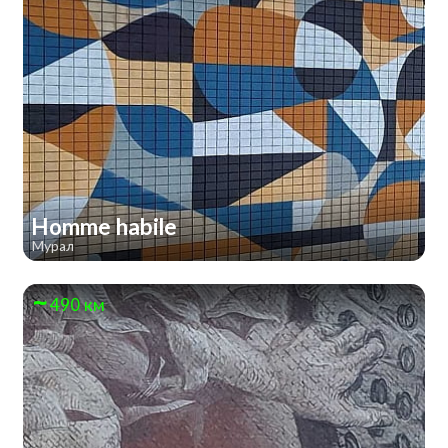
Homme habile
Мурал
490 км