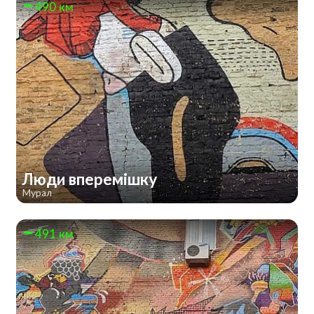
490 км
Люди вперемішку
Мурал
491 км