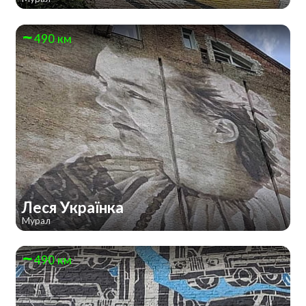
490 км
Леся Українка
Мурал
490 км