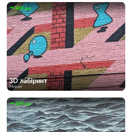
489 км
3D лабіринт
Мурал
489 км