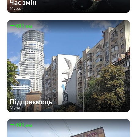
Час змін
Мурал
491 км
Підприємець
Мурал
491 км