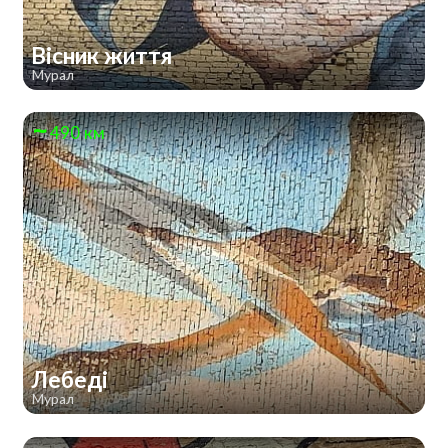
Вісник життя
Мурал
490 км
Лебеді
Мурал