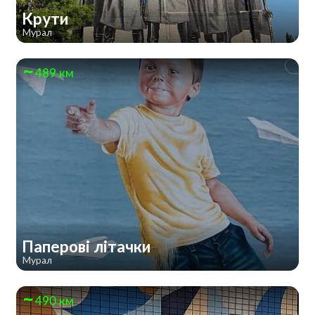
Крути
Мурал
489 км
Паперові літачки
Мурал
490 км