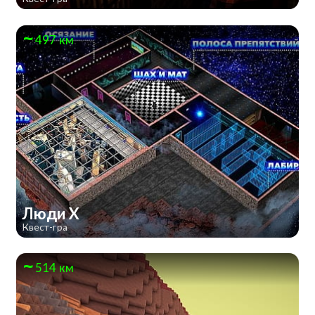
497 км
Люди Х
Квест-гра
514 км