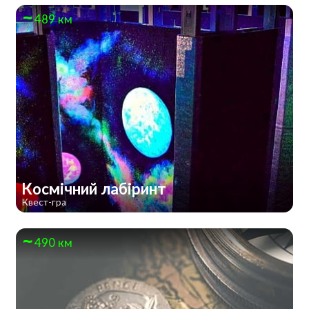
489 км
Космічний лабіринт
Квест-гра
490 км