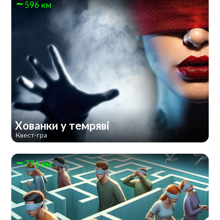
596 км
Хованки у темряві
Квест-гра
776 км