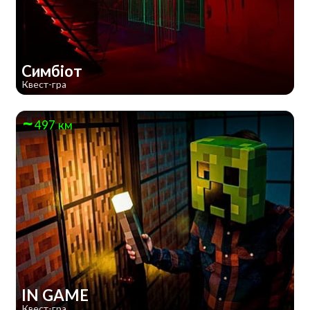
Симбіот
Квест-гра
497 км
IN GAME
Квест-гра