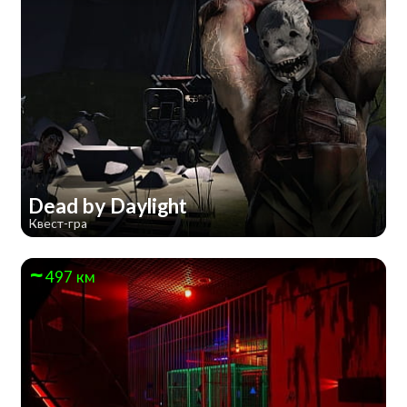
Dead by Daylight
Квест-гра
497 км