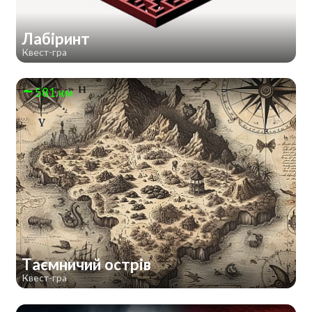
Лабіринт
Квест-гра
581 км
Таємничий острів
Квест-гра