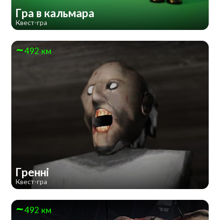
Гра в кальмара
Квест-гра
492 км
Гренні
Квест-гра
492 км