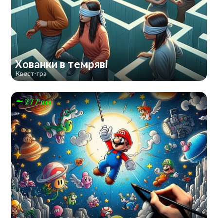
Хованки в темряві
Квест-гра
777 км