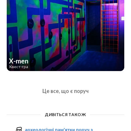
X-men
Квест-гра
Це все, що є поруч
ДИВІТЬСЯ ТАКОЖ
археологічні пам'ятки поруч з