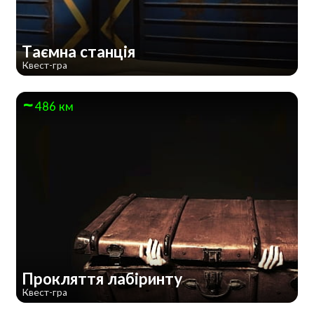
Таємна станція
Квест-гра
486 км
Прокляття лабіринту
Квест-гра