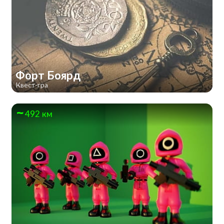
Форт Боярд
Квест-гра
492 км