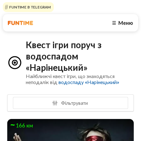
FUNTIME В TELEGRAM
Меню
☰
Квест ігри поруч з
водоспадом
«Нарінецький»
Найближчі квест ігри, що знаходяться
неподалік від
водоспаду «Нарінецький»
Фільтрувати
166 км