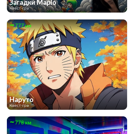
Загадки Маріо
Квест-гра
777 км
Наруто
Квест-гра
778 км