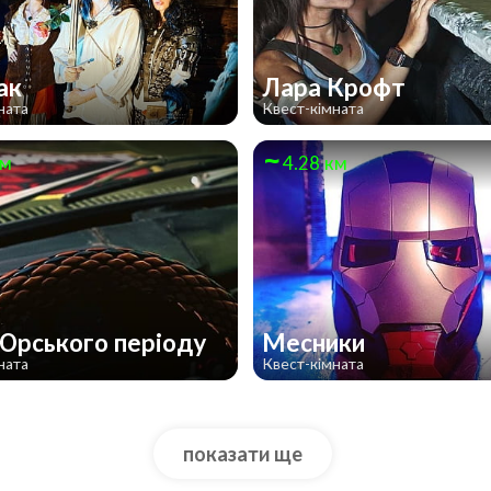
ак
Лара Крофт
ната
Квест-кімната
км
4.28 км
Юрського періоду
Месники
ната
Квест-кімната
показати ще