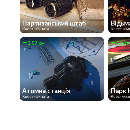
Партизанський штаб
Відьм
Квест-кімната
Квест-кім
3.57 км
4.28 
Атомна станція
Парк 
Квест-кімната
Квест-кім