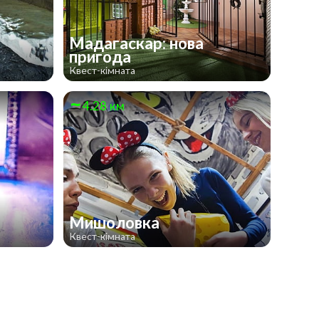
Мадагаскар: нова
пригода
Квест-кімната
4.28 км
Мишоловка
Квест-кімната