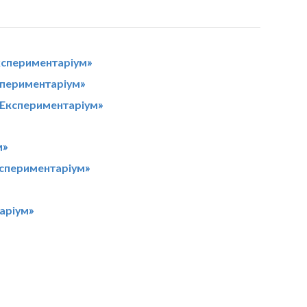
кспериментаріум»
спериментаріум»
 «Експериментаріум»
м»
кспериментаріум»
аріум»