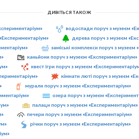
ДИВІТЬСЯ ТАКОЖ
Експериментаріум»
водоспади поруч з музеєм «Е
 «Експериментаріум»
дерева поруч з музеєм «Ек
иментаріум»
заміські комплекси поруч з музеєм
м»
каньйони поруч з музеєм «Експериментаріум»
ум»
квест ігри поруч з музеєм «Експериментаріу
спериментаріум»
кімнати люті поруч з музеєм «Е
»
мурали поруч з музеєм «Експериментаріум»
риментаріум»
озера поруч з музеєм «Експеримент
іум»
палаци поруч з музеєм «Експериментаріум»
м»
печери поруч з музеєм «Експериментаріум»
ум»
річки поруч з музеєм «Експериментаріум»
іум»