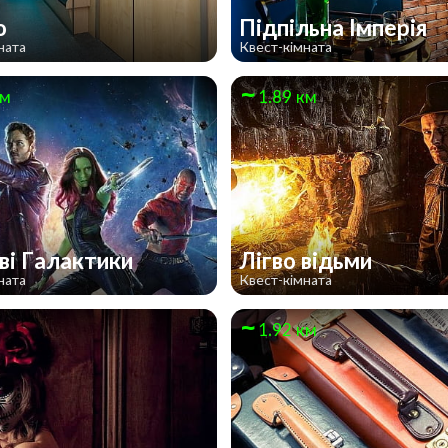
о
Підпільна Імперія
ната
Квест-кімната
км
1.89 км
ві Галактики
Лігво відьми
ната
Квест-кімната
м
1.92 км