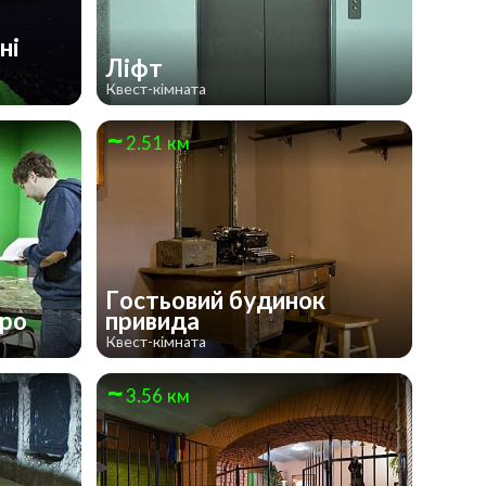
ні
Ліфт
Квест-кімната
2.51 км
Гостьовий будинок
юро
привида
Квест-кімната
3.56 км