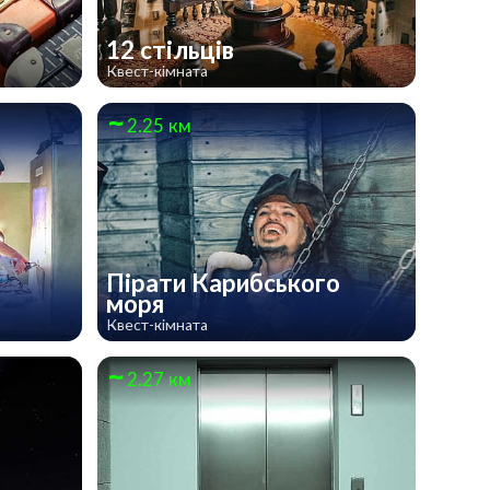
12 стільців
Квест-кімната
2.25 км
Пірати Карибського
моря
Квест-кімната
2.27 км