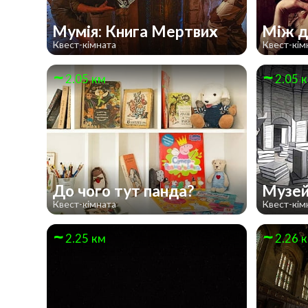
Мумія: Книга Мертвих
Між д
Квест-кімната
Квест-кім
2.05 км
2.05 
До чого тут панда?
Музей
Квест-кімната
Квест-кім
2.25 км
2.26 