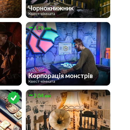
Чорнокнижник
Квест-кімната
1.89 км
Корпорація монстрів
Квест-кімната
2.04 км