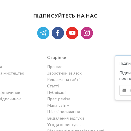
ПІДПИСУЙТЕСЬ НА НАС
Сторінки
Підпи
а
Про нас
Підпи
та мистецтво
Зворотний зв'язок
про но
Реклама на сайті
Статті
відпочинок
Публікації
відпочинок
Прес-релізи
Мапа сайту
Цікаві посилання
Видалення відгуків
Угода користувача
Відмова від відповідальності