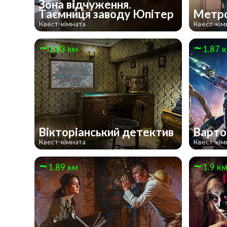
Зона відчуження.
Таємниця заводу Юпітер
Метр
Квест-кімната
Квест-кім
1.83 км
1.87 
Вікторіанський детектив
Варто
Квест-кімната
Квест-кім
1.89 км
1.9 к