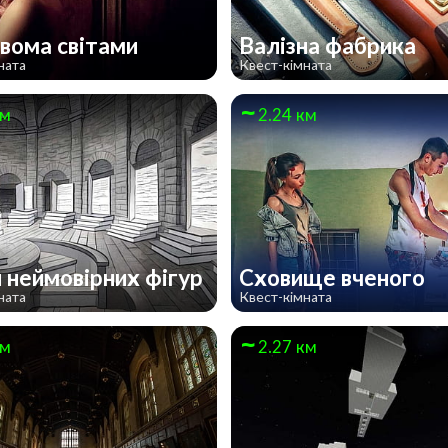
вома світами
Валізна фабрика
ната
Квест-кімната
км
2.24 км
 неймовірних фігур
Сховище вченого
ната
Квест-кімната
км
2.27 км