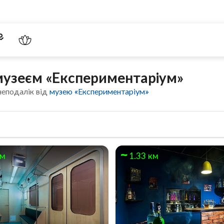
 музеєм «Експериментаріум»
неподалік від
музею «Експериментаріум»
км
1.33 км