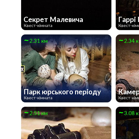
Секрет Малевича
Гаррі
Квест-кімната
Квест-кім
2.31 км
2.34 
Парк юрського періоду
Каме
Квест-кімната
Квест-кім
2.51 км
3.08 