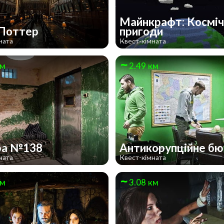
Майнкрафт: Косміч
 Поттер
пригоди
ната
Квест-кімната
км
2.49 км
ра №138
Антикорупційне б
ната
Квест-кімната
км
3.08 км