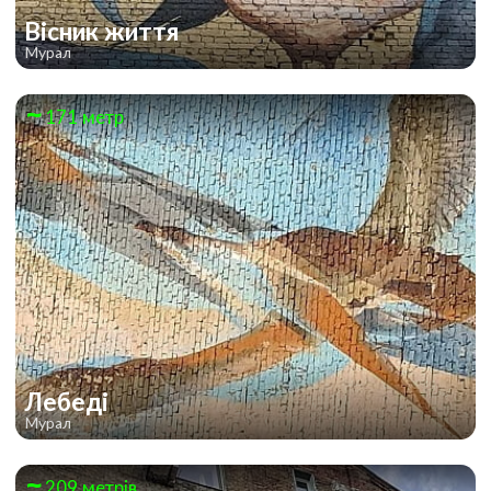
Вісник життя
Мурал
171 метр
Лебеді
Мурал
209 метрів