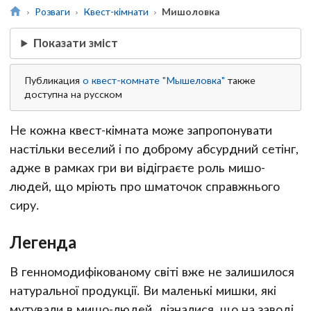
Розваги
Квест-кімнати
Мишоловка
Показати зміст
Публикация
о квест-комнате "Мышеловка"
также
доступна на русском
Не кожна квест-кімната може запропонувати
настільки веселий і по доброму абсурдний сетінг,
адже в рамках гри ви відіграєте роль мишо-
людей, що мріють про шматочок справжнього
сиру.
Легенда
В генномодифікованому світі вже не залишилося
натуральної продукції. Ви маленькі мишки, які
мутували в мишо-людей, дізналися, що на заводі