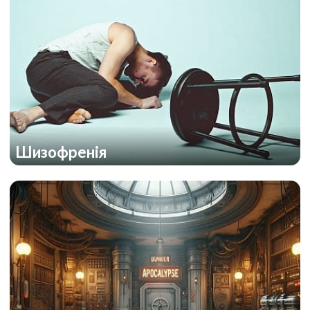
Шизофренія