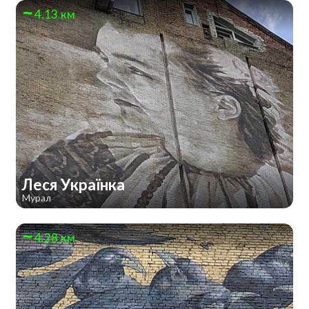
4.13 км
Леся Українка
Мурал
4.28 км