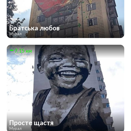
Братська любов
Мурал
7.15 км
Просте щастя
Мурал