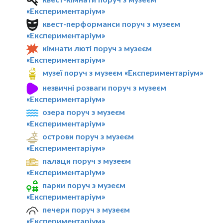
«Експериментаріум»
квест-перформанси поруч з музеєм
«Експериментаріум»
кімнати люті поруч з музеєм
«Експериментаріум»
музеї поруч з музеєм «Експериментаріум»
незвичні розваги поруч з музеєм
«Експериментаріум»
озера поруч з музеєм
«Експериментаріум»
острови поруч з музеєм
«Експериментаріум»
палаци поруч з музеєм
«Експериментаріум»
парки поруч з музеєм
«Експериментаріум»
печери поруч з музеєм
«Експериментаріум»