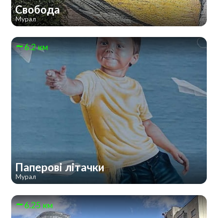
Свобода
Мурал
6.2 км
Паперові літачки
Мурал
6.25 км