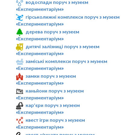
водоспади поруч з музеєм
«Експериментаріум»
гірськолижні комплекси поруч з музеєм
«Експериментаріум»
дерева поруч з музеєм
«Експериментаріум»
дитячі залізниці поруч з музеєм
«Експериментаріум»
заміські комплекси поруч з музеєм
«Експериментаріум»
замки поруч з музеєм
«Експериментаріум»
каньйони поруч з музеєм
«Експериментаріум»
кар'єри поруч з музеєм
«Експериментаріум»
квест ігри поруч з музеєм
«Експериментаріум»
квест-кімнати поруч з музеєм