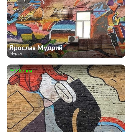
Ярослав Мудрий
Мурал
3.87 км