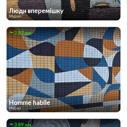
Люди вперемішку
Мурал
3.87 км
Homme habile
Мурал
3.89 км