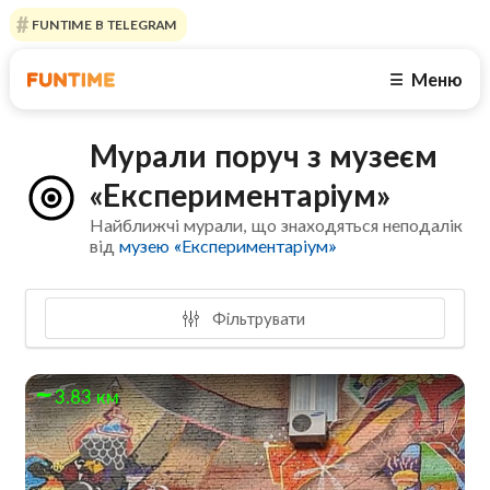
FUNTIME В TELEGRAM
Меню
☰
Мурали поруч з музеєм
«Експериментаріум»
Найближчі мурали, що знаходяться неподалік
від
музею «Експериментаріум»
Фільтрувати
3.83 км