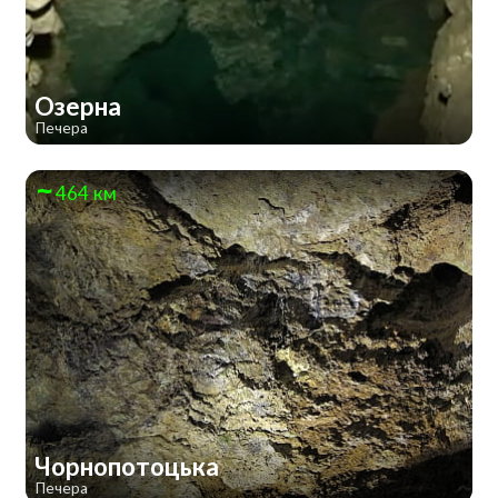
Озерна
Печера
464 км
Чорнопотоцька
Печера