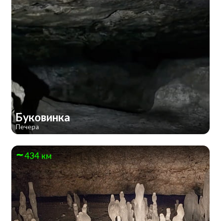
Буковинка
Печера
434 км