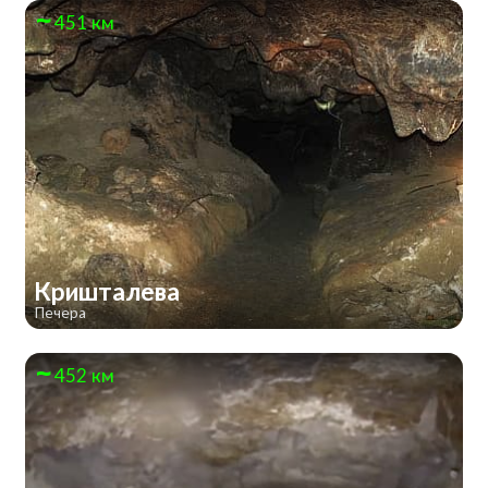
451 км
Кришталева
Печера
452 км