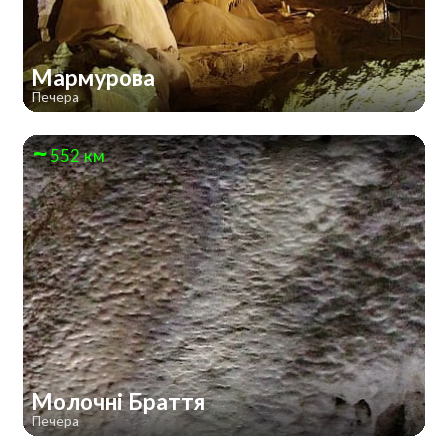
Мармурова
Печера
552 км
Молочні Браття
Печера