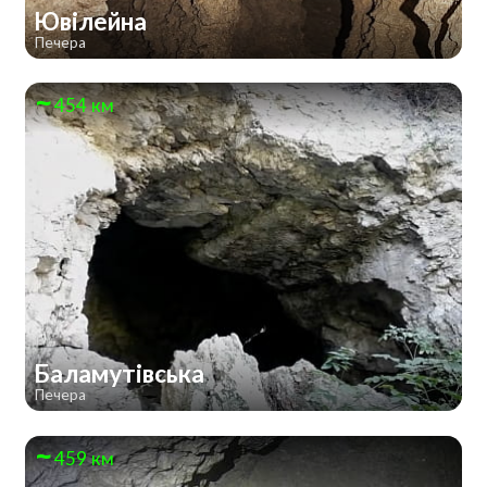
Ювілейна
Печера
454 км
Баламутівська
Печера
459 км