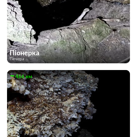
Піонерка
Печера
466 км