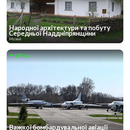
Народної архітектури та побуту
Середньої Наддніпрянщини
Музей
179 км
Важкої бомбардувальної авіації