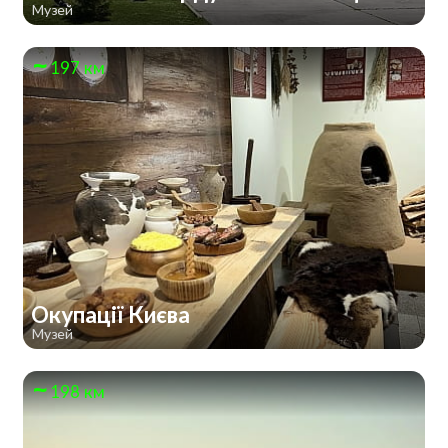
Музей
197 км
Окупації Києва
Музей
198 км