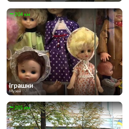
204 км
Іграшки
Музей
205 км