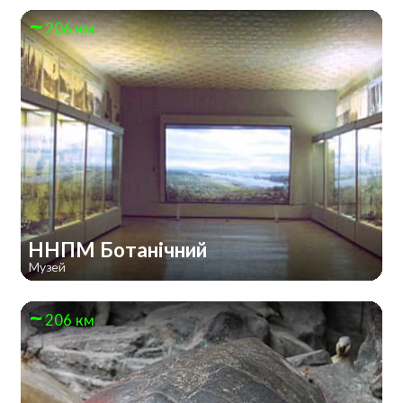
206 км
ННПМ Ботанічний
Музей
206 км