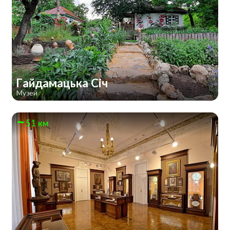
Гайдамацька Січ
Музей
51 км