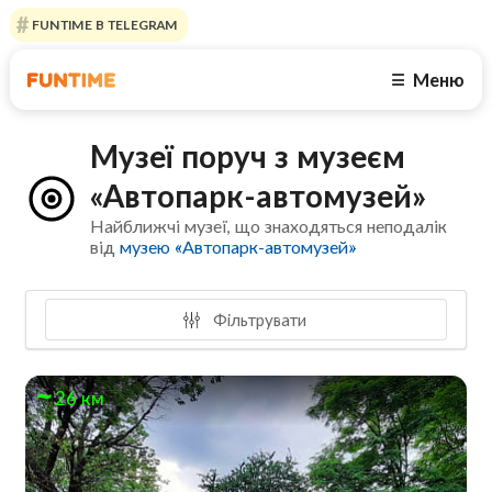
FUNTIME В TELEGRAM
Меню
☰
Музеї поруч з музеєм
«Автопарк-автомузей»
Найближчі музеї, що знаходяться неподалік
від
музею «Автопарк-автомузей»
Фільтрувати
26 км