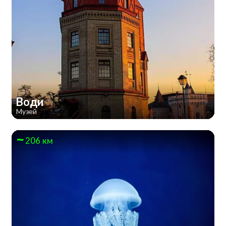
Води
Музей
206 км