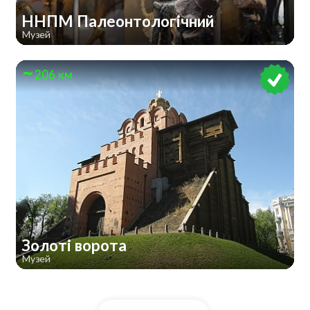
ННПМ Палеонтологічний
Музей
206 км
Золоті ворота
Музей