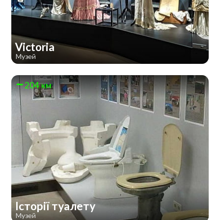
Victoria
Музей
204 км
Історії туалету
Музей