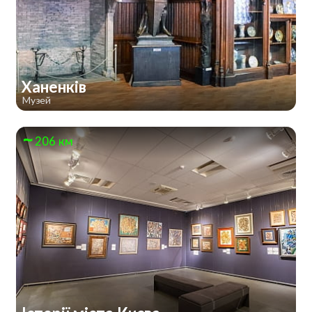
Ханенків
Музей
206 км