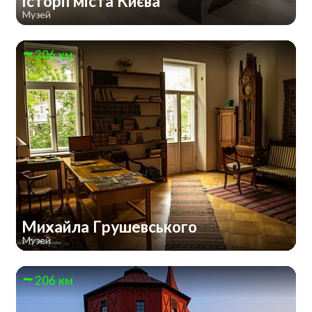
Історії міста Києва
Музей
206 км
Михайла Грушевського
Музей
206 км