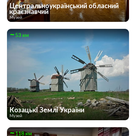
Центральноукраїнський обласний
краєзнавчий
Музей
53 км
Козацькі Землі України
Музей
118 км