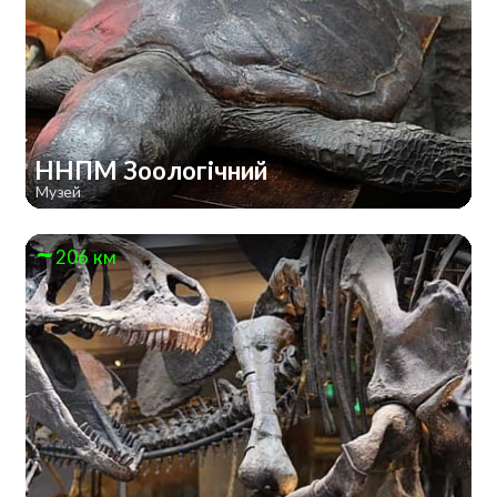
ННПМ Зоологічний
Музей
206 км