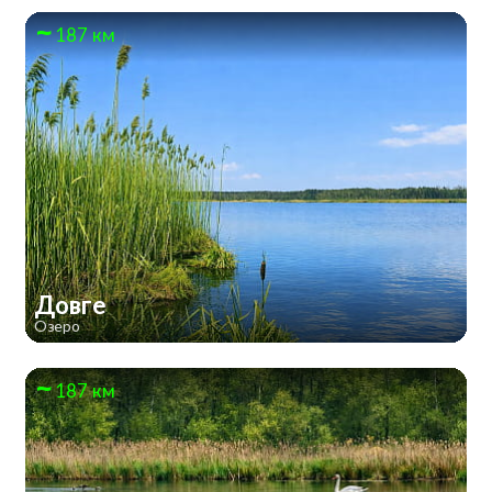
187 км
Довге
Озеро
187 км