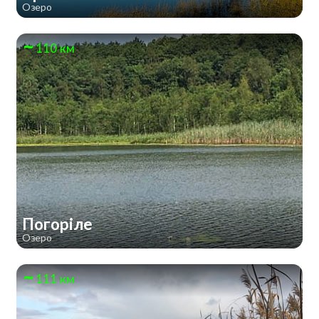
Озеро
110 км
Погоріле
Озеро
111 км