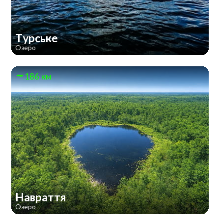
Турське
Озеро
186 км
Навраття
Озеро