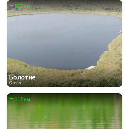
112 км
Болотне
Озеро
112 км