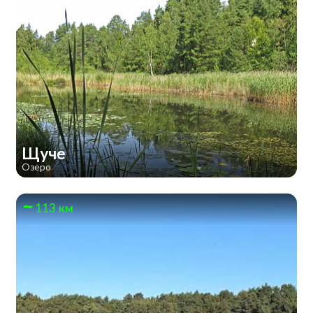
Щуче
Озеро
113 км