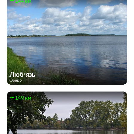
144 км
Люб’язь
Озеро
149 км