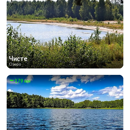
Чисте
Озеро
179 км