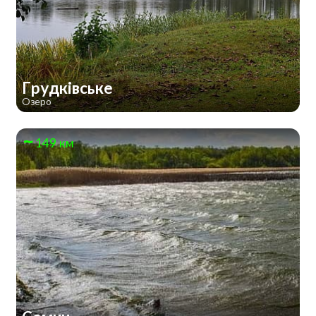
Грудківське
Озеро
149 км