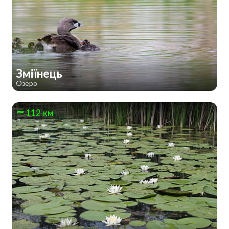
Зміїнець
Озеро
112 км