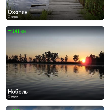
Охотин
Озеро
141 км
Нобель
Озеро