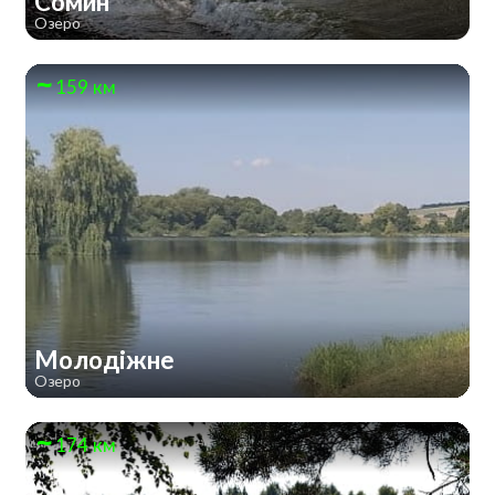
Сомин
Озеро
159 км
Молодіжне
Озеро
174 км