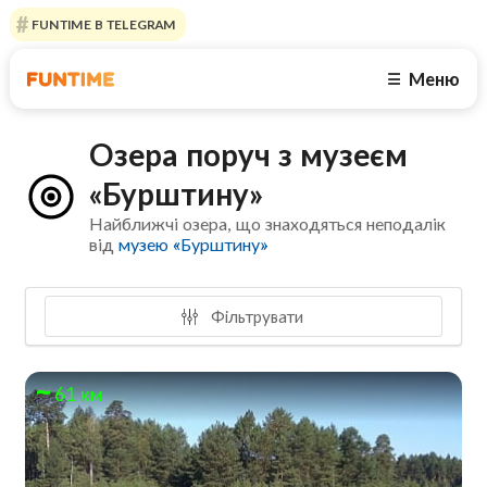
FUNTIME В TELEGRAM
Меню
☰
Озера поруч з музеєм
«Бурштину»
Найближчі озера, що знаходяться неподалік
від
музею «Бурштину»
Фільтрувати
61 км