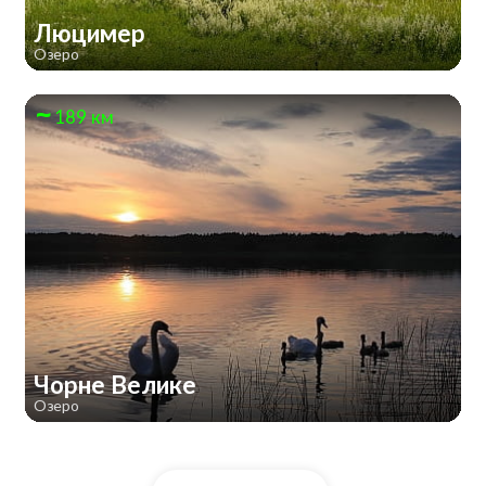
Люцимер
Озеро
189 км
Чорне Велике
Озеро