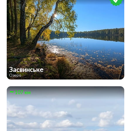
Засвинське
Озеро
107 км