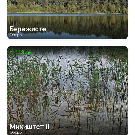
Бережисте
Озеро
113 км
Микиштет ІІ
Озеро