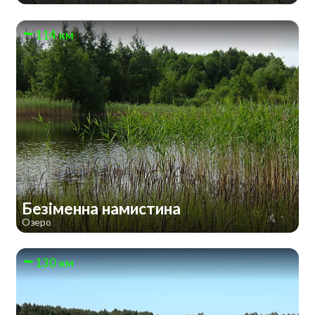
114 км
Безіменна намистина
Озеро
130 км