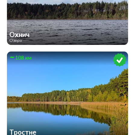
Охнич
Озеро
108 км
Тростне