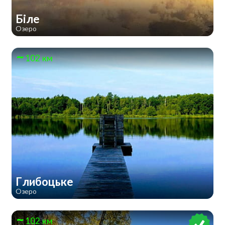
Біле
Озеро
102 км
Глибоцьке
Озеро
102 км