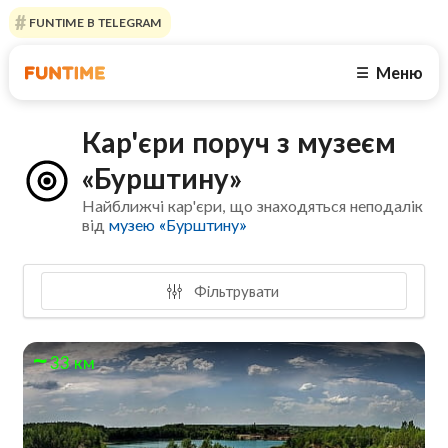
FUNTIME В TELEGRAM
Меню
☰
Кар'єри поруч з музеєм
«Бурштину»
Найближчі кар'єри, що знаходяться неподалік
від
музею «Бурштину»
Фільтрувати
33 км