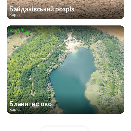
Байдаківський розріз
Кар'єр
557 км
Блакитне око
Кар'єр