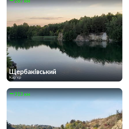
287 км
Щербаківський
Кар'єр
313 км