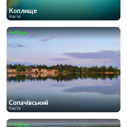
Коплище
Кар'єр
92 км
Сопачівський
Кар'єр
135 км