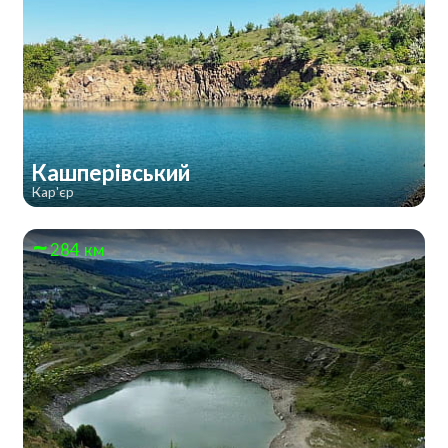
Кашперівський
Кар'єр
284 км