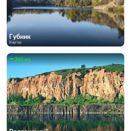
Губник
Кар'єр
360 км