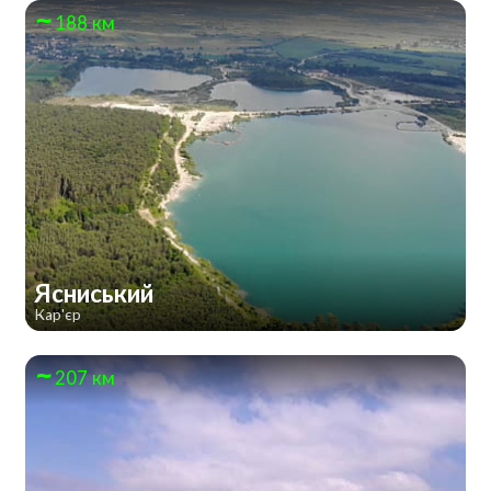
188 км
Ясниський
Кар'єр
207 км