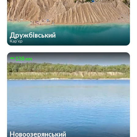
Дружбівський
Кар'єр
138 км
Новоозерянський