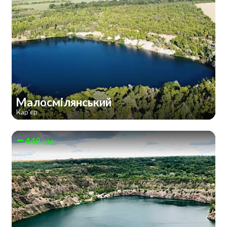
Малосмілянський
Кар'єр
448 км