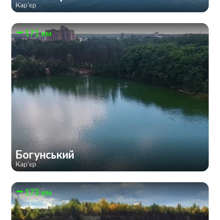
Кар'єр
171 км
Богунський
Кар'єр
173 км