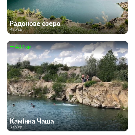
Радонове озеро
Кар'єр
487 км
Камінна Чаша
Кар'єр