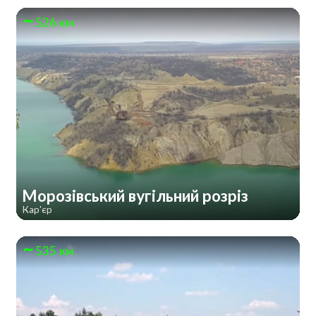
526 км
Морозівський вугільний розріз
Кар'єр
535 км