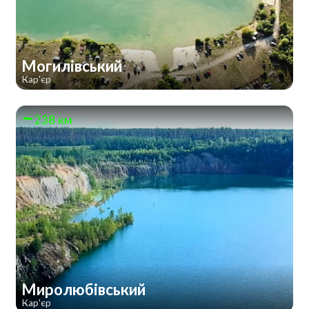
Могилівський
Кар'єр
238 км
Миролюбівський
Кар'єр