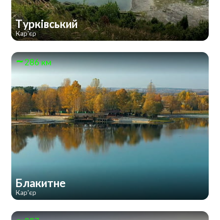
Турківський
Кар'єр
286 км
Блакитне
Кар'єр