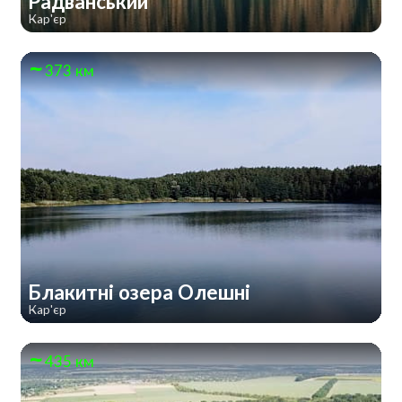
Радванський
Кар'єр
373 км
Блакитні озера Олешні
Кар'єр
435 км