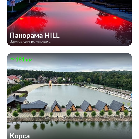
Панорама HILL
Заміський комплекс
181 км
Корса