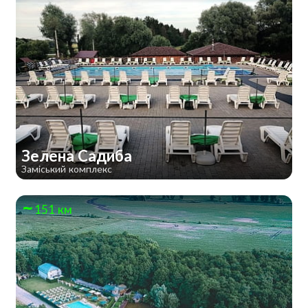
Зелена Садиба
Заміський комплекс
151 км