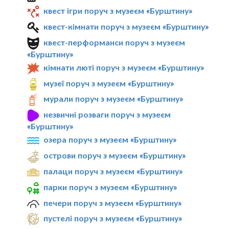
квест ігри поруч з музеєм «Бурштину»
квест-кімнати поруч з музеєм «Бурштину»
квест-перформанси поруч з музеєм
«Бурштину»
кімнати люті поруч з музеєм «Бурштину»
музеї поруч з музеєм «Бурштину»
мурали поруч з музеєм «Бурштину»
незвичні розваги поруч з музеєм
«Бурштину»
озера поруч з музеєм «Бурштину»
острови поруч з музеєм «Бурштину»
палаци поруч з музеєм «Бурштину»
парки поруч з музеєм «Бурштину»
печери поруч з музеєм «Бурштину»
пустелі поруч з музеєм «Бурштину»