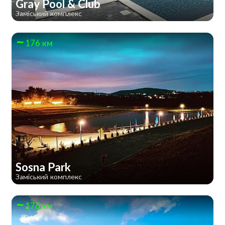
Gray Pool & Club
Заміський комплекс
176 км
Sosna Park
Заміський комплекс
176 км