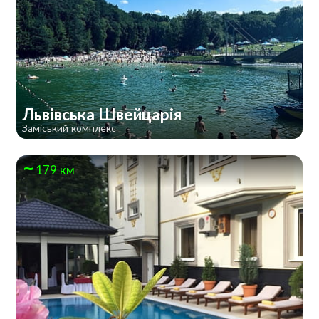
Львівська Швейцарія
Заміський комплекс
179 км