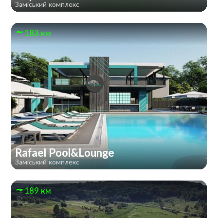
Заміський комплекс
183 км
Rafael Pool&Lounge
Заміський комплекс
189 км