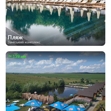
Пляж
Заміський комплекс
139 км