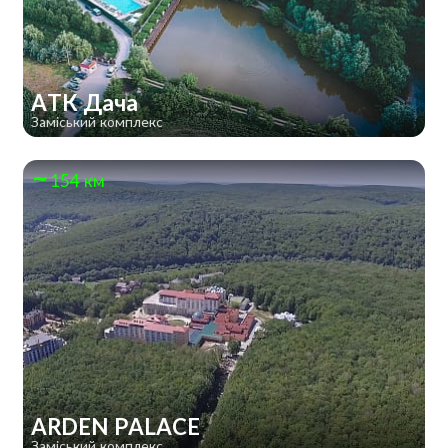
АТК Дача
Заміський комплекс
154 км
ARDEN PALACE
Заміський комплекс