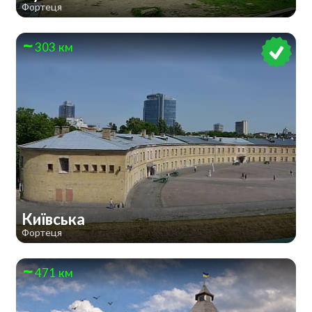
Фортеця
303 км
Київська
Фортеця
471 км