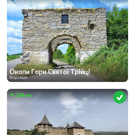
Окопи Гори Святої Трійці
Фортеця
234 км