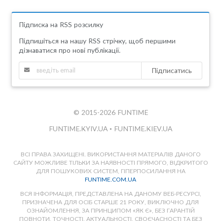
Підписка на RSS розсилку
Підпишіться на нашу RSS стрічку, щоб першими
дізнаватися про нові публікації.
Підписатись
© 2015-2026 FUNTIME
FUNTIME.KYIV.UA
•
FUNTIME.KIEV.UA
ВСІ ПРАВА ЗАХИЩЕНІ. ВИКОРИСТАННЯ МАТЕРІАЛІВ ДАНОГО
САЙТУ МОЖЛИВЕ ТІЛЬКИ ЗА НАЯВНОСТІ ПРЯМОГО, ВІДКРИТОГО
ДЛЯ ПОШУКОВИХ СИСТЕМ, ГІПЕРПОСИЛАННЯ НА
FUNTIME.COM.UA
ВСЯ ІНФОРМАЦІЯ, ПРЕДСТАВЛЕНА НА ДАНОМУ ВЕБ-РЕСУРСІ,
ПРИЗНАЧЕНА ДЛЯ ОСІБ СТАРШЕ 21 РОКУ, ВИКЛЮЧНО ДЛЯ
ОЗНАЙОМЛЕННЯ, ЗА ПРИНЦИПОМ «ЯК Є», БЕЗ ГАРАНТІЙ
ПОВНОТИ, ТОЧНОСТІ, АКТУАЛЬНОСТІ, СВОЄЧАСНОСТІ ТА БЕЗ