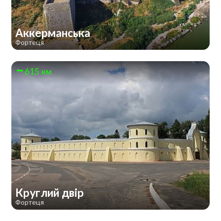
Аккерманська
Фортеця
615 км
Круглий двір
Фортеця