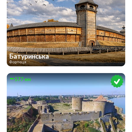
Батуринська
Фортеця
577 км