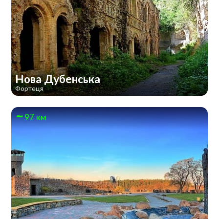
Нова Дубенська
Фортеця
97 км