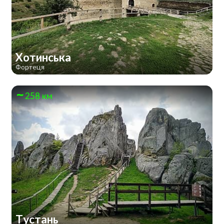
Хотинська
Фортеця
258 км
Тустань