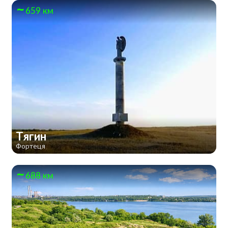
659 км
Тягин
Фортеця
688 км