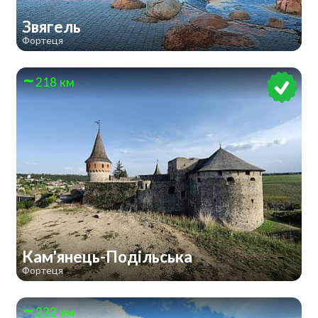
Звягель
Фортеця
218 км
Кам'янець-Подільська
Фортеця
232 км