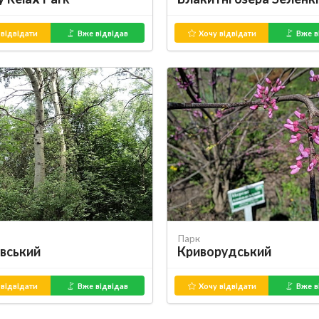
відвідати
Вже відвідав
Хочу відвідати
Вже в
Парк
вський
Криворудський
відвідати
Вже відвідав
Хочу відвідати
Вже в