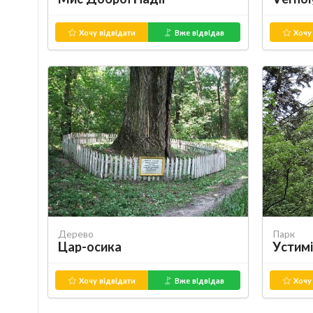
Хочу відвідати
Вже відвідав
Хочу 
Дерево
Парк
Цар-осика
Устимі
Хочу відвідати
Вже відвідав
Хочу 