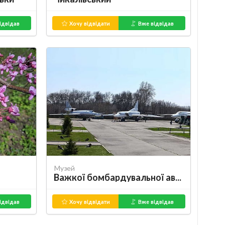
ідвідав
Хочу відвідати
Вже відвідав
Музей
Важкої бомбардувальної авіації
ідвідав
Хочу відвідати
Вже відвідав