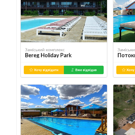
Заміський комплекс
Заміськ
Bereg Holiday Park
Поток
Хочу відвідати
Вже відвідав
Хочу 