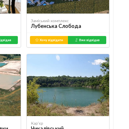
Заміський комплекс
Лубенська Слобода
ідвідав
Хочу відвідати
Вже відвідав
Кар'єр
івки
Чикалівський