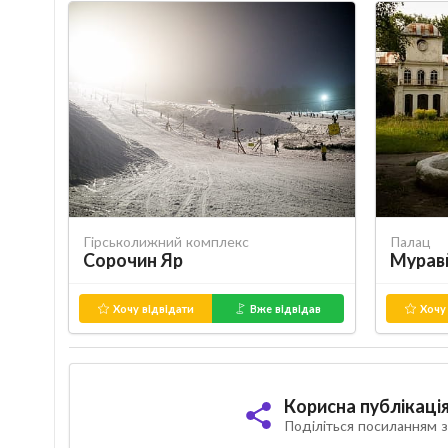
Гірськолижний комплекс
Палац
Сорочин Яр
Мурав
Хочу відвідати
Вже відвідав
Хочу 
Корисна публікаці
Поділіться посиланням з