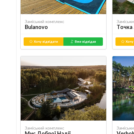
Заміський комплекс
Заміськ
Bulanovo
Точка
Хочу відвідати
Вже відвідав
Хочу 
Заміський комплекс
Заміськ
Мис Доброї Надії
Verhol