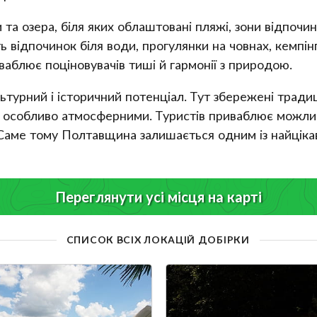
а озера, біля яких облаштовані пляжі, зони відпочин
 відпочинок біля води, прогулянки на човнах, кемпінг
аблює поціновувачів тиші й гармонії з природою.
турний і історичний потенціал. Тут збережені традиц
м особливо атмосферними. Туристів приваблює можлив
Саме тому Полтавщина залишається одним із найцікав
Переглянути усі місця на карті
СПИСОК ВСІХ ЛОКАЦІЙ ДОБІРКИ