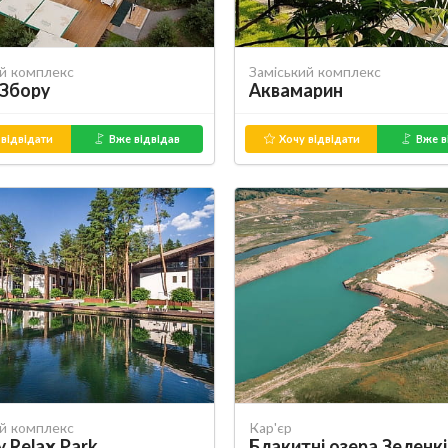
ий комплекс
Заміський комплекс
 Збору
Аквамарин
відвідати
Вже відвідав
Хочу відвідати
Вже в
ий комплекс
Кар'єр
y Relax Park
Блакитні озера Зеленк