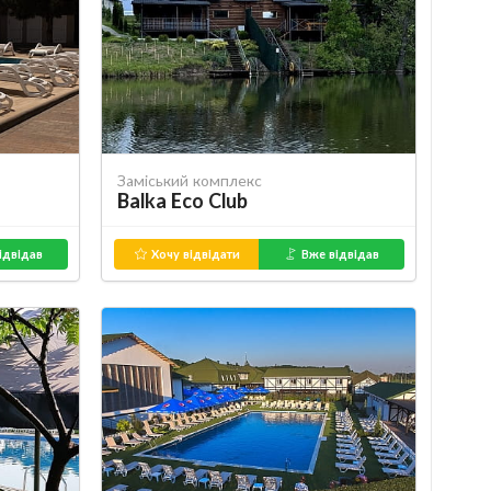
Заміський комплекс
Balka Eco Club
ідвідав
Хочу відвідати
Вже відвідав