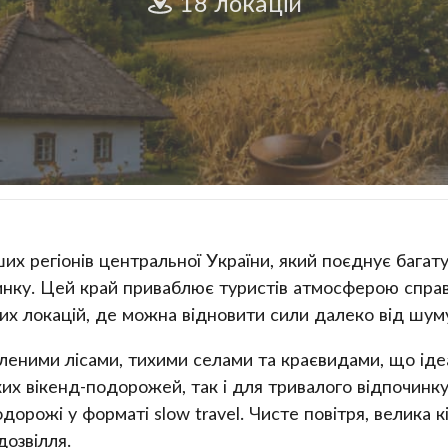
18 локацій
их регіонів центральної України, який поєднує бага
инку. Цей край приваблює туристів атмосферою справ
х локацій, де можна відновити сили далеко від шуму
еленими лісами, тихими селами та краєвидами, що іде
 вікенд-подорожей, так і для тривалого відпочинку н
дорожі у форматі slow travel. Чисте повітря, велика 
озвілля.