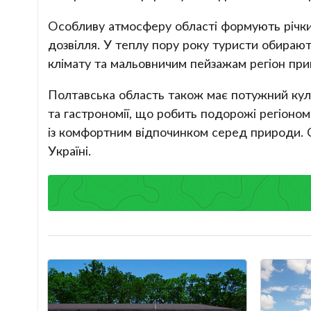
Особливу атмосферу області формують річки т
дозвілля. У теплу пору року туристи обирають
клімату та мальовничим пейзажам регіон прив
Полтавська область також має потужний куль
та гастрономії, що робить подорожі регіоно
із комфортним відпочинком серед природи. 
Україні.