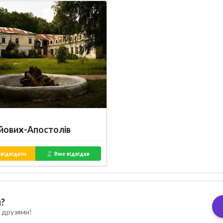
йових-Апостолів
відвідати
Вже відвідав
я?
 друзями!