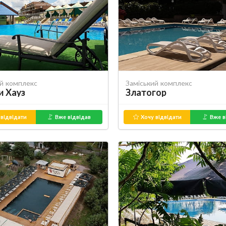
ий комплекс
Заміський комплекс
и Хауз
Златогор
відвідати
Вже відвідав
Хочу відвідати
Вже в