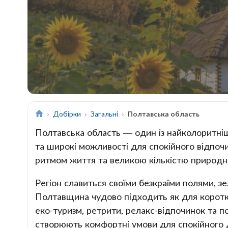
Добірки
Загальні
Полтавська область
Полтавська область — один із найколоритніш
та широкі можливості для спокійного відпоч
ритмом життя та великою кількістю природни
Регіон славиться своїми безкраїми полями, з
Полтавщина чудово підходить як для коротких
еко-туризм, ретрити, релакс-відпочинок та по
створюють комфортні умови для спокійного д