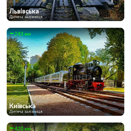
Львівська
Дитяча залізниця
243 км
Київська
Дитяча залізниця
420 км