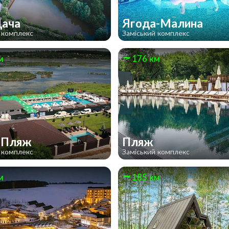
Дача
Ягода-Малина
 комплекс
Заміський комплекс
м
176 км
с Пляж
Пляж
 комплекс
Заміський комплекс
м
185 км