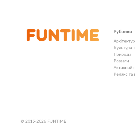
Рубрики
Архітектур
Культура 
Природа
Розваги
Активний 
Релакс та 
© 2015-2026 FUNTIME