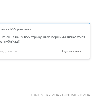
ска на RSS розсилку
шіться на нашу RSS стрічку, щоб першими дізнаватися
ві публікації.
Підписатись
FUNTIME.KYIV.UA
•
FUNTIME.KIEV.UA