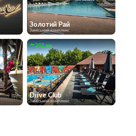
Золотий Рай
Заміський комплекс
202 км
Drive Club
Заміський комплекс