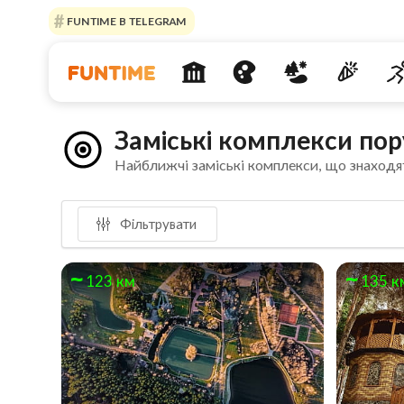
FUNTIME В TELEGRAM
Заміські комплекси пор
Найближчі заміські комплекси, що знаходя
Фільтрувати
123 км
135 к