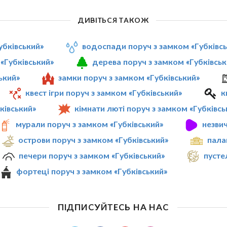
ДИВІТЬСЯ ТАКОЖ
убківський»
водоспади поруч з замком «Губківс
«Губківський»
дерева поруч з замком «Губківськ
ький»
замки поруч з замком «Губківський»
квест ігри поруч з замком «Губківський»
к
ківський»
кімнати люті поруч з замком «Губківсь
мурали поруч з замком «Губківський»
незвич
острови поруч з замком «Губківський»
пала
печери поруч з замком «Губківський»
пусте
фортеці поруч з замком «Губківський»
ПІДПИСУЙТЕСЬ НА НАС