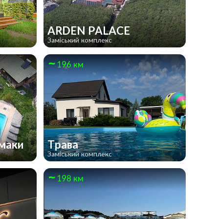
ARDEN PALACE
Заміський комплекс
196 км
рмаки
Трава
Заміський комплекс
198 км