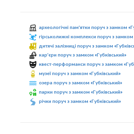
археологічні пам'ятки поруч з замком «Г
гірськолижні комплекси поруч з замком 
дитячі залізниці поруч з замком «Губківс
кар'єри поруч з замком «Губківський»
квест-перформанси поруч з замком «Губ
музеї поруч з замком «Губківський»
озера поруч з замком «Губківський»
парки поруч з замком «Губківський»
річки поруч з замком «Губківський»