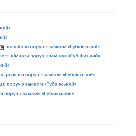
ький»
ий»
каньйони поруч з замком «Губківський»
вест-кімнати поруч з замком «Губківський»
кий»
ні розваги поруч з замком «Губківський»
ци поруч з замком «Губківський»
лі поруч з замком «Губківський»