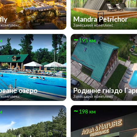
fly
Mandra Petrichor
 комплекс
Заміський комплекс
м
195 км
оване озеро
Родинне гніздо Га
 комплекс
Заміський комплекс
м
198 км