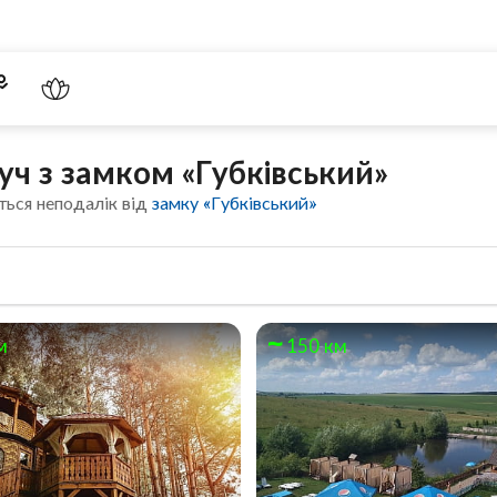
уч з замком «Губківський»
ться неподалік від
замку «Губківський»
м
150 км