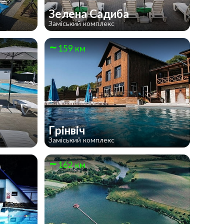
Зелена Садиба
Заміський комплекс
159 км
Грінвіч
Заміський комплекс
162 км