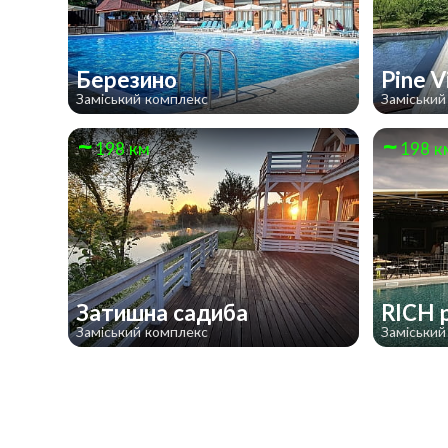
Березино
Pine 
Заміський комплекс
Заміський
198 км
198 к
Затишна садиба
RICH 
Заміський комплекс
Заміський