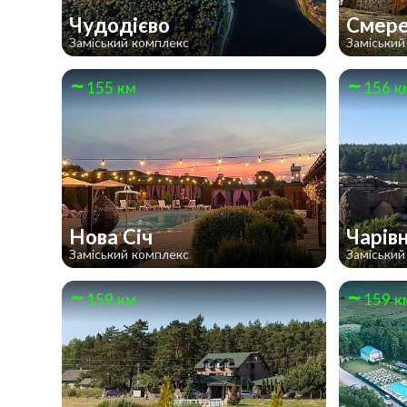
Чудодієво
Смере
Заміський комплекс
Заміський
155 км
156 к
Нова Січ
Чарів
Заміський комплекс
Заміський
159 км
159 к