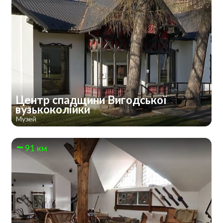
Центр спадщини Вигодської
вузькоколійки
Музей
91 км