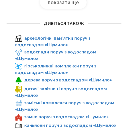
показати ще
ДИВІТЬСЯ ТАКОЖ
археологічні пам'ятки поруч з
водоспадом «Шумило»
водоспади поруч з водоспадом
«Шумило»
гірськолижні комплекси поруч з
водоспадом «Шумило»
дерева поруч з водоспадом «Шумило»
дитячі залізниці поруч з водоспадом
«Шумило»
заміські комплекси поруч з водоспадом
«Шумило»
замки поруч з водоспадом «Шумило»
каньйони поруч з водоспадом «Шумило»