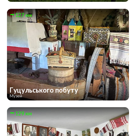
127 км
Гуцульського побуту
Музей
129 км