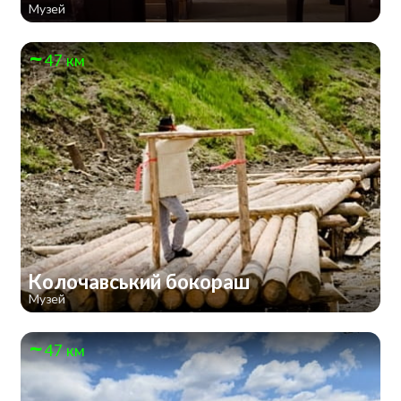
Музей
47 км
Колочавський бокораш
Музей
47 км