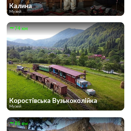
Калина
Музей
74 км
Коростівська Вузькоколійка
Музей
85 км