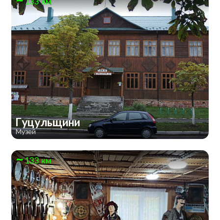
133 км
Гуцульщини
Музей
133 км