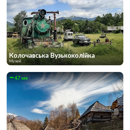
Колочавська Вузькоколійка
Музей
47 км