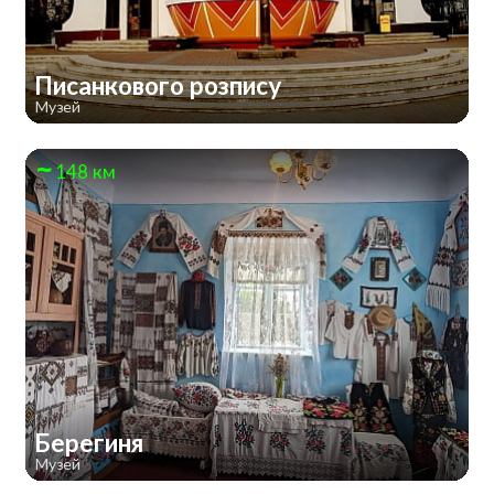
Писанкового розпису
Музей
148 км
Берегиня
Музей