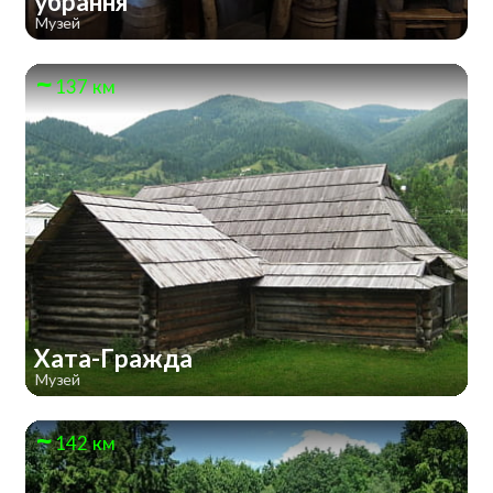
убрання
Музей
137 км
Хата-Гражда
Музей
142 км