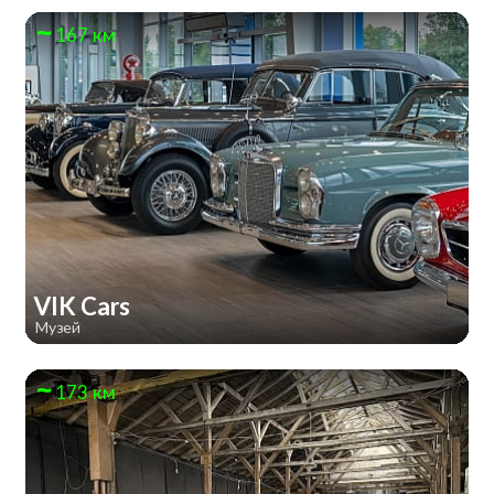
167 км
VIK Cars
Музей
173 км