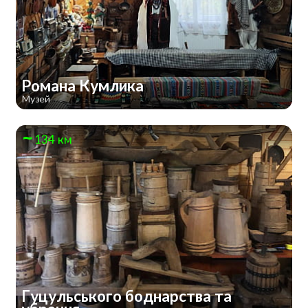
Романа Кумлика
Музей
134 км
Гуцульського боднарства та