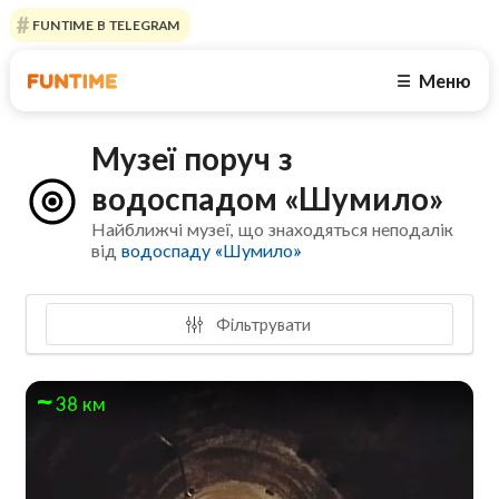
FUNTIME В TELEGRAM
Меню
☰
Музеї поруч з
водоспадом «Шумило»
Найближчі музеї, що знаходяться неподалік
від
водоспаду «Шумило»
Фільтрувати
38 км