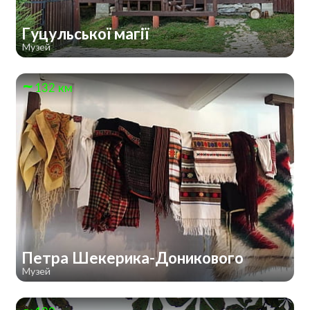
Гуцульської магії
Музей
132 км
Петра Шекерика-Доникового
Музей