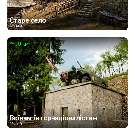
Старе село
Музей
50 км
Воїнам-інтернаціоналістам
Музей