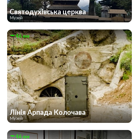
Святодухівська церква
Музей
46 км
Лінія Арпада Колочава
Музей
46 км