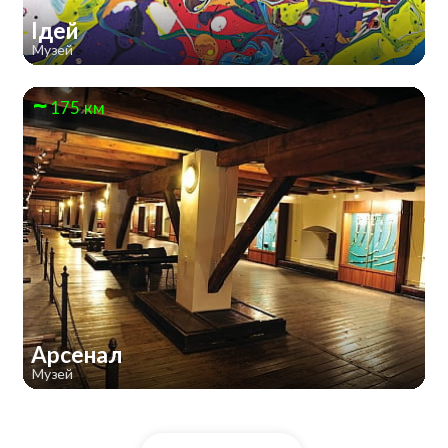
Ідей
Музей
175 км
Арсенал
Музей