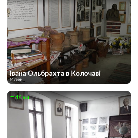
Івана Ольбрахта в Колочаві
Музей
46 км