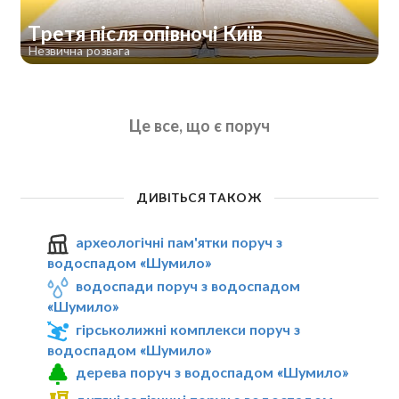
Третя після опівночі Київ
Незвична розвага
Це все, що є поруч
ДИВІТЬСЯ ТАКОЖ
археологічні пам'ятки поруч з
водоспадом «Шумило»
водоспади поруч з водоспадом
«Шумило»
гірськолижні комплекси поруч з
водоспадом «Шумило»
дерева поруч з водоспадом «Шумило»