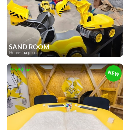
SAND ROOM
Незвична розвага
583 км