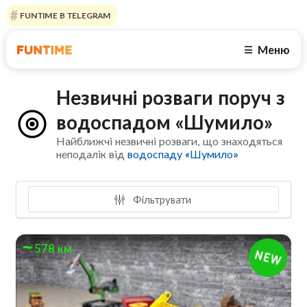
FUNTIME В TELEGRAM
Меню
☰
Незвичні розваги поруч з
водоспадом «Шумило»
Найближчі незвичні розваги, що знаходяться
неподалік від
водоспаду «Шумило»
Фільтрувати
578 км