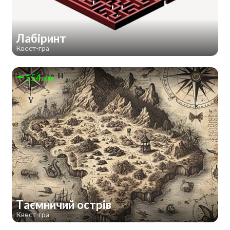
Лабіринт
Квест-гра
554 км
Таємничий острів
Квест-гра