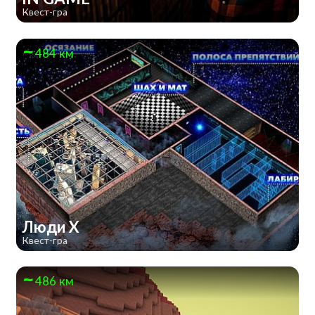
Квест-гра
484 км
Люди Х
Квест-гра
486 км