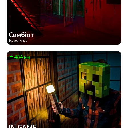
Симбіот
Квест-гра
484 км
IN GAME