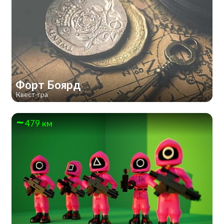
Форт Боярд
Квест-гра
479 км