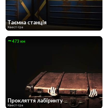
Таємна станція
Квест-гра
473 км
Прокляття лабіринту
Квест-гра