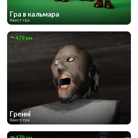
Гра в кальмара
Квест-гра
479 км
Гренні
Квест-гра
479 км