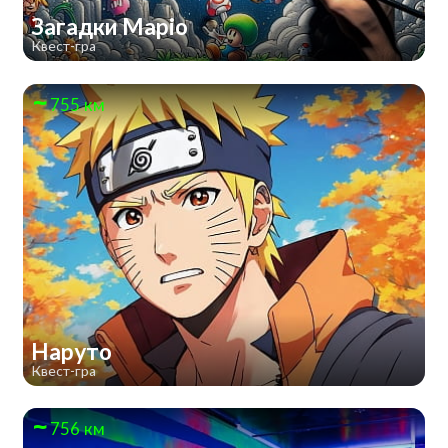
Загадки Маріо
Квест-гра
755 км
Наруто
Квест-гра
756 км