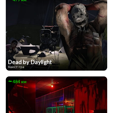
Dead by Daylight
Квест-гра
484 км