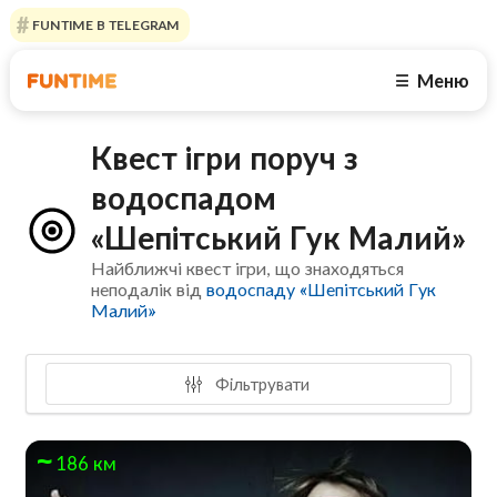
FUNTIME В TELEGRAM
Меню
☰
Квест ігри поруч з
водоспадом
«Шепітський Гук Малий»
Найближчі квест ігри, що знаходяться
неподалік від
водоспаду «Шепітський Гук
Малий»
Фільтрувати
186 км