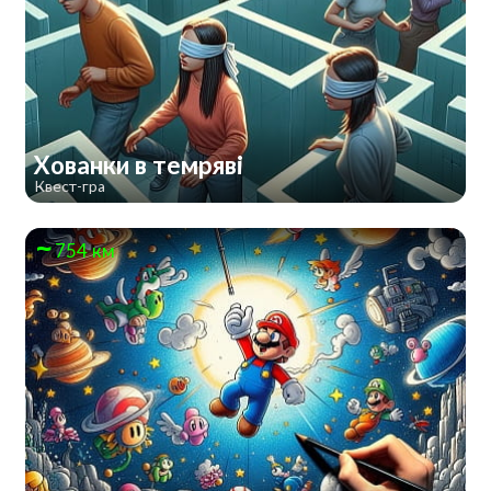
Хованки в темряві
Квест-гра
754 км