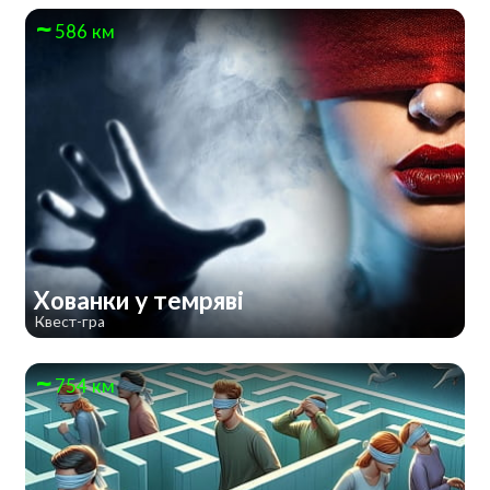
586 км
Хованки у темряві
Квест-гра
754 км