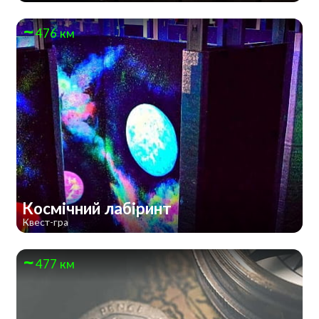
476 км
Космічний лабіринт
Квест-гра
477 км