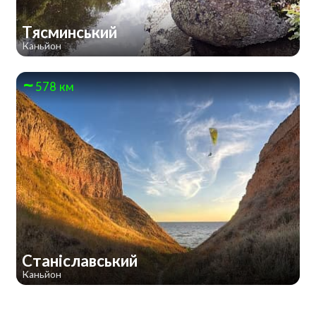
Тясминський
Каньйон
578 км
Станіславський
Каньйон