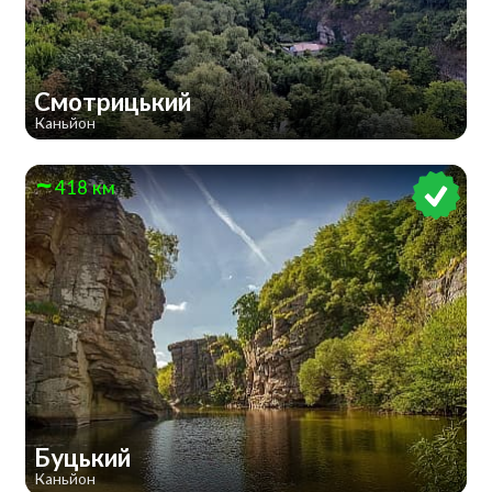
Смотрицький
Каньйон
418 км
Буцький
Каньйон