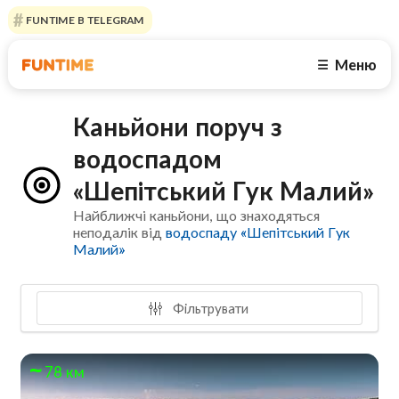
FUNTIME В TELEGRAM
Меню
☰
Каньйони поруч з
водоспадом
«Шепітський Гук Малий»
Найближчі каньйони, що знаходяться
неподалік від
водоспаду «Шепітський Гук
Малий»
Фільтрувати
78 км