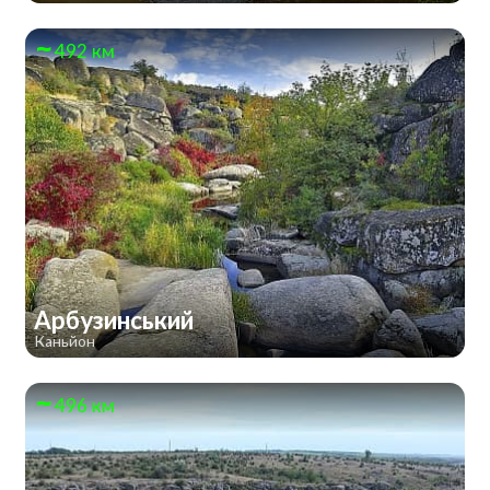
492 км
Арбузинський
Каньйон
496 км