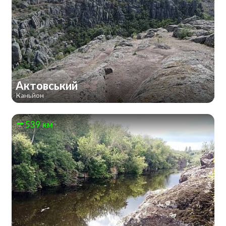
Актовський
Каньйон
539 км