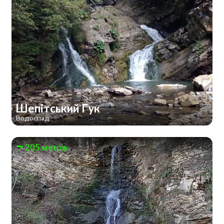
Шепітський Гук
Водоспад
205 метрів