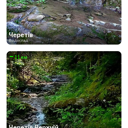
Черетів
Водоспад
11 км
Черетів Верхній