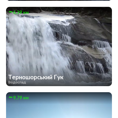
6.39 км
Терношорський Гук
Водоспад
9.79 км