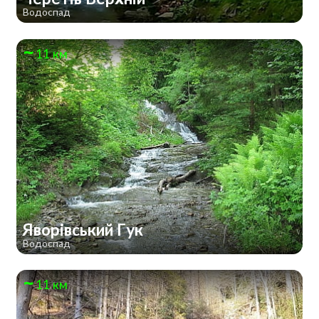
Водоспад
11 км
Яворівський Гук
Водоспад
11 км