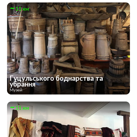
11 км
Гуцульського боднарства та
убрання
Музей
11 км