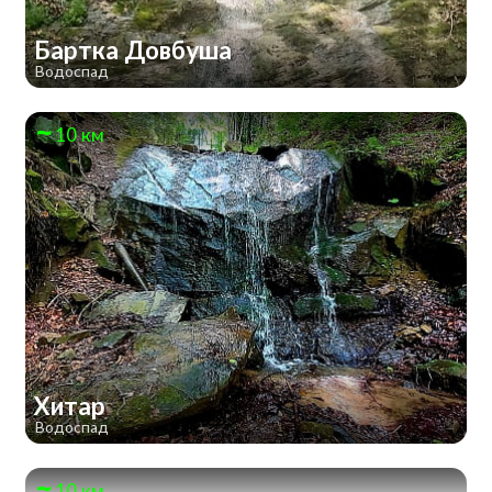
Бартка Довбуша
Водоспад
10 км
Хитар
Водоспад
10 км