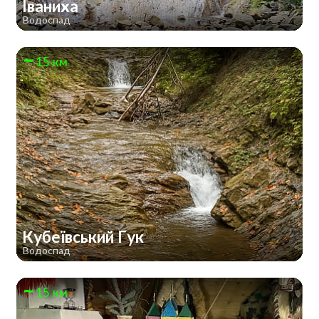
Іваниха
Водоспад
15 км
Кубеївський Гук
Водоспад
15 км