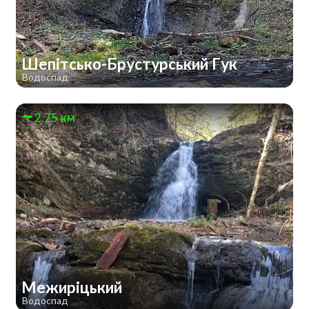
Шепітсько-Брустурський Гук
Водоспад
2.75 км
Межиріцький
Водоспад