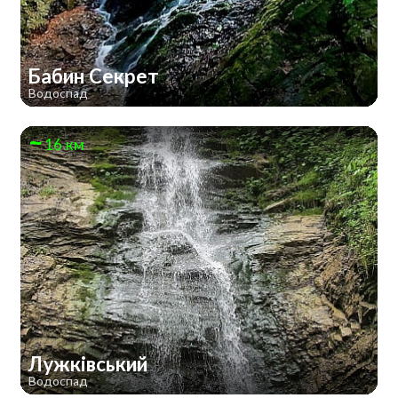
Бабин Секрет
Водоспад
16 км
Лужківський
Водоспад