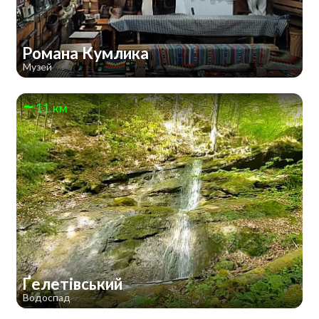
Романа Кумлика
Музей
11 км
Ґелетівський
Водоспад