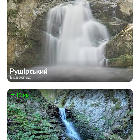
Рушірський
Водоспад
13 км