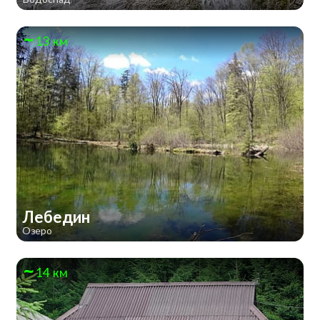
13 км
Лебедин
Озеро
14 км