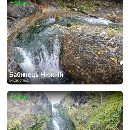
14 км
Бабинець Нижній
Водоспад
14 км