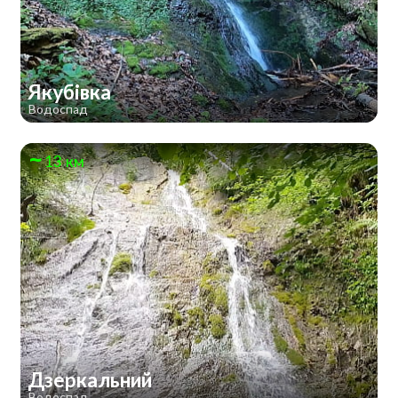
Якубівка
Водоспад
13 км
Дзеркальний
Водоспад