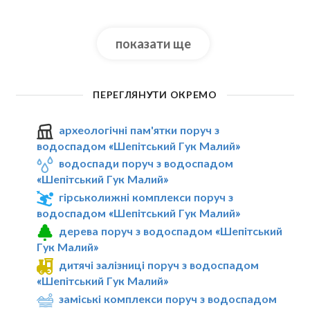
показати ще
ПЕРЕГЛЯНУТИ ОКРЕМО
археологічні пам'ятки поруч з
водоспадом «Шепітський Гук Малий»
водоспади поруч з водоспадом
«Шепітський Гук Малий»
гірськолижні комплекси поруч з
водоспадом «Шепітський Гук Малий»
дерева поруч з водоспадом «Шепітський
Гук Малий»
дитячі залізниці поруч з водоспадом
«Шепітський Гук Малий»
заміські комплекси поруч з водоспадом