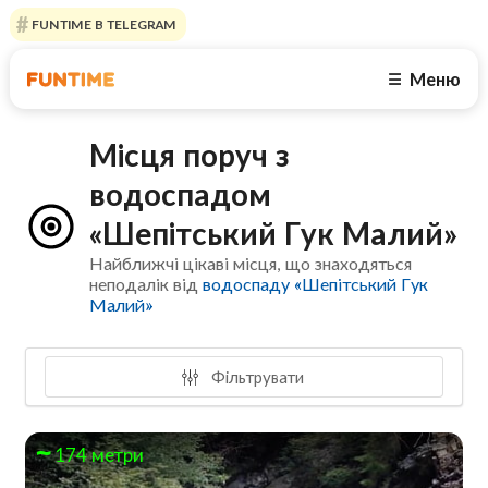
FUNTIME В TELEGRAM
Меню
☰
Місця поруч з
водоспадом
«Шепітський Гук Малий»
Найближчі цікаві місця, що знаходяться
неподалік від
водоспаду «Шепітський Гук
Малий»
Фільтрувати
174 метри