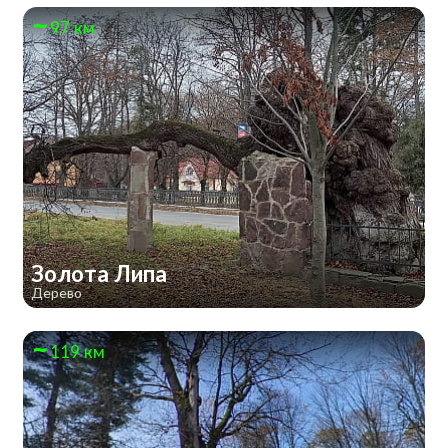
97 км
Золота Липа
Дерево
119 км