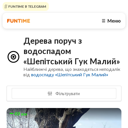
FUNTIME В TELEGRAM
Меню
☰
Дерева поруч з
водоспадом
«Шепітський Гук Малий»
Найближчі дерева, що знаходяться неподалік
від
водоспаду «Шепітський Гук Малий»
Фільтрувати
49 км