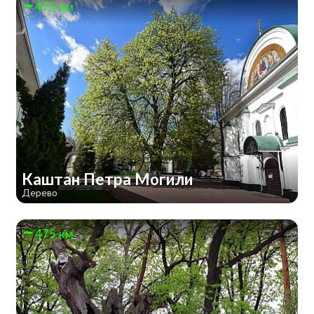
475 км
Каштан Петра Могили
Дерево
475 км