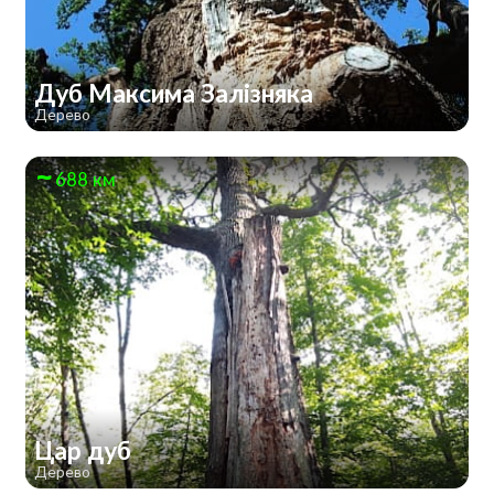
Дуб Максима Залізняка
Дерево
688 км
Цар дуб
Дерево