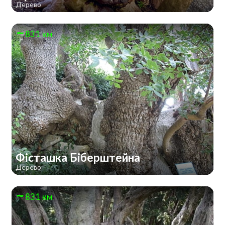
Дерево
831 км
Фісташка Біберштейна
Дерево
831 км