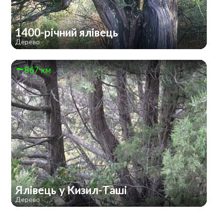
1400-річний ялівець
Дерево
867 км
Ялівець у Кизил-Таші
Дерево