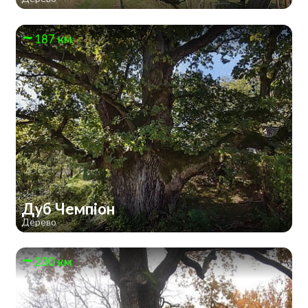
187 км
Дуб Чемпіон
Дерево
230 км