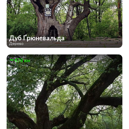
Дуб Ґрюневальда
Дерево
478 км