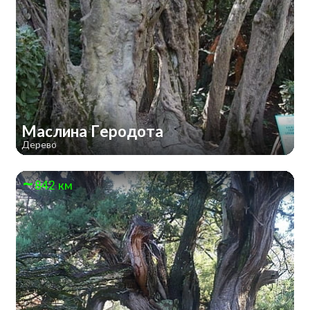
Маслина Геродота
Дерево
842 км