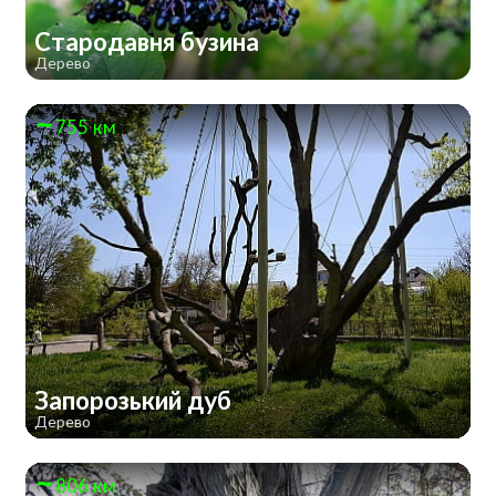
Стародавня бузина
Дерево
755 км
Запорозький дуб
Дерево
806 км