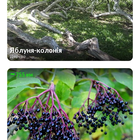
Яблуня-колонія
Дерево
755 км