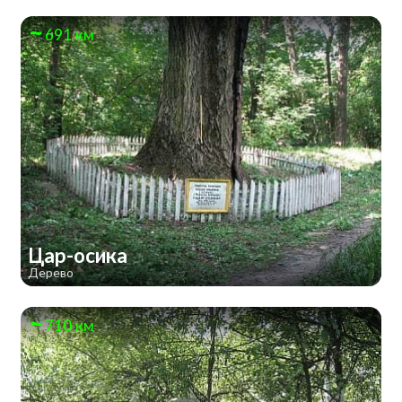
691 км
Цар-осика
Дерево
710 км