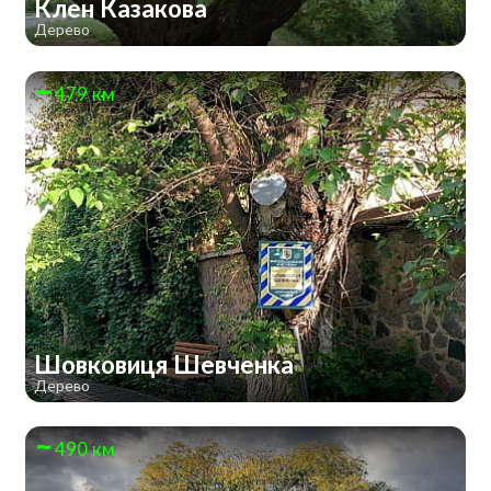
Клен Казакова
Дерево
479 км
Шовковиця Шевченка
Дерево
490 км