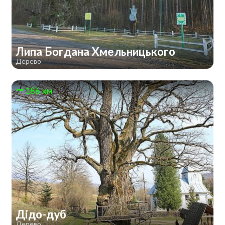
Липа Богдана Хмельницького
Дерево
186 км
Дідо-дуб
Дерево