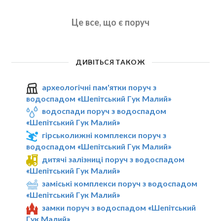
Це все, що є поруч
ДИВІТЬСЯ ТАКОЖ
археологічні пам'ятки поруч з
водоспадом «Шепітський Гук Малий»
водоспади поруч з водоспадом
«Шепітський Гук Малий»
гірськолижні комплекси поруч з
водоспадом «Шепітський Гук Малий»
дитячі залізниці поруч з водоспадом
«Шепітський Гук Малий»
заміські комплекси поруч з водоспадом
«Шепітський Гук Малий»
замки поруч з водоспадом «Шепітський
Гук Малий»