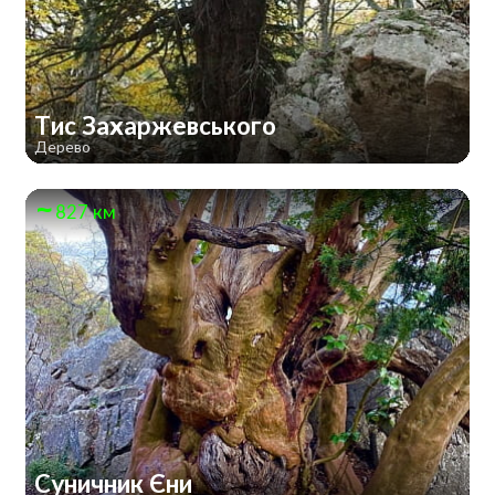
Тис Захаржевського
Дерево
827 км
Суничник Єни