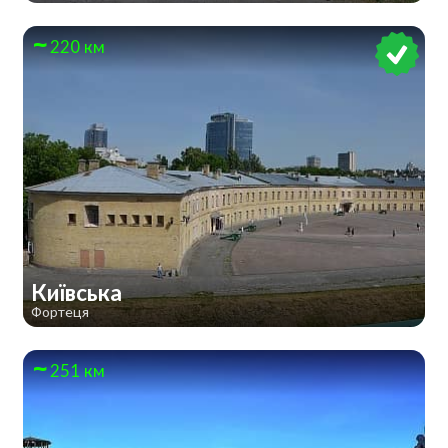
220 км
Київська
Фортеця
251 км