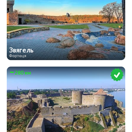
Звягель
Фортеця
280 км