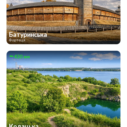
Батуринська
Фортеця
430 км
Кодацька