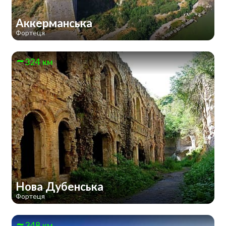
Аккерманська
Фортеця
324 км
Нова Дубенська
Фортеця
348 км