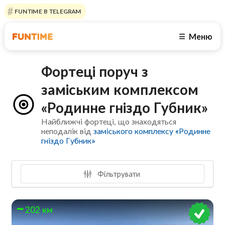
FUNTIME В TELEGRAM
Меню
☰
Фортеці поруч з
заміським комплексом
«Родинне гніздо Губник»
Найближчі фортеці, що знаходяться
неподалік від
заміського комплексу «Родинне
гніздо Губник»
Фільтрувати
202 км