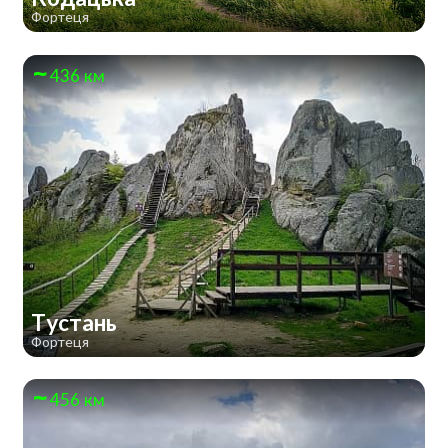
Фортеця
436 км
Тустань
Фортеця
456 км