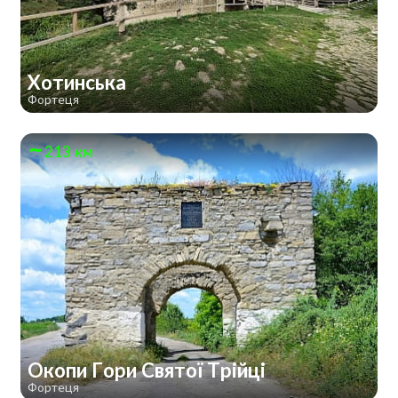
Хотинська
Фортеця
213 км
Окопи Гори Святої Трійці
Фортеця