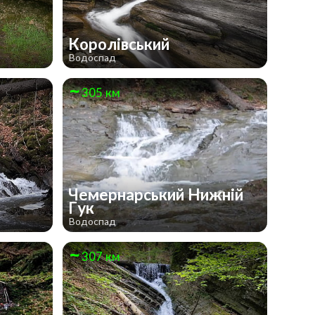
Королівський
Водоспад
305 км
Чемернарський Нижній
к
Гук
Водоспад
307 км