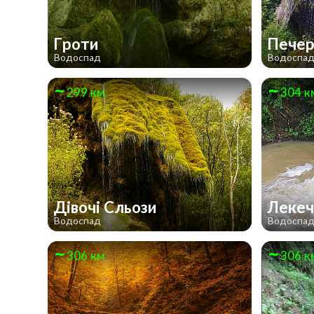
Гроти
Пече
Водоспад
Водоспа
299 км
304 к
Дівочі Сльози
Лекеч
Водоспад
Водоспа
306 км
306 к