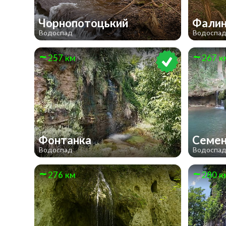
Чорнопотоцький
Фалин
Водоспад
Водоспа
257 км
267 к
Фонтанка
Семен
Водоспад
Водоспа
276 км
280 к