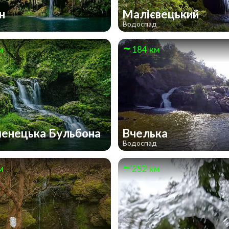
ун
Малієвецький
д
Водоспад
м
184 км
енецька Бульбона
Вчелька
д
Водоспад
м
252 км