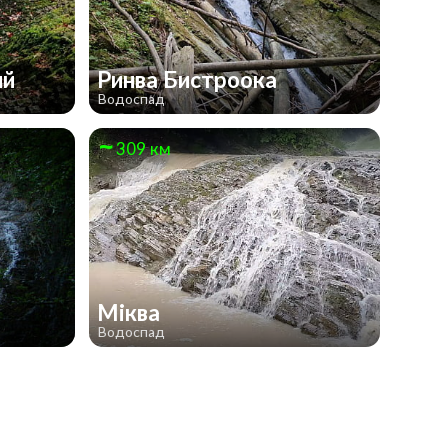
ий
Ринва Бистроока
Водоспад
309 км
Міква
Водоспад