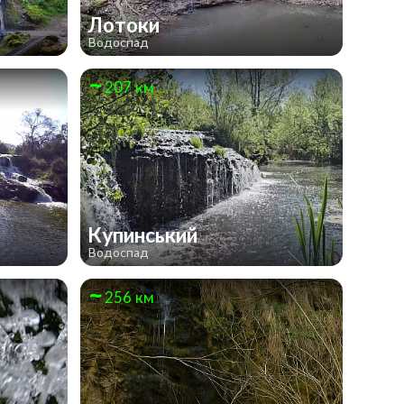
Лотоки
Водоспад
207 км
Купинський
Водоспад
256 км