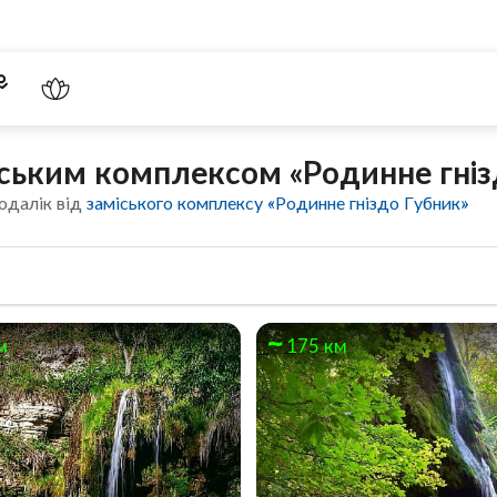
іським комплексом «Родинне гніз
одалік від
заміського комплексу «Родинне гніздо Губник»
м
175 км