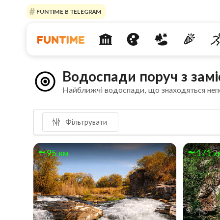
FUNTIME В TELEGRAM
Водоспади поруч з зам
Найближчі водоспади, що знаходяться неп
Фільтрувати
95 км
171 к