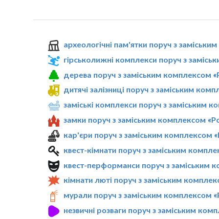
археологічні пам'ятки поруч з заміськи
гірськолижні комплекси поруч з замісь
дерева поруч з заміським комплексом «
дитячі залізниці поруч з заміським ком
заміські комплекси поруч з заміським к
замки поруч з заміським комплексом «Р
кар'єри поруч з заміським комплексом «
квест-кімнати поруч з заміським компле
квест-перформанси поруч з заміським к
кімнати люті поруч з заміським комплек
мурали поруч з заміським комплексом «
незвичні розваги поруч з заміським ком