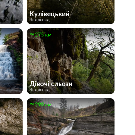
Кулівецький
Водоспад
275 км
Дівочі сльози
Водоспад
293 км