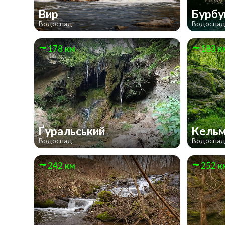
Вир
Бурб
Водоспад
Водоспа
178 км
183 к
Ґуральський
Кельм
Водоспад
Водоспа
242 км
252 к