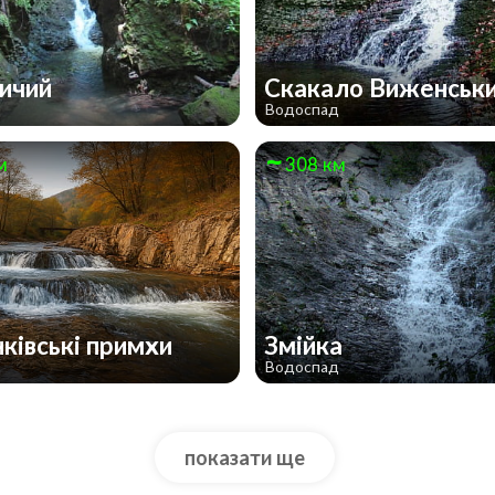
ичий
Скакало Виженськ
д
Водоспад
м
308 км
ківські примхи
Змійка
д
Водоспад
показати ще