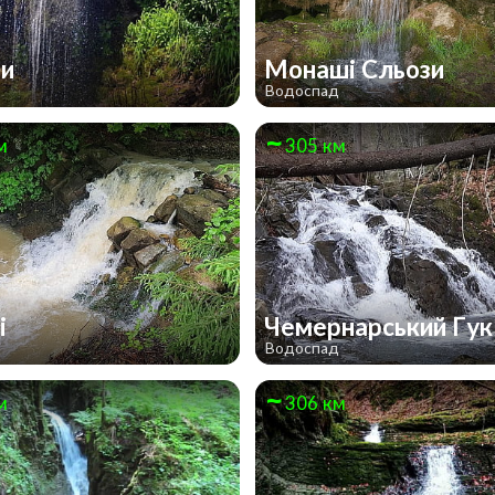
ри
Монаші Сльози
д
Водоспад
м
305 км
і
Чемернарський Гу
д
Водоспад
м
306 км