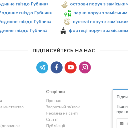
одинне гніздо Губник»
острови поруч з заміськи
Родинне гніздо Губник»
парки поруч з заміськи
Родинне гніздо Губник»
пустелі поруч з заміськ
динне гніздо Губник»
фортеці поруч з заміськи
ПІДПИСУЙТЕСЬ НА НАС
Сторінки
Підпи
а
Про нас
Підпи
та мистецтво
Зворотний зв'язок
про но
Реклама на сайті
Статті
відпочинок
Публікації