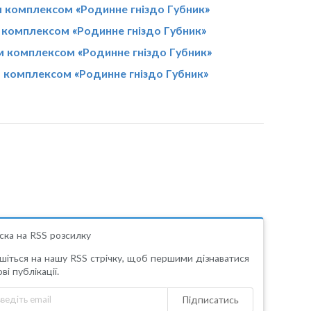
м комплексом «Родинне гніздо Губник»
м комплексом «Родинне гніздо Губник»
им комплексом «Родинне гніздо Губник»
м комплексом «Родинне гніздо Губник»
ска на RSS розсилку
шіться на нашу RSS стрічку, щоб першими дізнаватися
ві публікації.
Підписатись