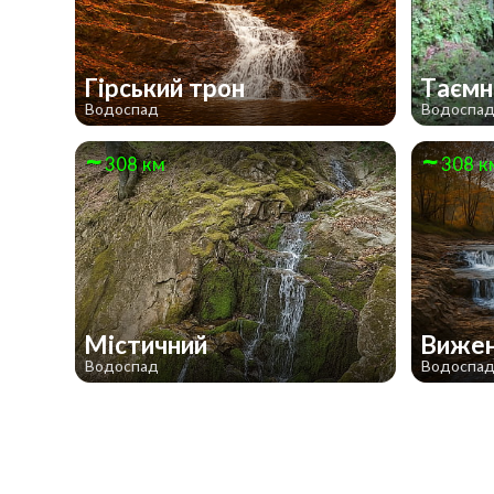
Гірський трон
Таємн
Водоспад
Водоспа
308 км
308 к
Містичний
Вижен
Водоспад
Водоспа