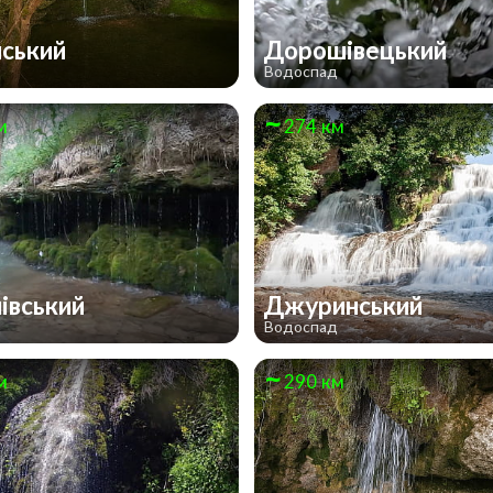
ський
Дорошівецький
д
Водоспад
м
274 км
івський
Джуринський
д
Водоспад
м
290 км