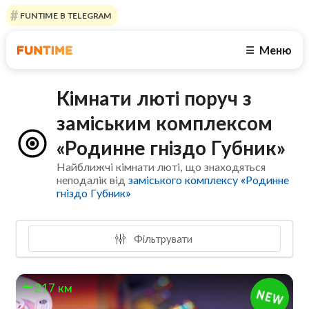
FUNTIME В TELEGRAM
Меню
☰
Кімнати люті поруч з
заміським комплексом
«Родинне гніздо Губник»
Найближчі кімнати люті, що знаходяться
неподалік від
заміського комплексу «Родинне
гніздо Губник»
Фільтрувати
217 км