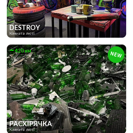
DESTROY
Кімната люті
420 км
РАСХІРЯЧКА
Кімната люті